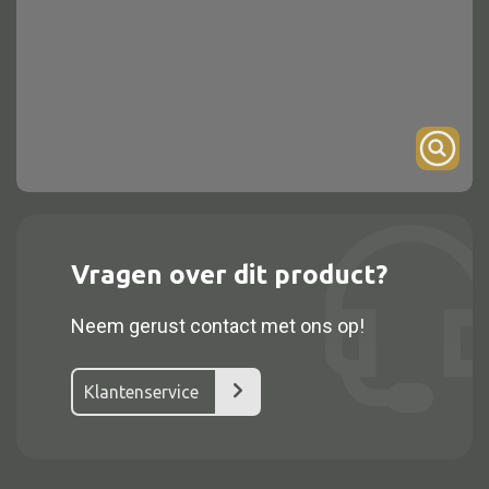
Onderstel
Bartafel
Console
Tafel overig
Alle kasten
Vragen over dit product?
Glaskast
Neem gerust contact met ons op!
Boekenkast
Dressoir
Klantenservice
Nachtkast
Kast overige