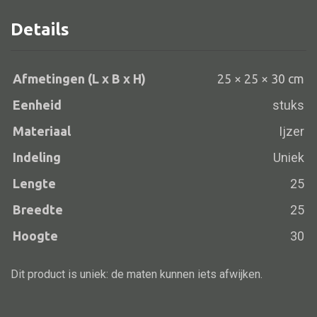
rond
Details
25x25x30
aantal
Alle banken
Afmetingen (L x B x H)
25 × 25 × 30 cm
Bank gestoffeerd
Eenheid
stuks
Bank hout
Materiaal
Ijzer
Bank IJzer
Indeling
Uniek
Chaise longues
Lengte
25
Poef
Breedte
25
Hoogte
30
Alle lampen
Dit product is uniek: de maten kunnen iets afwijken.
Hanglamp
Tafellamp