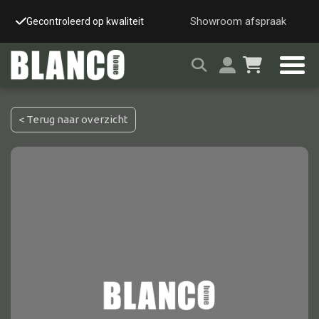
Showroom afspraak
Gecontroleerd op kwaliteit
Snelle & veilige leverin
< Terug naar overzicht
Alle tafels
Salontafel
Eettafel
Wandtafel
Bijzettafel
Bureau
Tafelblad