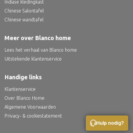
Indiase kledingkast
Bed
Chinese Salontafel
Chinese wandtafel
Meer over Blanco home
Alle oosterse meubels
Oosterse kast
Lees het verhaal van Blanco home
Uitstekende klantenservice
Oosterse tafel
Oosterse tv meubel
Handige links
Oosterse lampen
Klantenservice
Over Blanco Home
Algemene Voorwaarden
Privacy- & cookiestatement
Hulp nodig?