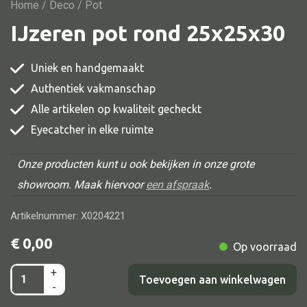
Vitrine
Home
/
Deco
/ Pot
IJzeren pot rond 25x25x30
TV meubel
Rek
Uniek en handgemaakt
Comode
Authentiek vakmanschap
Alle artikelen op kwaliteit gecheckt
Eyecatcher in elke ruimte
Alle stoelen
Onze producten kunt u ook bekijken in onze grote
Eetkamer stoel
showroom. Maak hiervoor
een afspraak
.
Fautteuil
Artikelnummer: X0204221
Barstoel
€
0,00
Op voorraad
Kinderstoel
Kruk
+
IJzeren
Toevoegen aan winkelwagen
-
Stoel overig
pot