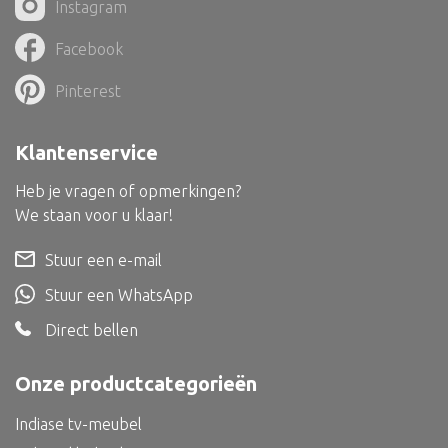
Instagram
Dienblad
Mand
Facebook
Roomdevider
Pinterest
Deco overig
Klantenservice
Heb je vragen of opmerkingen?
We staan voor u klaar!
Alle textiel
Kussen
Stuur een e-mail
Tapijt
Stuur een WhatsApp
Kelim
Direct bellen
Onze productcategorieën
Indiase tv-meubel
Alle bouwmateriaal