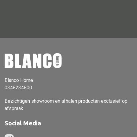
Vloerlamp
Wandlamp
Lampenkappen
Alle deco
Vaas
Blanco Home
Kandelaar
0348234800
Object
Bezichtigen showroom en afhalen producten exclusief op
Pilaar
afspraak.
Pot
Social Media
Schaal