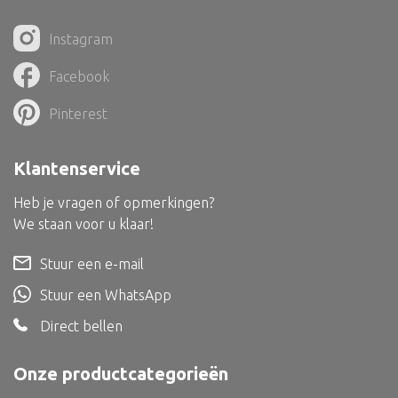
Bed
Instagram
Facebook
Pinterest
Alle oosterse meubels
Oosterse kast
Klantenservice
Oosterse tafel
Heb je vragen of opmerkingen?
Oosterse tv meubel
We staan voor u klaar!
Oosterse lampen
Stuur een e-mail
Stuur een WhatsApp
Direct bellen
Onze productcategorieën