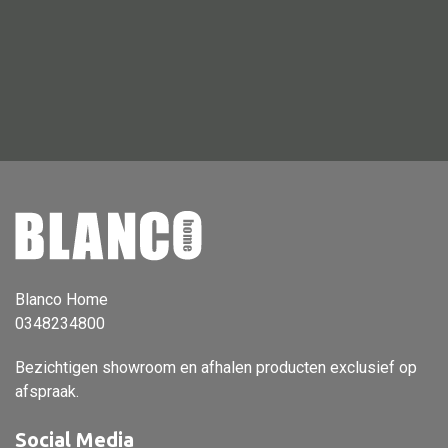
Dienblad
Mand
Roomdevider
Deco overig
Alle textiel
Kussen
Tapijt
Blanco Home
0348234800
Kelim
Bezichtigen showroom en afhalen producten exclusief op
afspraak.
Alle bouwmateriaal
Social Media