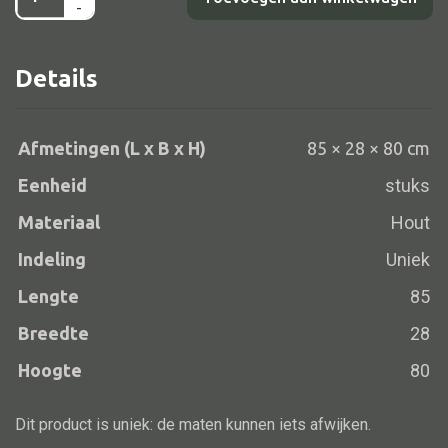
-
raampje
Vloerlamp
roze/blauw
Wandlamp
Details
85x28x80
Lampenkappen
aantal
Afmetingen (L x B x H)
85 × 28 × 80 cm
Eenheid
stuks
Alle deco
Materiaal
Hout
Vaas
Indeling
Uniek
Kandelaar
Lengte
85
Object
Breedte
28
Pilaar
Hoogte
80
Pot
Schaal
Dit product is uniek: de maten kunnen iets afwijken.