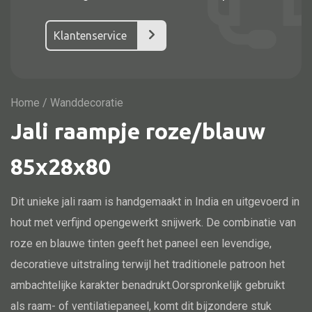
Vitrine
TV meubel
Klantenservice
Rek
Comode
Home
/ Wanddecoratie
Jali raampje roze/blauw
Alle stoelen
85x28x80
Eetkamer stoel
Dit unieke jali raam is handgemaakt in India en uitgevoerd in
Fautteuil
hout met verfijnd opengewerkt snijwerk. De combinatie van
Barstoel
roze en blauwe tinten geeft het paneel een levendige,
Kinderstoel
decoratieve uitstraling terwijl het traditionele patroon het
Kruk
ambachtelijke karakter benadrukt.Oorspronkelijk gebruikt
Stoel overig
als raam- of ventilatiepaneel, komt dit bijzondere stuk