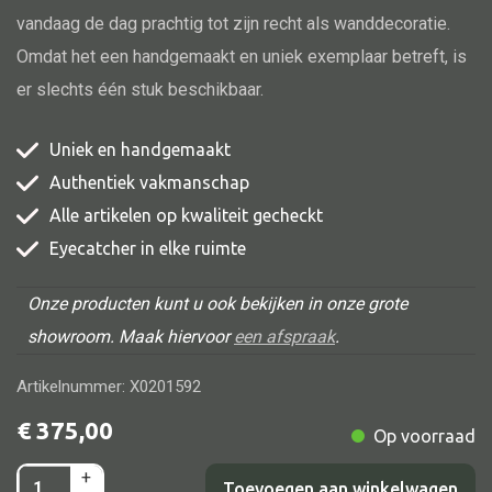
vandaag de dag prachtig tot zijn recht als wanddecoratie.
Omdat het een handgemaakt en uniek exemplaar betreft, is
er slechts één stuk beschikbaar.
Alle banken
Bank gestoffeerd
Uniek en handgemaakt
Bank hout
Authentiek vakmanschap
Bank IJzer
Alle artikelen op kwaliteit gecheckt
Eyecatcher in elke ruimte
Chaise longues
Poef
Onze producten kunt u ook bekijken in onze grote
showroom. Maak hiervoor
een afspraak
.
Artikelnummer: X0201592
Alle lampen
€
375,00
Op voorraad
Hanglamp
+
Jali
Tafellamp
Toevoegen aan winkelwagen