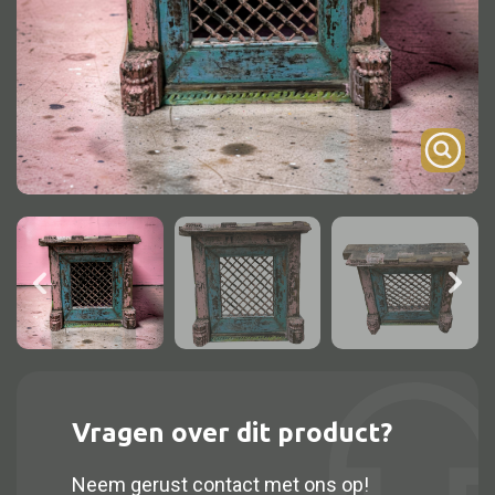
Onderstel
Bartafel
Console
Tafel overig
Alle kasten
Glaskast
Boekenkast
Dressoir
Nachtkast
Vragen over dit product?
Kast overige
Neem gerust contact met ons op!