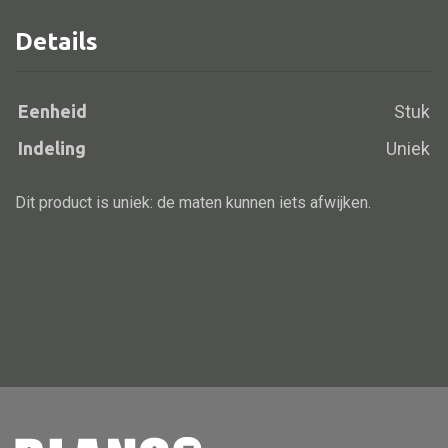
zwart
Details
GF
2530
Alle banken
aantal
Eenheid
Stuk
Bank gestoffeerd
Indeling
Uniek
Bank hout
Bank IJzer
Dit product is uniek: de maten kunnen iets afwijken.
Chaise longues
Poef
Alle lampen
Hanglamp
Tafellamp