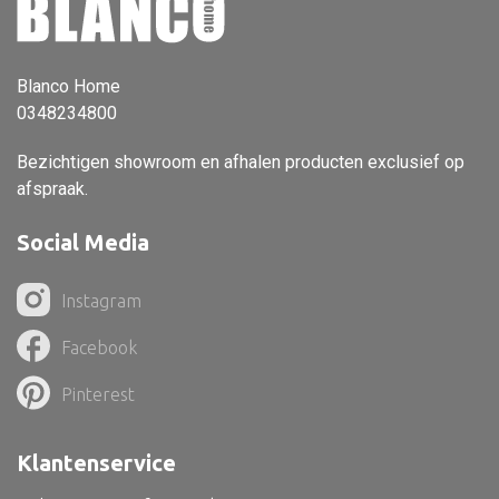
Vloerlamp
Wandlamp
Blanco Home
0348234800
Lampenkappen
Bezichtigen showroom en afhalen producten exclusief op
afspraak.
Alle deco
Social Media
Vaas
Instagram
Kandelaar
Facebook
Object
Pilaar
Pinterest
Pot
Klantenservice
Schaal