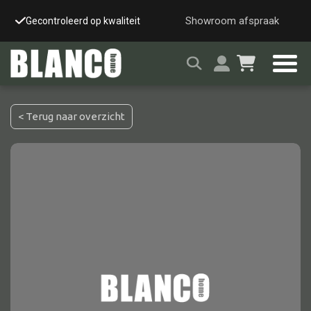
Showroom afspraak
Gecontroleerd op kwaliteit
Snelle & veilige leverin
< Terug naar overzicht
Alle tafels
Salontafel
Eettafel
Wandtafel
Bijzettafel
Bureau
Tafelblad