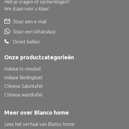
Heb je vragen of opmerkingen?
Dienblad
We staan voor u klaar!
Mand
Stuur een e-mail
Roomdevider
Stuur een WhatsApp
Deco overig
Direct bellen
Onze productcategorieën
Alle textiel
Indiase tv-meubel
Kussen
Indiase kledingkast
Tapijt
Chinese Salontafel
Kelim
Chinese wandtafel
Meer over Blanco home
Lees het verhaal van Blanco home
Alle bouwmateriaal