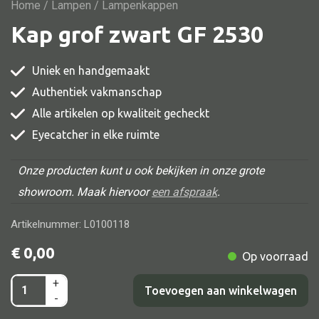
Vitrine
Home
/
Lampen
/ Lampenkappen
Kap grof zwart GF 2530
TV meubel
Rek
Uniek en handgemaakt
Comode
Authentiek vakmanschap
Alle artikelen op kwaliteit gecheckt
Eyecatcher in elke ruimte
Alle stoelen
Onze producten kunt u ook bekijken in onze grote
Eetkamer stoel
showroom. Maak hiervoor
een afspraak
.
Fautteuil
Artikelnummer: L0100118
Barstoel
€
0,00
Op voorraad
Kinderstoel
Kruk
+
Kap
Toevoegen aan winkelwagen
-
Stoel overig
grof