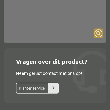
Onderstel
Bartafel
Console
Tafel overig
Alle kasten
Vragen over dit product?
Glaskast
Neem gerust contact met ons op!
Boekenkast
Dressoir
Klantenservice
Nachtkast
Kast overige