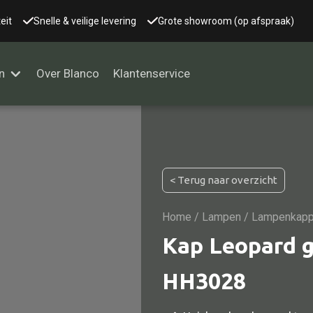
eit
Snelle & veilige levering
Grote showroom (op afspraak)
n
Over Blanco
Klantenservice
Alle kasten
< Terug naar overzicht
Glaskast
Boekenkast
Home
/
Lampen
/ Lampenkap
Dressoir
Kap Leopard g
Nachtkast
HH3028
Kast overige
Vitrine