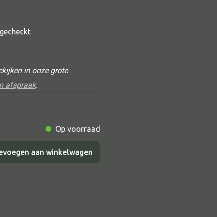
t gecheckt
kijken in onze grote
n afspraak
.
Alle deco
Op voorraad
Vaas
Kandelaar
evoegen aan winkelwagen
Object
Pilaar
Pot