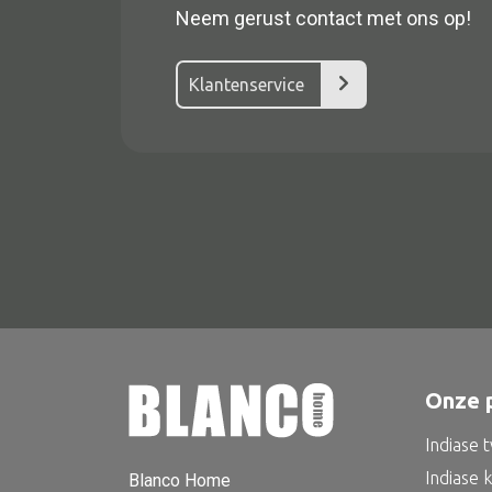
Neem gerust contact met ons op!
Klantenservice
Alle textiel
Kussen
Tapijt
Kelim
Onze 
Indiase 
Indiase 
Blanco Home