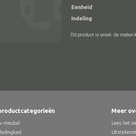
aantal
Eenheid
Indeling
Dit product is uniek: de maten 
Alle bouwmateriaal
Bed
productcategorieën
Meer ov
tv-meubel
Lees het v
kledingkast
Uitstekend