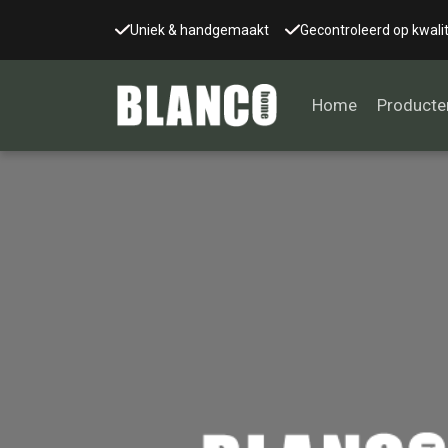
Uniek & handgemaakt
Gecontroleerd op kwalit
Home
Producte
Alle tafels
Salontafel
Eettafel
Wandtafel
Bijzettafel
Bureau
Tafelblad