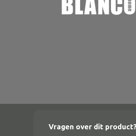
Onderstel
Bartafel
Console
Tafel overig
Alle banken
Bank gestoffeerd
Bank hout
Bank IJzer
Chaise longues
Vragen over dit product
Poef