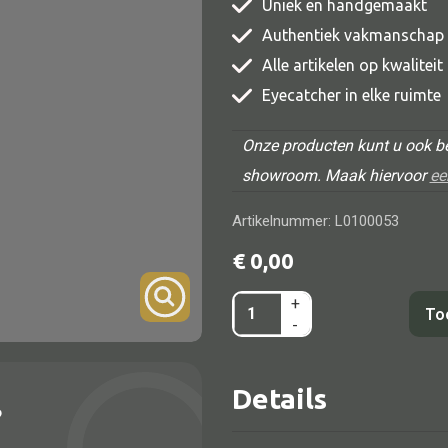
Uniek en handgemaakt
TV meubel
Authentiek vakmanschap
Rek
Alle artikelen op kwalitei
Eyecatcher in elke ruimte
Comode
Onze producten kunt u ook be
showroom. Maak hiervoor
ee
Artikelnummer: L0100053
Alle lampen
€
0,00
Hanglamp
+
Kap
Tafellamp
To
-
Leopard
Vloerlamp
glitters
Wandlamp
Details
TF
?
Lampenkappen
HH3028