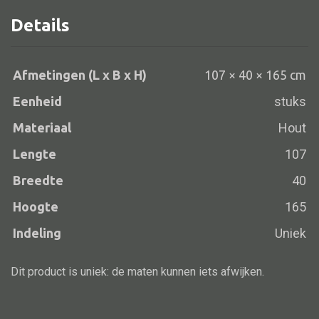
Details
Alle banken
Afmetingen (L x B x H)
107 × 40 × 165 cm
Bank gestoffeerd
Eenheid
stuks
Bank hout
Materiaal
Hout
Bank IJzer
Lengte
107
Chaise longues
Breedte
40
Poef
Hoogte
165
Indeling
Uniek
Alle lampen
Dit product is uniek: de maten kunnen iets afwijken.
Hanglamp
Tafellamp