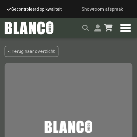
Showroom afspraak
Gecontroleerd op kwaliteit
Snelle & veilige leverin
< Terug naar overzicht
Alle tafels
Salontafel
Eettafel
Wandtafel
Bijzettafel
Bureau
Tafelblad