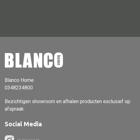
Vloerlamp
Wandlamp
Lampenkappen
Alle deco
Vaas
Blanco Home
0348234800
Kandelaar
Object
Bezichtigen showroom en afhalen producten exclusief op
afspraak.
Pilaar
Pot
Social Media
Schaal