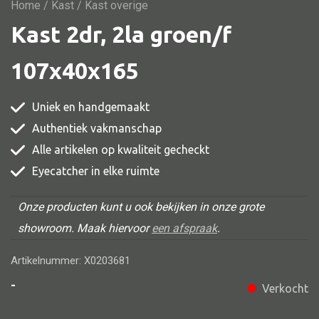
Vitrine
Home
/
Kast
/ Kast overige
Kast 2dr, 2la groen/f
TV meubel
Rek
107x40x165
Comode
Uniek en handgemaakt
Authentiek vakmanschap
Alle artikelen op kwaliteit gecheckt
Alle stoelen
Eyecatcher in elke ruimte
Eetkamer stoel
Fautteuil
Onze producten kunt u ook bekijken in onze grote
showroom. Maak hiervoor
een afspraak
.
Barstoel
Kinderstoel
Artikelnummer: X0203681
Kruk
-
Verkocht
Stoel overig