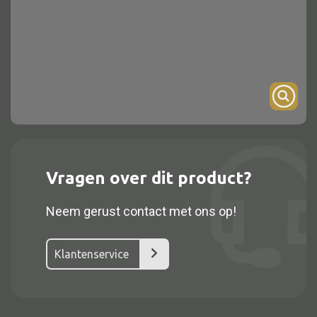
Onderstel
Bartafel
Console
Tafel overig
Alle kasten
Vragen over dit product?
Glaskast
Neem gerust contact met ons op!
Boekenkast
Dressoir
Klantenservice
Nachtkast
Kast overige