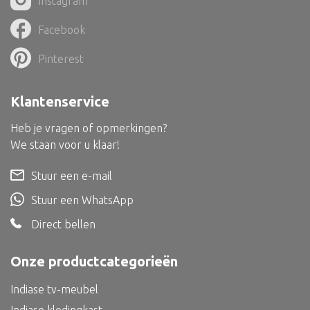
Instagram
Dienblad
Facebook
Mand
Roomdevider
Pinterest
Deco overig
Klantenservice
Heb je vragen of opmerkingen?
We staan voor u klaar!
Alle textiel
Stuur een e-mail
Kussen
Stuur een WhatsApp
Tapijt
Direct bellen
Kelim
Onze productcategorieën
Indiase tv-meubel
Alle bouwmateriaal