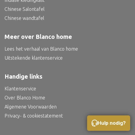
Indiase kledingkast
Bed
Chinese Salontafel
Chinese wandtafel
Meer over Blanco home
Alle oosterse meubels
Lees het verhaal van Blanco home
Oosterse kast
Uitstekende klantenservice
Oosterse tafel
Oosterse tv meubel
Handige links
Oosterse lampen
Klantenservice
Over Blanco Home
Algemene Voorwaarden
Privacy- & cookiestatement
Hulp nodig?