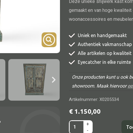
Deze unieke snijwerk kast komt
TV meubel
gemaakt en van hoge kwaliteit 
Rek
woonaccessoires en meubele
Comode
Uniek en handgemaakt
Authentiek vakmanschap
Alle artikelen op kwalitei
Eyecatcher in elke ruimte
Alle lampen
Onze producten kunt u ook be
Hanglamp
showroom. Maak hiervoor
ee
Tafellamp
Artikelnummer: X0205534
Vloerlamp
€
1.150,00
Wandlamp
?
Lampenkappen
+
Kast
To
-