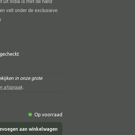
 uit India is met de hand
en valt onder de exclusieve
n
t gecheckt
Alle deco
kijken in onze grote
Vaas
n afspraak
.
Kandelaar
Object
Op voorraad
Pilaar
Pot
evoegen aan winkelwagen