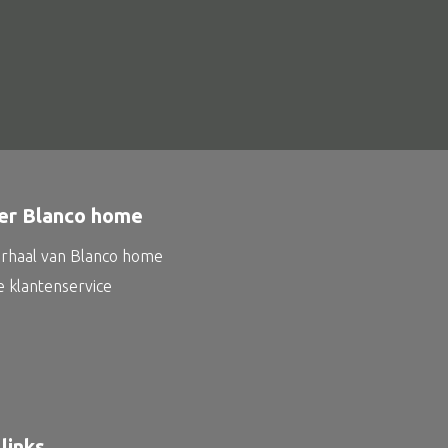
er Blanco home
erhaal van Blanco home
e klantenservice
links