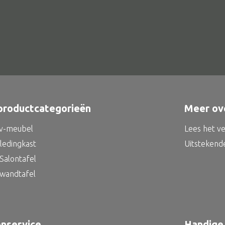
productcategorieën
Meer ov
tv-meubel
Lees het v
kledingkast
Uitstekend
Salontafel
 wandtafel
enservice
Handige 