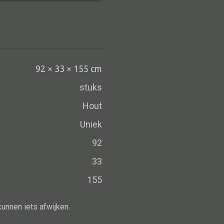
Schaal
Dienblad
Mand
Roomdevider
92 × 33 × 155 cm
Deco overig
stuks
Hout
Uniek
Alle oosterse meubels
92
Oosterse kast
33
Oosterse tafel
Oosterse tv meubel
155
Oosterse lampen
kunnen iets afwijken.