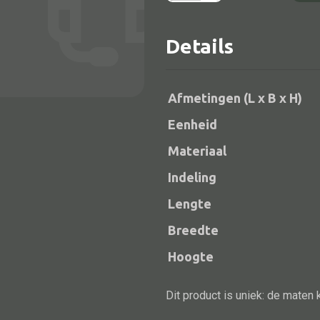
2dr
2la
Details
snijw
gekl.
92x32x155
Afmetingen (L x B x H)
aantal
Eenheid
Materiaal
Indeling
Alle bouwmateriaal
Lengte
Bed
Breedte
Hoogte
Dit product is uniek: de maten 