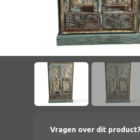
Onderstel
Bartafel
Console
Tafel overig
Alle banken
Bank gestoffeerd
Bank hout
Bank IJzer
Chaise longues
Vragen over dit product
Poef