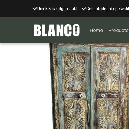
Uniek & handgemaakt
Gecontroleerd op kwalit
Home
Producte
Alle tafels
Salontafel
Eettafel
Wandtafel
Bijzettafel
Bureau
Tafelblad