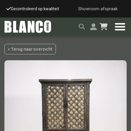
Showroom afspraak
roleerd op kwaliteit
Snelle & veilige levering
< Terug naar overzicht
Alle tafels
Salontafel
Eettafel
Wandtafel
Bijzettafel
Bureau
Tafelblad