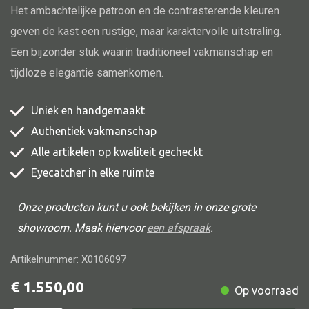
Het ambachtelijke patroon en de contrasterende kleuren
geven de kast een rustige, maar karaktervolle uitstraling.
Een bijzonder stuk waarin traditioneel vakmanschap en
Alle banken
tijdloze elegantie samenkomen.
Bank gestoffeerd
Uniek en handgemaakt
Bank hout
Authentiek vakmanschap
Bank IJzer
Alle artikelen op kwaliteit gecheckt
Chaise longues
Eyecatcher in elke ruimte
Poef
Onze producten kunt u ook bekijken in onze grote
showroom. Maak hiervoor
een afspraak
.
Alle lampen
Artikelnummer: X0106097
Hanglamp
€
1.550,00
Op voorraad
Tafellamp