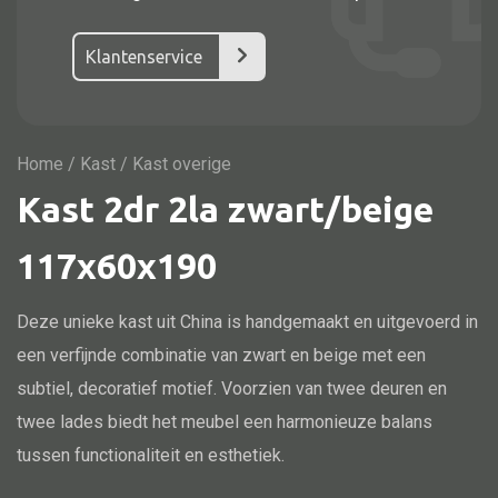
Vitrine
TV meubel
Klantenservice
Rek
Comode
Home
/
Kast
/ Kast overige
Kast 2dr 2la zwart/beige
Alle stoelen
117x60x190
Eetkamer stoel
Deze unieke kast uit China is handgemaakt en uitgevoerd in
Fautteuil
een verfijnde combinatie van zwart en beige met een
Barstoel
subtiel, decoratief motief. Voorzien van twee deuren en
Kinderstoel
twee lades biedt het meubel een harmonieuze balans
Kruk
tussen functionaliteit en esthetiek.
Stoel overig