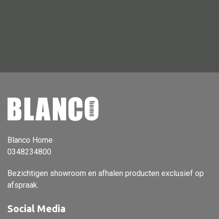
Dienblad
Mand
Roomdevider
Deco overig
Alle textiel
Kussen
Blanco Home
Tapijt
0348234800
Kelim
Bezichtigen showroom en afhalen producten exclusief op
afspraak.
Social Media
Alle bouwmateriaal