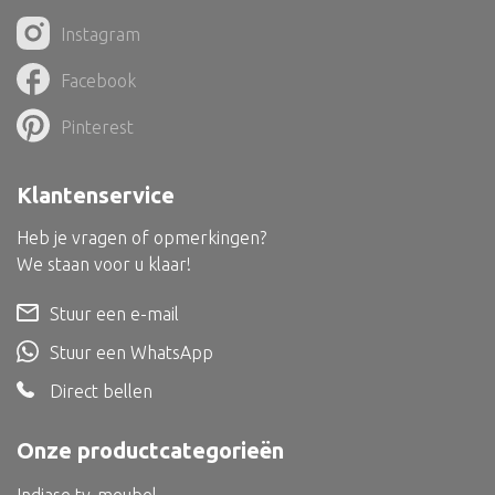
Bed
Instagram
Facebook
Pinterest
Alle oosterse meubels
Oosterse kast
Klantenservice
Oosterse tafel
Heb je vragen of opmerkingen?
Oosterse tv meubel
We staan voor u klaar!
Oosterse lampen
Stuur een e-mail
Stuur een WhatsApp
Direct bellen
Onze productcategorieën