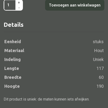
+
Kast
Toevoegen aan winkelwagen
Vloerlamp
-
2dr
Wandlamp
2la
Details
Lampenkappen
zwart/beige
117x60x190
aantal
Eenheid
stuks
Materiaal
Hout
Alle deco
Indeling
Uniek
Vaas
Kandelaar
Lengte
117
Object
Breedte
60
Pilaar
Hoogte
190
Pot
Dit product is uniek: de maten kunnen iets afwijken.
Schaal