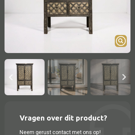
Onderstel
Bartafel
Console
Tafel overig
Alle kasten
Glaskast
Boekenkast
Dressoir
Nachtkast
Vragen over dit product?
Kast overige
Neem gerust contact met ons op!