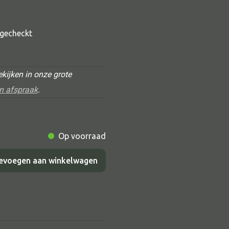
t gecheckt
kijken in onze grote
n afspraak
.
Alle deco
Op voorraad
Vaas
Kandelaar
evoegen aan winkelwagen
Object
Pilaar
Pot