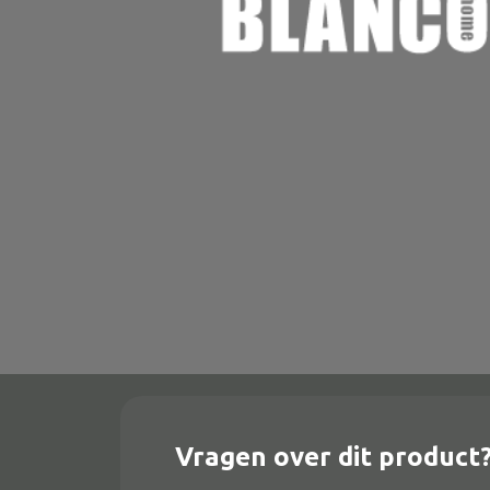
Onderstel
Bartafel
Console
Tafel overig
Alle banken
Bank gestoffeerd
Bank hout
Bank IJzer
Chaise longues
Vragen over dit product
Poef