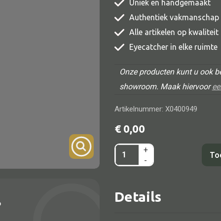
Uniek en handgemaakt
TV meubel
Authentiek vakmanschap
Rek
Alle artikelen op kwalitei
Eyecatcher in elke ruimte
Comode
Onze producten kunt u ook be
showroom. Maak hiervoor
ee
Artikelnummer: X0400949
Alle lampen
€
0,00
Hanglamp
+
Kast
Tafellamp
To
-
2dr
Vloerlamp
groen/blauw
Wandlamp
Details
112x42x172
?
Lampenkappen
aantal