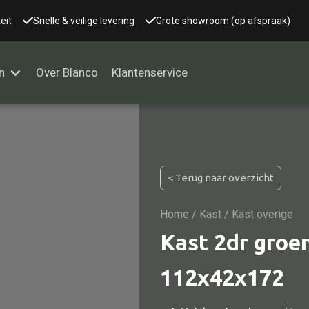
eit
Snelle & veilige levering
Grote showroom (op afspraak)
n
Over Blanco
Klantenservice
Alle kasten
< Terug naar overzicht
Glaskast
Boekenkast
Home
/
Kast
/ Kast overige
Dressoir
Kast 2dr groe
Nachtkast
112x42x172
Kast overige
Vitrine