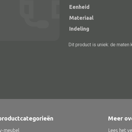
Eenheid
Materiaal
Indeling
Dit product is uniek: de maten 
Alle bouwmateriaal
Bed
productcategorieën
Meer ov
tv-meubel
Lees het v