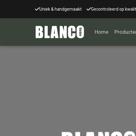
Uniek & handgemaakt
Gecontroleerd op kwalit
Home
Producte
Alle tafels
Salontafel
Eettafel
Wandtafel
Bijzettafel
Bureau
Tafelblad