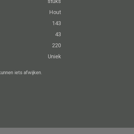
stuks
Schaal
Dienblad
Hout
Mand
143
Roomdevider
43
Deco overig
220
Uniek
kunnen iets afwijken.
Alle oosterse meubels
Oosterse kast
Oosterse tafel
Oosterse tv meubel
Oosterse lampen