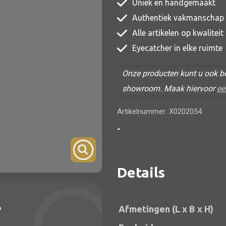
Uniek en handgemaakt
TV meubel
Authentiek vakmanschap
Rek
Alle artikelen op kwalitei
Eyecatcher in elke ruimte
Comode
Onze producten kunt u ook be
showroom. Maak hiervoor
ee
Artikelnummer: X0202054
Alle lampen
-
Hanglamp
Tafellamp
Details
Vloerlamp
Wandlamp
?
Afmetingen (L x B x H)
Lampenkappen