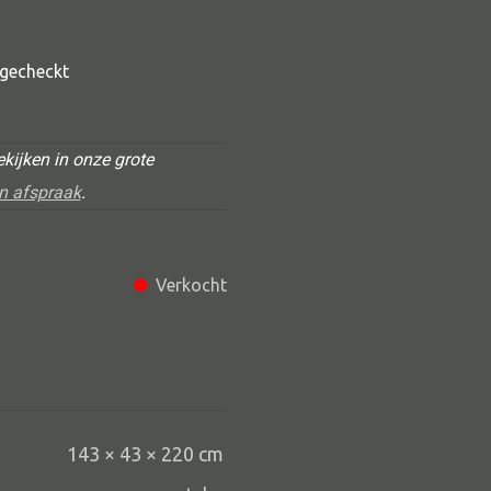
t gecheckt
kijken in onze grote
n afspraak
.
Alle deco
Verkocht
Vaas
Kandelaar
Object
Pilaar
143 × 43 × 220 cm
Pot