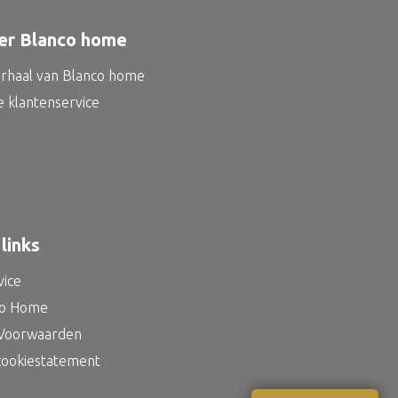
er Blanco home
erhaal van Blanco home
e klantenservice
links
vice
co Home
Voorwaarden
 cookiestatement