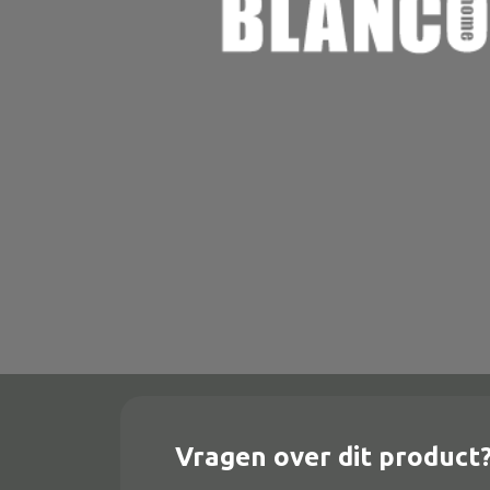
Onderstel
Bartafel
Console
Tafel overig
Alle banken
Bank gestoffeerd
Bank hout
Bank IJzer
Chaise longues
Vragen over dit product
Poef