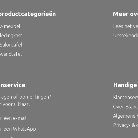
productcategorieën
Meer ov
tv-meubel
Lees het v
kledingkast
Uitstekend
Salontafel
 wandtafel
enservice
Handige 
vragen of opmerkingen?
Klantenser
 voor u klaar!
Over Blan
Algemene 
r een e-mail
Privacy- &
ur een WhatsApp