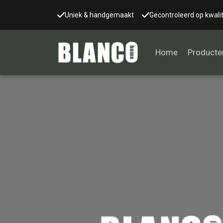
Uniek & handgemaakt
Gecontroleerd op kwalit
Home
Producte
Alle tafels
Salontafel
Eettafel
Wandtafel
Bijzettafel
Bureau
Tafelblad