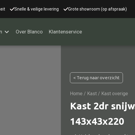
eit
Snelle & veilige levering
Grote showroom (op afspraak)
n
Over Blanco
Klantenservice
Alle kasten
< Terug naar overzicht
Glaskast
Boekenkast
Home
/
Kast
/ Kast overige
Dressoir
Kast 2dr snijw
Nachtkast
143x43x220
Kast overige
Vitrine