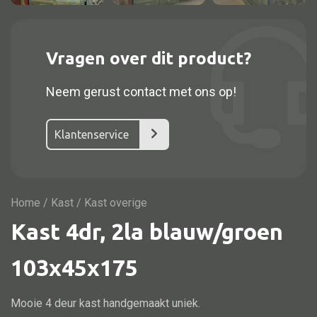
Vitrine
TV meubel
Rek
Vragen over dit product?
Comode
Neem gerust contact met ons op!
Klantenservice
Alle stoelen
Eetkamer stoel
Home
/
Kast
/ Kast overige
Fautteuil
Kast 4dr, 2la blauw/groen
Barstoel
Kinderstoel
103x45x175
Kruk
Mooie 4 deur kast handgemaakt uniek.
Stoel overig