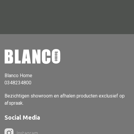
Dienblad
Mand
Roomdevider
Deco overig
Alle textiel
Blanco Home
Kussen
0348234800
Tapijt
Bezichtigen showroom en afhalen producten exclusief op
Kelim
afspraak.
Social Media
Alle bouwmateriaal
Instagram