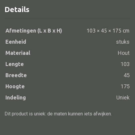
2la
Details
Vloerlamp
blauw/groen
103x45x175
Wandlamp
aantal
Afmetingen (L x B x H)
103 × 45 × 175 cm
Lampenkappen
Eenheid
stuks
Materiaal
Hout
Alle deco
Lengte
103
Vaas
Breedte
45
Kandelaar
Hoogte
175
Object
Indeling
Uniek
Pilaar
Dit product is uniek: de maten kunnen iets afwijken.
Pot
Schaal