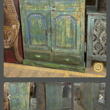
Onderstel
Bartafel
Console
Tafel overig
Alle kasten
Glaskast
Boekenkast
Dressoir
Nachtkast
Kast overige