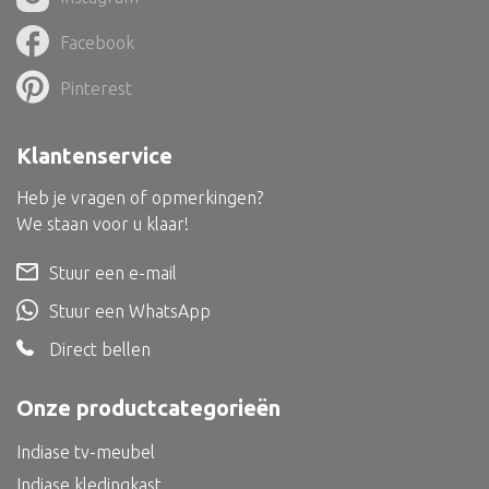
Bed
Facebook
Pinterest
Alle oosterse meubels
Klantenservice
Oosterse kast
Heb je vragen of opmerkingen?
Oosterse tafel
We staan voor u klaar!
Oosterse tv meubel
Stuur een e-mail
Oosterse lampen
Stuur een WhatsApp
Direct bellen
Onze productcategorieën
Indiase tv-meubel
Indiase kledingkast