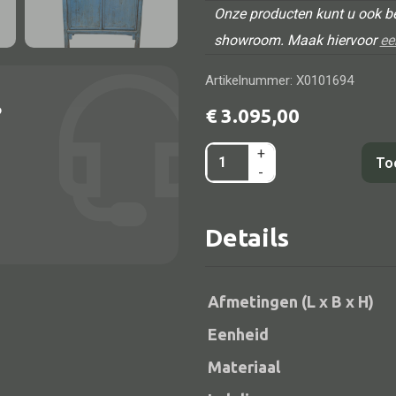
Onze producten kunt u ook be
showroom. Maak hiervoor
ee
Artikelnummer: X0101694
?
€
3.095,00
+
Kast
To
-
blauw
2dr
Alle bouwmateriaal
Details
3la
Bed
126x49x194
aantal
Afmetingen (L x B x H)
Eenheid
Materiaal