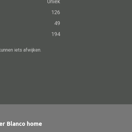
Uniek
126
49
194
kunnen iets afwijken.
er Blanco home