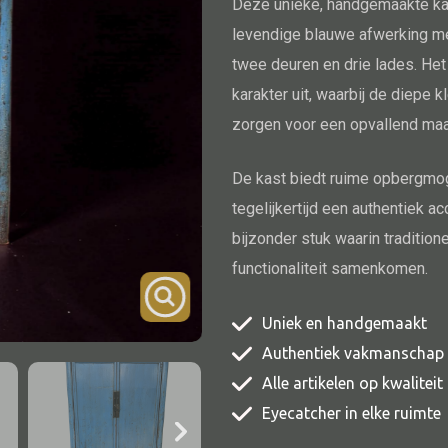
Deze unieke, handgemaakte kas
TV meubel
levendige blauwe afwerking me
Rek
twee deuren en drie lades. Het
karakter uit, waarbij de diepe k
Comode
zorgen voor een opvallend maa
De kast biedt ruime opbergmog
tegelijkertijd een authentiek ac
bijzonder stuk waarin traditio
Alle lampen
functionaliteit samenkomen.
Hanglamp
Tafellamp
Uniek en handgemaakt
Vloerlamp
Authentiek vakmanschap
Wandlamp
Alle artikelen op kwalitei
Eyecatcher in elke ruimte
Lampenkappen