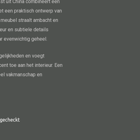
t uit China combineert een
t een praktisch ontwerp van
 meubel straalt ambacht en
leur en subtiele details
r evenwichtig geheel.
elijkheden en voegt
cent toe aan het interieur. Een
neel vakmanschap en
Alle deco
Vaas
Kandelaar
Object
Pilaar
t gecheckt
Pot