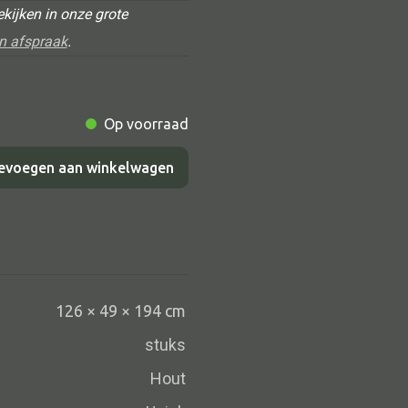
Schaal
kijken in onze grote
Dienblad
n afspraak
.
Mand
Roomdevider
Op voorraad
Deco overig
evoegen aan winkelwagen
Alle oosterse meubels
Oosterse kast
Oosterse tafel
126 × 49 × 194 cm
Oosterse tv meubel
stuks
Oosterse lampen
Hout