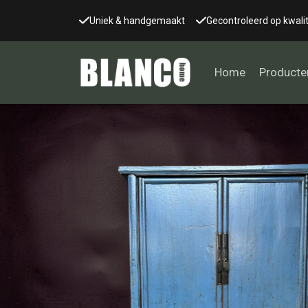
Uniek & handgemaakt
Gecontroleerd op kwalit
Home
Producte
Alle tafels
Salontafel
Eettafel
Wandtafel
Bijzettafel
Bureau
Tafelblad