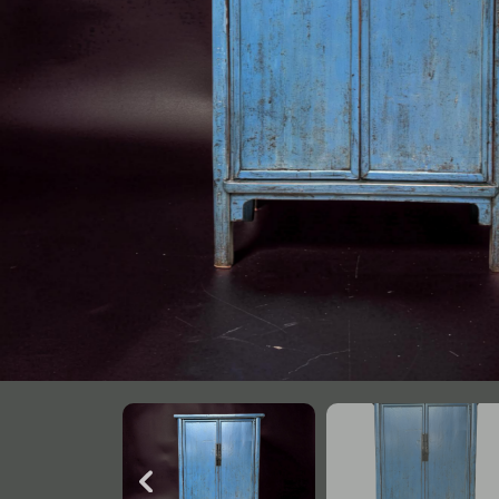
Onderstel
Bartafel
Console
Tafel overig
Alle banken
Bank gestoffeerd
Bank hout
Bank IJzer
Chaise longues
Poef