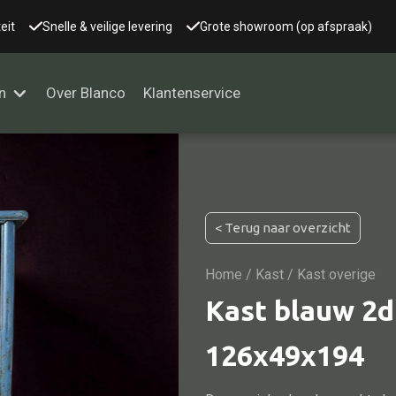
eit
Snelle & veilige levering
Grote showroom (op afspraak)
n
Over Blanco
Klantenservice
Alle kasten
< Terug naar overzicht
Glaskast
Boekenkast
Home
/
Kast
/ Kast overige
Dressoir
Kast blauw 2d
Nachtkast
126x49x194
Kast overige
Vitrine