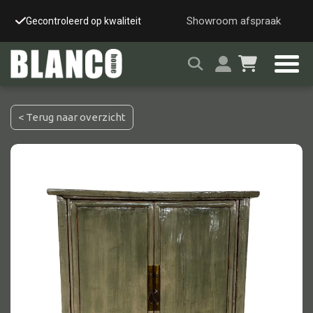
Showroom afspraak
Gecontroleerd op kwaliteit
Snelle & veilige leverin
< Terug naar overzicht
Alle tafels
Salontafel
Eettafel
Wandtafel
Bijzettafel
Bureau
Tafelblad