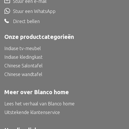
Stuur een e-mail
Bed
Stuur een WhatsApp
Direct bellen
Onze productcategorieën
Alle oosterse meubels
Oosterse kast
Indiase tv-meubel
Indiase kledingkast
Oosterse tafel
Chinese Salontafel
Oosterse tv meubel
Chinese wandtafel
Oosterse lampen
Meer over Blanco home
Lees het verhaal van Blanco home
Uitstekende klantenservice