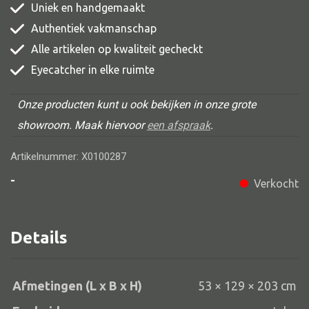
Uniek en handgemaakt
Authentiek vakmanschap
Alle artikelen op kwaliteit gecheckt
Alle banken
Eyecatcher in elke ruimte
Bank gestoffeerd
Onze producten kunt u ook bekijken in onze grote
Bank hout
showroom. Maak hiervoor
een afspraak
.
Bank IJzer
Artikelnummer: X0100287
Chaise longues
-
Poef
Verkocht
Details
Alle lampen
Hanglamp
Afmetingen (L x B x H)
53 × 129 × 203 cm
Tafellamp