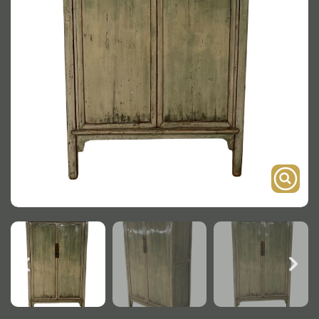
Onderstel
Bartafel
Console
Tafel overig
Alle kasten
Glaskast
Boekenkast
Dressoir
Nachtkast
Kast overige