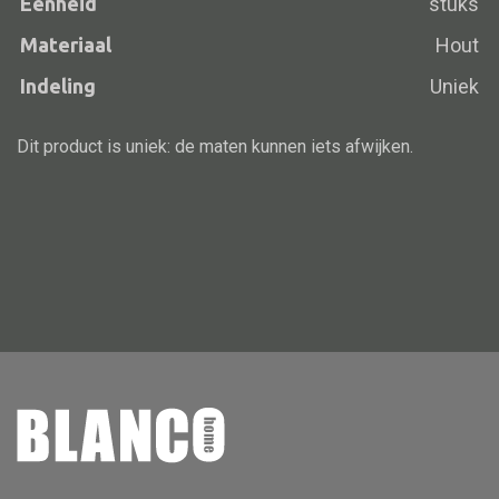
Eenheid
stuks
Vloerlamp
Materiaal
Hout
Wandlamp
Indeling
Uniek
Lampenkappen
Dit product is uniek: de maten kunnen iets afwijken.
Alle deco
Vaas
Kandelaar
Object
Pilaar
Pot
Schaal