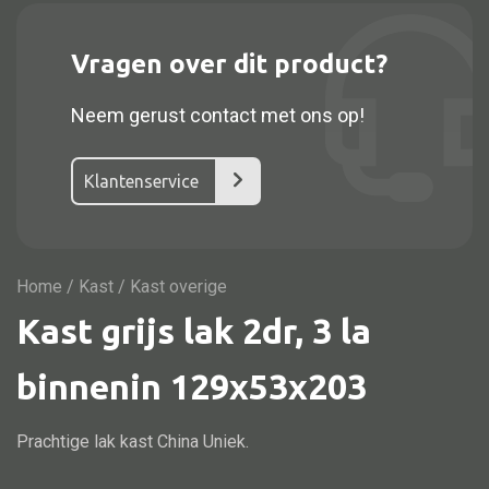
Vitrine
TV meubel
Vragen over dit product?
Rek
Neem gerust contact met ons op!
Comode
Klantenservice
Alle stoelen
Eetkamer stoel
Home
/
Kast
/ Kast overige
Fautteuil
Kast grijs lak 2dr, 3 la
Barstoel
binnenin 129x53x203
Kinderstoel
Kruk
Prachtige lak kast China Uniek.
Stoel overig