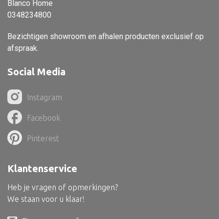
Blanco Home
Dienblad
0348234800
Mand
Bezichtigen showroom en afhalen producten exclusief op
Roomdevider
afspraak.
Deco overig
Social Media
Instagram
Alle textiel
Facebook
Kussen
Pinterest
Tapijt
Kelim
Klantenservice
Heb je vragen of opmerkingen?
We staan voor u klaar!
Alle bouwmateriaal