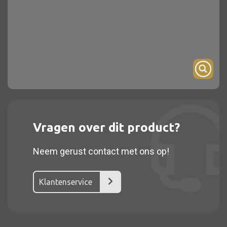
Onderstel
Bartafel
Console
Tafel overig
Alle kasten
Vragen over dit product?
Glaskast
Neem gerust contact met ons op!
Boekenkast
Dressoir
Klantenservice
Nachtkast
Kast overige