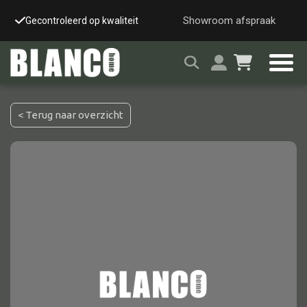
Showroom afspraak
Gecontroleerd op kwaliteit
Snelle & veilige leverin
< Terug naar overzicht
Alle tafels
Salontafel
Eettafel
Wandtafel
Bijzettafel
Bureau
Tafelblad