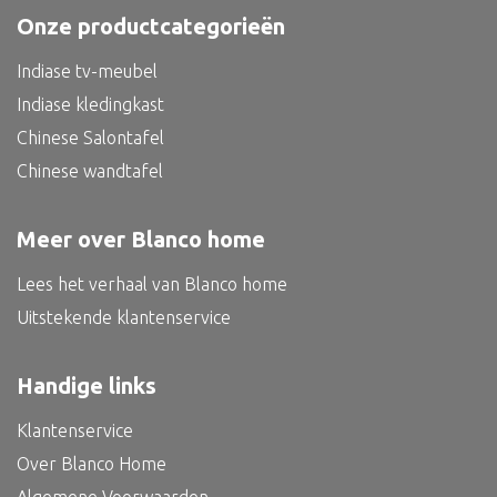
Onze productcategorieën
Bed
Indiase tv-meubel
Indiase kledingkast
Chinese Salontafel
Alle oosterse meubels
Chinese wandtafel
Oosterse kast
Oosterse tafel
Meer over Blanco home
Oosterse tv meubel
Lees het verhaal van Blanco home
Oosterse lampen
Uitstekende klantenservice
Handige links
Klantenservice
Over Blanco Home