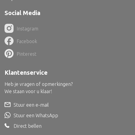
Dienblad
Social Media
Mand
Roomdevider
Instagram
Deco overig
Facebook
Pinterest
Alle textiel
Klantenservice
Kussen
Heb je vragen of opmerkingen?
Tapijt
We staan voor u klaar!
Kelim
Stuur een e-mail
Stuur een WhatsApp
Direct bellen
Alle bouwmateriaal