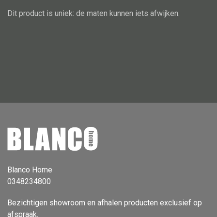
Dit product is uniek: de maten kunnen iets afwijken.
Vloerlamp
Wandlamp
Lampenkappen
Alle deco
Vaas
Kandelaar
Object
Blanco Home
Pilaar
0348234800
Pot
Bezichtigen showroom en afhalen producten exclusief op
Schaal
afspraak.