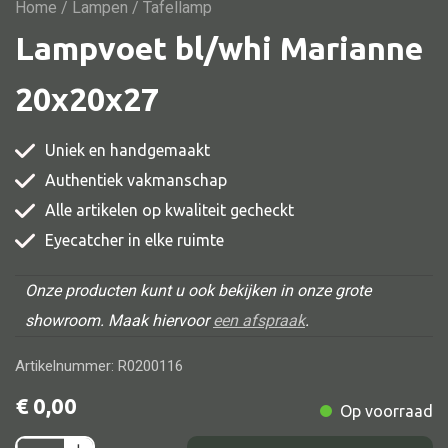
Vitrine
Home
/
Lampen
/ Tafellamp
Lampvoet bl/whi Marianne
TV meubel
Rek
20x20x27
Comode
Uniek en handgemaakt
Authentiek vakmanschap
Alle artikelen op kwaliteit gecheckt
Alle stoelen
Eyecatcher in elke ruimte
Eetkamer stoel
Fautteuil
Onze producten kunt u ook bekijken in onze grote
showroom. Maak hiervoor
een afspraak
.
Barstoel
Kinderstoel
Artikelnummer: R0200116
Kruk
€
0,00
Op voorraad
Stoel overig