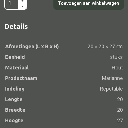
+
Lampvoet
Toevoegen aan winkelwagen
-
bl/whi
Marianne
Details
Alle banken
20x20x27
aantal
Bank gestoffeerd
Bank hout
Afmetingen (L x B x H)
20 × 20 × 27 cm
Bank IJzer
Eenheid
stuks
Chaise longues
Materiaal
Hout
Poef
Productnaam
Marianne
Indeling
Repetable
Lengte
20
Alle lampen
Breedte
20
Hanglamp
Hoogte
27
Tafellamp