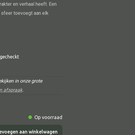
rakter en verhaal heeft. Een
sfeer toevoegt aan elk
t gecheckt
Alle deco
kijken in onze grote
Vaas
n afspraak
.
Kandelaar
Object
Pilaar
Op voorraad
Pot
evoegen aan winkelwagen