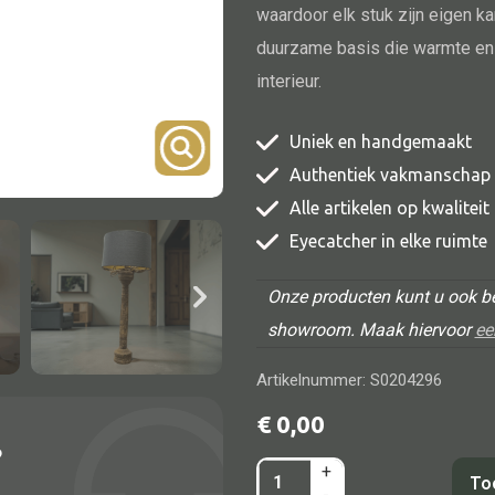
waardoor elk stuk zijn eigen ka
TV meubel
duurzame basis die warmte en 
Rek
interieur.
Comode
Uniek en handgemaakt
Authentiek vakmanschap
Alle artikelen op kwalitei
Eyecatcher in elke ruimte
Alle lampen
Onze producten kunt u ook be
Hanglamp
showroom. Maak hiervoor
ee
Tafellamp
Artikelnummer: S0204296
Vloerlamp
€
0,00
Wandlamp
?
Lampenkappen
+
Lampvoet
To