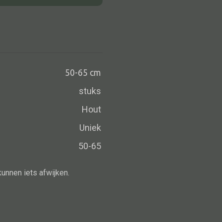
Schaal
Dienblad
Mand
Roomdevider
Deco overig
50-65 cm
stuks
Hout
Alle oosterse meubels
Uniek
Oosterse kast
50-65
Oosterse tafel
kunnen iets afwijken.
Oosterse tv meubel
Oosterse lampen