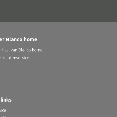
er Blanco home
erhaal van Blanco home
e klantenservice
links
vice