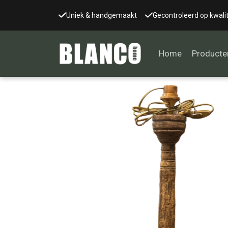
Uniek & handgemaakt
Gecontroleerd op kwalit
Home
Producte
Alle tafels
Salontafel
Eettafel
Wandtafel
Bijzettafel
Bureau
Tafelblad