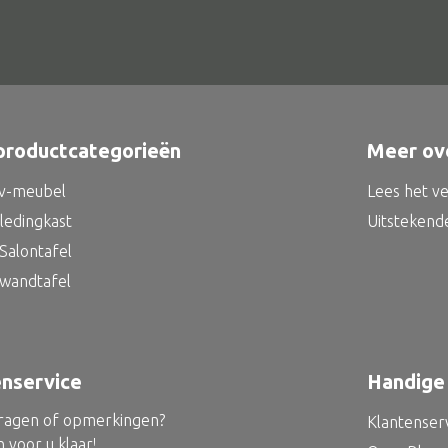
productcategorieën
Meer ov
tv-meubel
Lees het v
kledingkast
Uitstekend
Salontafel
 wandtafel
enservice
Handige 
vragen of opmerkingen?
Klantenser
 voor u klaar!