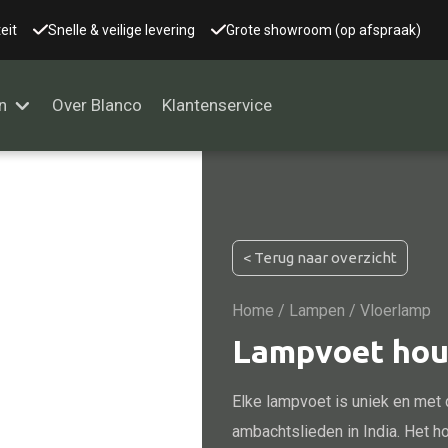
eit
Snelle & veilige levering
Grote showroom (op afspraak)
n
Over Blanco
Klantenservice
Alle kasten
< Terug naar overzicht
Glaskast
Boekenkast
Home
/
Lampen
/ Vloerlamp
Dressoir
Lampvoet hou
Nachtkast
Elke lampvoet is uniek en met
Kast overige
ambachtslieden in India. Het ho
Vitrine