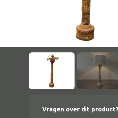
Onderstel
Bartafel
Console
Tafel overig
Alle banken
Bank gestoffeerd
Bank hout
Bank IJzer
Chaise longues
Vragen over dit product
Poef