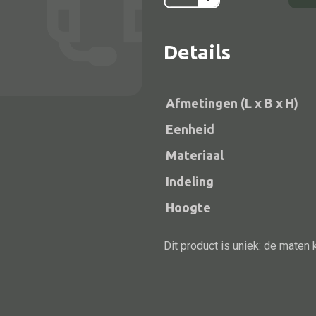
-
hout
mixed
Details
aantal
Afmetingen (L x B x H)
Eenheid
Materiaal
Alle bouwmateriaal
Indeling
Bed
Hoogte
Dit product is uniek: de maten 