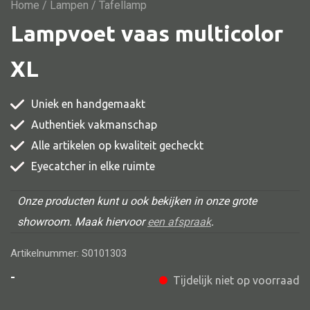
Vitrine
Home
/
Lampen
/ Tafellamp
Lampvoet vaas multicolor
TV meubel
Rek
XL
Comode
Uniek en handgemaakt
Authentiek vakmanschap
Alle artikelen op kwaliteit gecheckt
Alle stoelen
Eyecatcher in elke ruimte
Eetkamer stoel
Fautteuil
Onze producten kunt u ook bekijken in onze grote
showroom. Maak hiervoor
een afspraak
.
Barstoel
Kinderstoel
Artikelnummer: S0101303
Kruk
-
Tijdelijk niet op voorraad
Stoel overig