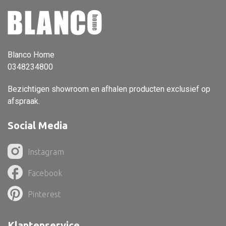
Vloerlamp
Wandlamp
Lampenkappen
Blanco Home
0348234800
Bezichtigen showroom en afhalen producten exclusief op
afspraak.
Alle deco
Vaas
Social Media
Kandelaar
Instagram
Object
Facebook
Pilaar
Pinterest
Pot
Schaal
Klantenservice