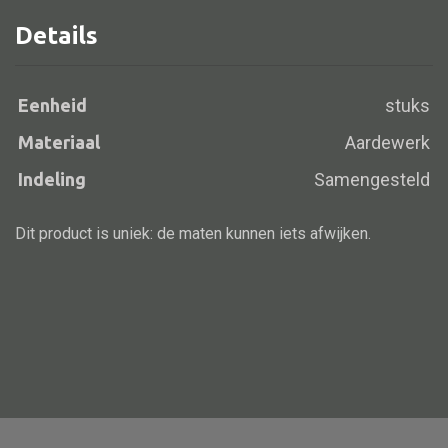
Details
Alle banken
Eenheid
stuks
Bank gestoffeerd
Materiaal
Aardewerk
Bank hout
Indeling
Samengesteld
Bank IJzer
Chaise longues
Dit product is uniek: de maten kunnen iets afwijken.
Poef
Alle lampen
Hanglamp
Tafellamp