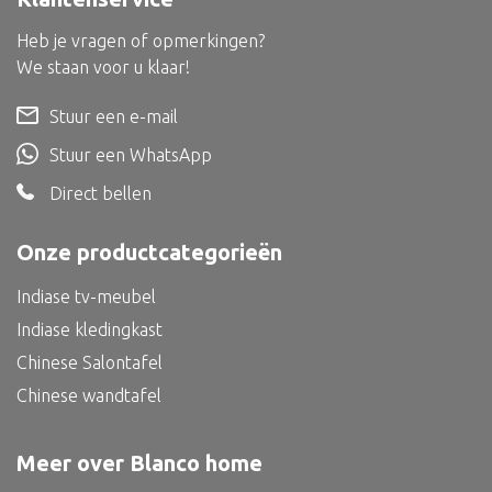
Dienblad
Heb je vragen of opmerkingen?
Mand
We staan voor u klaar!
Roomdevider
Stuur een e-mail
Deco overig
Stuur een WhatsApp
Direct bellen
Alle textiel
Onze productcategorieën
Kussen
Indiase tv-meubel
Tapijt
Indiase kledingkast
Kelim
Chinese Salontafel
Chinese wandtafel
Meer over Blanco home
Alle bouwmateriaal