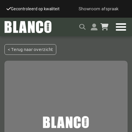
Showroom afspraak
Gecontroleerd op kwaliteit
Snelle & veilige leverin
< Terug naar overzicht
Alle tafels
Salontafel
Eettafel
Wandtafel
Bijzettafel
Bureau
Tafelblad