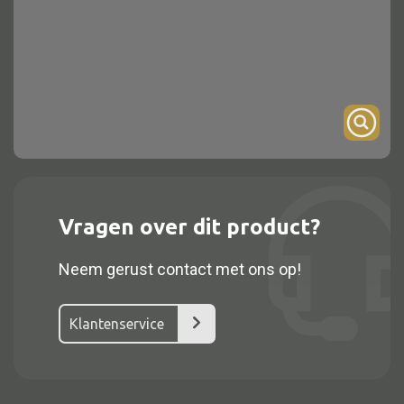
Onderstel
Bartafel
Console
Tafel overig
Alle kasten
Vragen over dit product?
Glaskast
Neem gerust contact met ons op!
Boekenkast
Dressoir
Klantenservice
Nachtkast
Kast overige