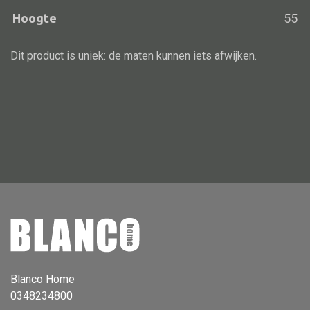
Hoogte
55
Vloerlamp
Wandlamp
Dit product is uniek: de maten kunnen iets afwijken.
Lampenkappen
Alle deco
Vaas
Kandelaar
Object
Pilaar
Pot
Blanco Home
Schaal
0348234800