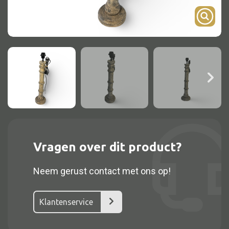
Onderstel
Bartafel
Console
Tafel overig
Alle kasten
Glaskast
Vragen over dit product?
Boekenkast
Neem gerust contact met ons op!
Dressoir
Nachtkast
Klantenservice
Kast overige