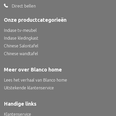
Direct bellen
Bed
Onze productcategorieën
Indiase tv-meubel
Alle oosterse meubels
Indiase kledingkast
Oosterse kast
Chinese Salontafel
Oosterse tafel
Chinese wandtafel
Oosterse tv meubel
Meer over Blanco home
Oosterse lampen
Lees het verhaal van Blanco home
Uitstekende klantenservice
Handige links
Klantenservice