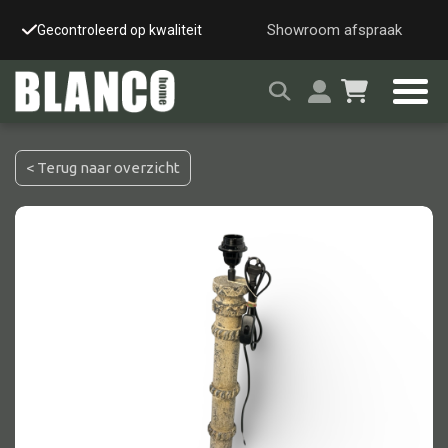
Showroom afspraak
Gecontroleerd op kwaliteit
Snelle & veilige leverin
< Terug naar overzicht
Alle tafels
Salontafel
Eettafel
Wandtafel
Bijzettafel
Bureau
Tafelblad