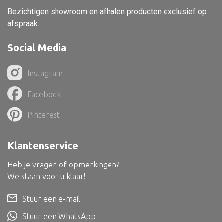
Dienblad
Bezichtigen showroom en afhalen producten exclusief op
Mand
afspraak.
Roomdevider
Social Media
Deco overig
Instagram
Facebook
Alle textiel
Pinterest
Kussen
Klantenservice
Tapijt
Kelim
Heb je vragen of opmerkingen?
We staan voor u klaar!
Stuur een e-mail
Alle bouwmateriaal
Stuur een WhatsApp