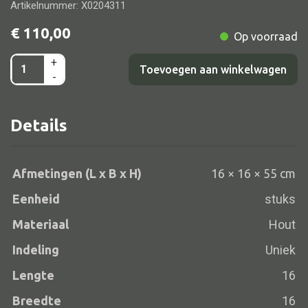
Artikelnummer: X0204311
€
110,00
Op voorraad
+
Alle banken
Lampvoet
Toevoegen aan winkelwagen
-
wit/grijs/spot
Bank gestoffeerd
16x16x55
Bank hout
Details
aantal
Bank IJzer
Chaise longues
Afmetingen (L x B x H)
16 × 16 × 55 cm
Poef
Eenheid
stuks
Materiaal
Hout
Indeling
Uniek
Alle lampen
Lengte
16
Hanglamp
Breedte
16
Tafellamp