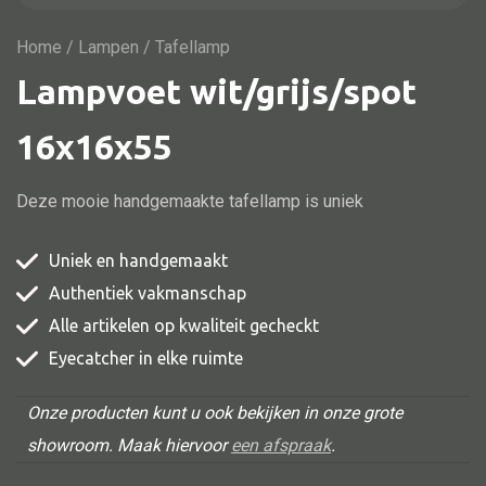
Vitrine
TV meubel
Home
/
Lampen
/ Tafellamp
Lampvoet wit/grijs/spot
Rek
Comode
16x16x55
Deze mooie handgemaakte tafellamp is uniek
Alle stoelen
Uniek en handgemaakt
Eetkamer stoel
Authentiek vakmanschap
Fautteuil
Alle artikelen op kwaliteit gecheckt
Barstoel
Eyecatcher in elke ruimte
Kinderstoel
Onze producten kunt u ook bekijken in onze grote
Kruk
showroom. Maak hiervoor
een afspraak
.
Stoel overig