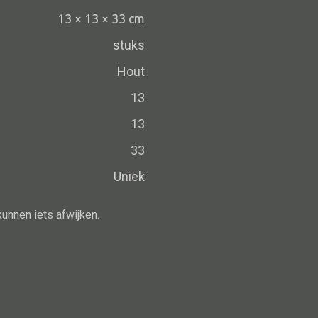
Schaal
13 × 13 × 33 cm
Dienblad
stuks
Mand
Hout
Roomdevider
13
Deco overig
13
33
Uniek
Alle oosterse meubels
Oosterse kast
kunnen iets afwijken.
Oosterse tafel
Oosterse tv meubel
Oosterse lampen