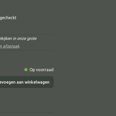
t gecheckt
kijken in onze grote
n afspraak
.
Alle deco
Op voorraad
Vaas
Kandelaar
evoegen aan winkelwagen
Object
Pilaar
Pot