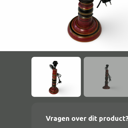
Onderstel
Bartafel
Console
Tafel overig
Alle banken
Bank gestoffeerd
Bank hout
Bank IJzer
Chaise longues
Vragen over dit product
Poef