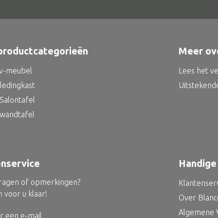
productcategorieën
Meer ov
tv-meubel
Lees het v
kledingkast
Uitstekend
Salontafel
 wandtafel
enservice
Handige 
vragen of opmerkingen?
Klantenser
 voor u klaar!
Over Blan
Algemene 
r een e-mail