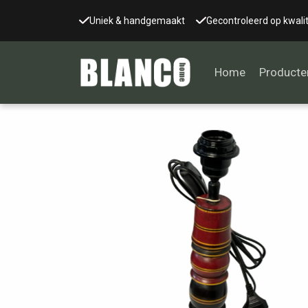
Uniek & handgemaakt
Gecontroleerd op kwalit
Home
Producte
Alle tafels
Salontafel
Eettafel
Wandtafel
Bijzettafel
Bureau
Tafelblad