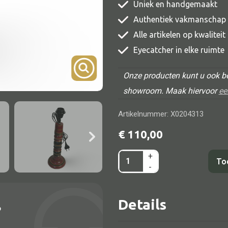
Uniek en handgemaakt
TV meubel
Authentiek vakmanschap
Rek
Alle artikelen op kwalitei
Comode
Eyecatcher in elke ruimte
Onze producten kunt u ook be
showroom. Maak hiervoor
ee
Artikelnummer: X0204313
Alle lampen
€
110,00
Hanglamp
+
Laquer
Tafellamp
To
-
lampvoet
Vloerlamp
13x13x33
Wandlamp
Details
aantal
?
Lampenkappen