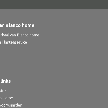
er Blanco home
erhaal van Blanco home
e klantenservice
links
vice
co Home
Voorwaarden