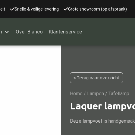
eit
Snelle & veilige levering
Grote showroom (op afspraak)
n
Over Blanco
Klantenservice
Alle kasten
< Terug naar overzicht
Glaskast
Boekenkast
Home
/
Lampen
/ Tafellamp
Dressoir
Laquer lampv
Nachtkast
Deze lampvoet is handgemaakt 
Kast overige
Vitrine