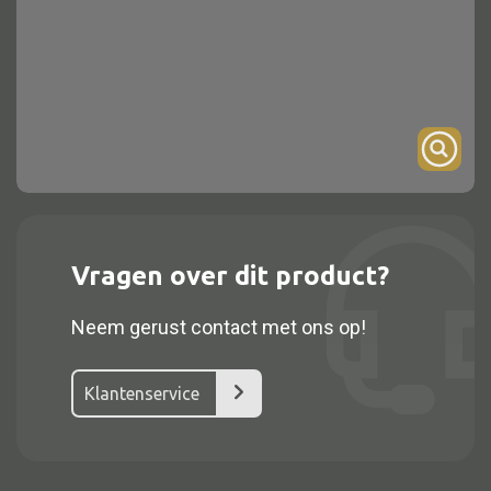
Onderstel
Bartafel
Console
Tafel overig
Alle kasten
Vragen over dit product?
Glaskast
Neem gerust contact met ons op!
Boekenkast
Dressoir
Klantenservice
Nachtkast
Kast overige