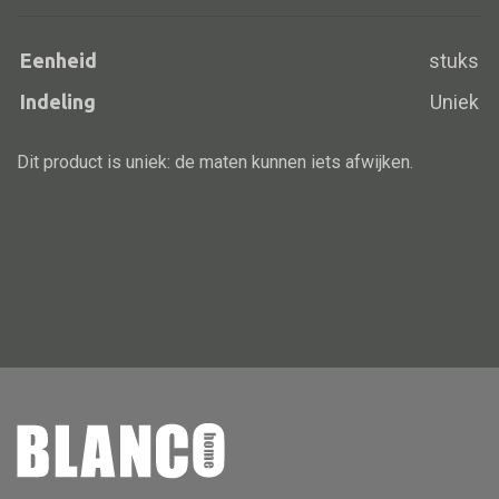
Eenheid
stuks
Indeling
Uniek
Alle banken
Bank gestoffeerd
Dit product is uniek: de maten kunnen iets afwijken.
Bank hout
Bank IJzer
Chaise longues
Poef
Alle lampen
Hanglamp
Tafellamp