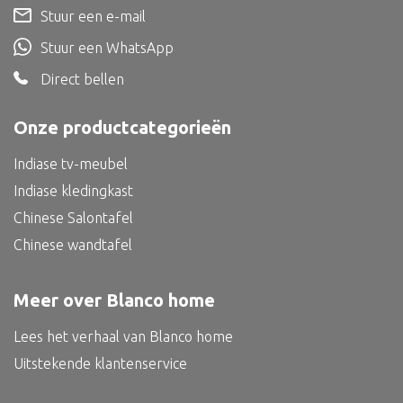
Dienblad
Stuur een e-mail
Mand
Stuur een WhatsApp
Roomdevider
Direct bellen
Deco overig
Onze productcategorieën
Indiase tv-meubel
Indiase kledingkast
Alle textiel
Chinese Salontafel
Kussen
Chinese wandtafel
Tapijt
Kelim
Meer over Blanco home
Lees het verhaal van Blanco home
Uitstekende klantenservice
Alle bouwmateriaal