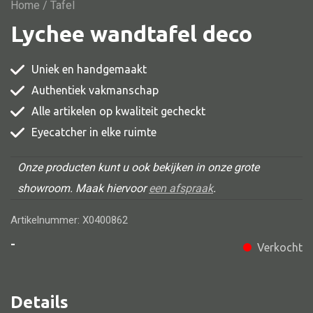
Vitrine
Home
/ Tafel
Lychee wandtafel deco
TV meubel
Rek
Uniek en handgemaakt
Comode
Authentiek vakmanschap
Alle artikelen op kwaliteit gecheckt
Eyecatcher in elke ruimte
Alle stoelen
Onze producten kunt u ook bekijken in onze grote
Eetkamer stoel
showroom. Maak hiervoor
een afspraak
.
Fautteuil
Artikelnummer: X0400862
Barstoel
-
Verkocht
Kinderstoel
Kruk
Details
Stoel overig