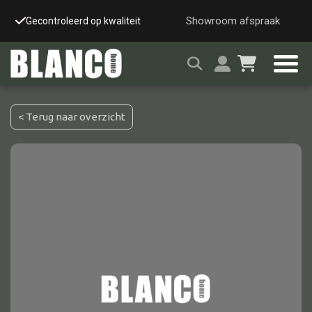
Showroom afspraak
Gecontroleerd op kwaliteit
Snelle & veilige leverin
< Terug naar overzicht
Alle tafels
Salontafel
Eettafel
Wandtafel
Bijzettafel
Bureau
Tafelblad