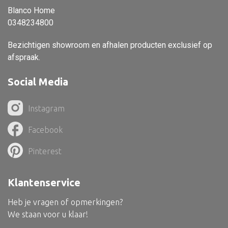
Blanco Home
Vloerlamp
0348234800
Wandlamp
Bezichtigen showroom en afhalen producten exclusief op
Lampenkappen
afspraak.
Social Media
Alle deco
Instagram
Vaas
Facebook
Kandelaar
Pinterest
Object
Pilaar
Klantenservice
Pot
Heb je vragen of opmerkingen?
Schaal
We staan voor u klaar!