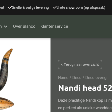
eit
Snelle & veilige levering
Grote showroom (op afspraak)
n
Over Blanco
Klantenservice
Alle kasten
< Terug naar overzicht
Glaskast
Boekenkast
Home
/
Deco
/ Deco overig
Dressoir
Nandi head 5
Nachtkast
Deze prachtige Nandi kop is m
Kast overige
en perfect als unieke wanddecor
Vitrine