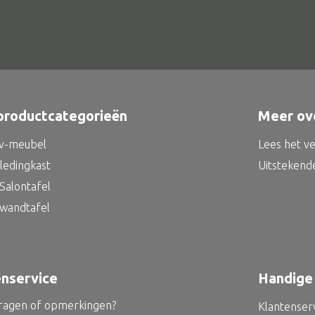
productcategorieën
Meer ov
tv-meubel
Lees het v
kledingkast
Uitstekend
Salontafel
 wandtafel
enservice
Handige 
vragen of opmerkingen?
Klantenser