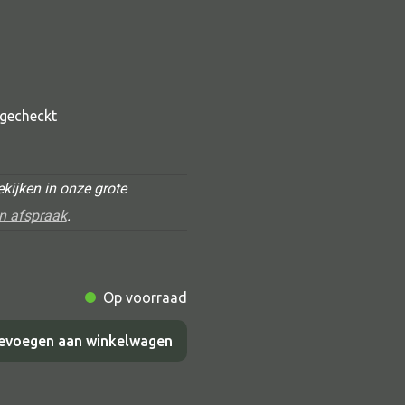
t gecheckt
kijken in onze grote
n afspraak
.
Alle deco
Vaas
Kandelaar
Op voorraad
Object
evoegen aan winkelwagen
Pilaar
Pot