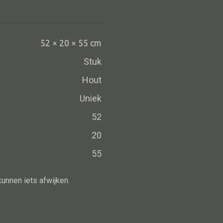
Schaal
Dienblad
Mand
52 × 20 × 55 cm
Roomdevider
Stuk
Deco overig
Hout
Uniek
52
Alle oosterse meubels
20
Oosterse kast
55
Oosterse tafel
Oosterse tv meubel
kunnen iets afwijken.
Oosterse lampen