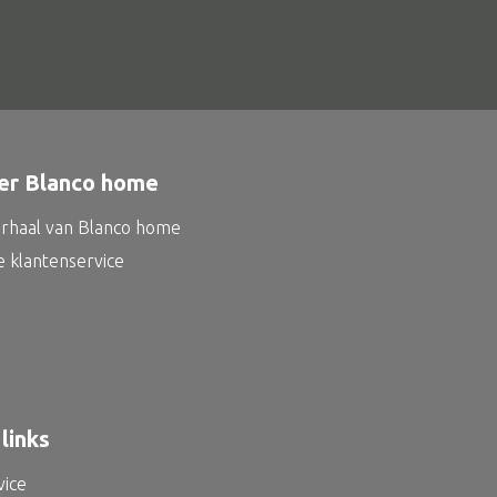
er Blanco home
erhaal van Blanco home
e klantenservice
links
vice