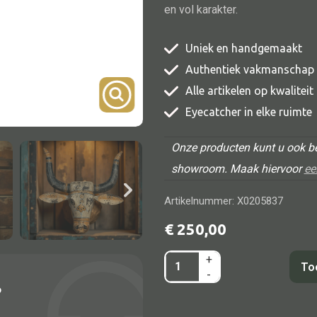
en vol karakter.
TV meubel
Rek
Uniek en handgemaakt
Comode
Authentiek vakmanschap
Alle artikelen op kwalitei
Eyecatcher in elke ruimte
Onze producten kunt u ook be
showroom. Maak hiervoor
ee
Alle lampen
Hanglamp
Artikelnummer: X0205837
Tafellamp
€
250,00
Vloerlamp
+
Nandi
To
Wandlamp
-
head
?
Lampenkappen
52x20x55