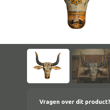
Onderstel
Bartafel
Console
Tafel overig
Alle banken
Bank gestoffeerd
Bank hout
Bank IJzer
Chaise longues
Vragen over dit product
Poef