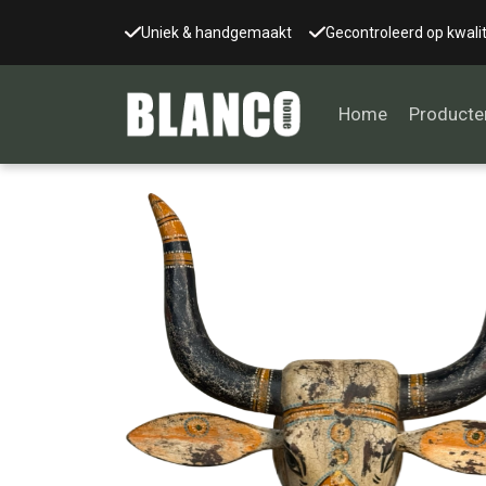
Uniek & handgemaakt
Gecontroleerd op kwalit
Home
Producte
Alle tafels
Salontafel
Eettafel
Wandtafel
Bijzettafel
Bureau
Tafelblad