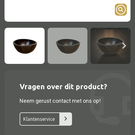
Onderstel
Bartafel
Console
Tafel overig
Alle kasten
Glaskast
Vragen over dit product?
Boekenkast
Neem gerust contact met ons op!
Dressoir
Nachtkast
Klantenservice
Kast overige