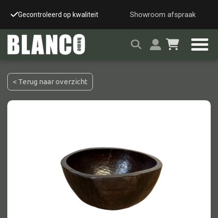
Showroom afspraak
Gecontroleerd op kwaliteit
Snelle & veilige leverin
< Terug naar overzicht
Alle tafels
Salontafel
Eettafel
Wandtafel
Bijzettafel
Bureau
Tafelblad