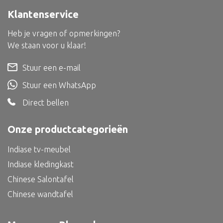
Bed
Klantenservice
Heb je vragen of opmerkingen?
We staan voor u klaar!
Alle oosterse meubels
Stuur een e-mail
Oosterse kast
Stuur een WhatsApp
Oosterse tafel
Direct bellen
Oosterse tv meubel
Onze productcategorieën
Oosterse lampen
Indiase tv-meubel
Indiase kledingkast
Chinese Salontafel
Chinese wandtafel