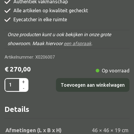
Authentiek vakmanschap
Alle artikelen op kwaliteit gecheckt
Eyecatcher in elke ruimte
Alle banken
Onze producten kunt u ook bekijken in onze grote
Bank gestoffeerd
showroom. Maak hiervoor
een afspraak
.
Bank hout
Artikelnummer: X0206007
Bank IJzer
€
270,00
Chaise longues
Op voorraad
Poef
+
Nepal
Toevoegen aan winkelwagen
-
schaal
46x46x19
Details
aantal
Alle lampen
Hanglamp
Afmetingen (L x B x H)
46 × 46 × 19 cm
Tafellamp