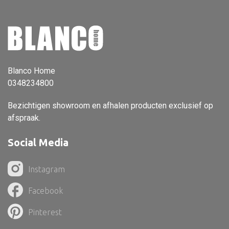
Dienblad
Mand
Roomdevider
Deco overig
Blanco Home
0348234800
Bezichtigen showroom en afhalen producten exclusief op
Alle textiel
afspraak.
Kussen
Social Media
Tapijt
Kelim
Instagram
Facebook
Pinterest
Alle bouwmateriaal