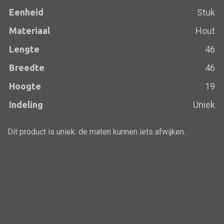
Eenheid
Stuk
Vloerlamp
Materiaal
Hout
Wandlamp
Lengte
46
Lampenkappen
Breedte
46
Hoogte
19
Indeling
Uniek
Alle deco
Vaas
Dit product is uniek: de maten kunnen iets afwijken.
Kandelaar
Object
Pilaar
Pot
Schaal