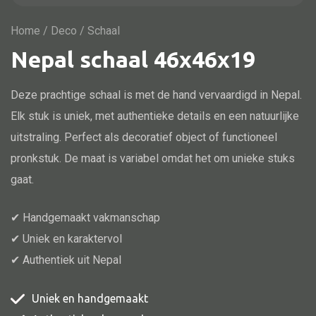
Vitrine
TV meubel
Home
/
Deco
/ Schaal
Nepal schaal 46x46x19
Rek
Comode
Deze prachtige schaal is met de hand vervaardigd in Nepal.
Elk stuk is uniek, met authentieke details en een natuurlijke
uitstraling. Perfect als decoratief object of functioneel
Alle stoelen
pronkstuk. De maat is variabel omdat het om unieke stuks
gaat.
Eetkamer stoel
Fautteuil
✔ Handgemaakt vakmanschap
Barstoel
✔ Uniek en karaktervol
Kinderstoel
✔ Authentiek uit Nepal
Kruk
Uniek en handgemaakt
Stoel overig