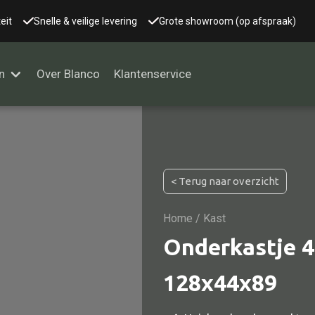
eit
Snelle & veilige levering
Grote showroom (op afspraak)
n
Over Blanco
Klantenservice
Alle kasten
< Terug naar overzicht
Glaskast
Boekenkast
Home
/ Kast
Dressoir
Onderkastje 4
Nachtkast
128x44x89
Kast overige
Vitrine