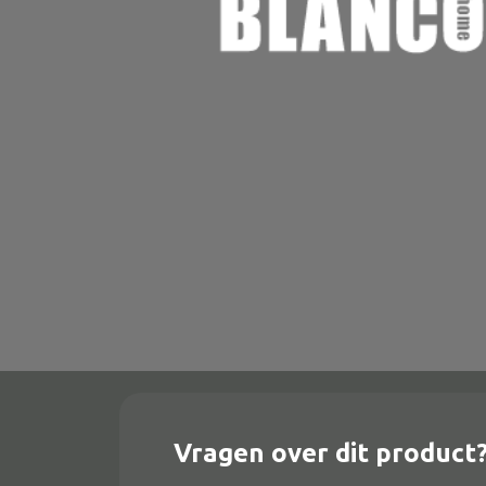
Onderstel
Bartafel
Console
Tafel overig
Alle banken
Bank gestoffeerd
Bank hout
Bank IJzer
Chaise longues
Vragen over dit product
Poef