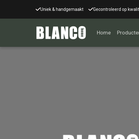
Uniek & handgemaakt
Gecontroleerd op kwalit
Home
Producte
Alle tafels
Salontafel
Eettafel
Wandtafel
Bijzettafel
Bureau
Tafelblad