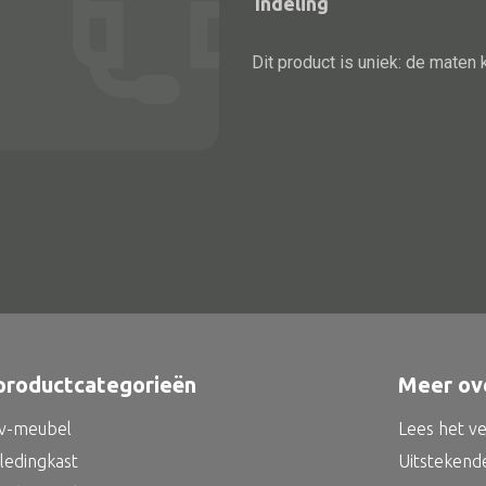
Indeling
Dit product is uniek: de maten 
Alle bouwmateriaal
Bed
productcategorieën
Meer ov
tv-meubel
Lees het v
kledingkast
Uitstekend