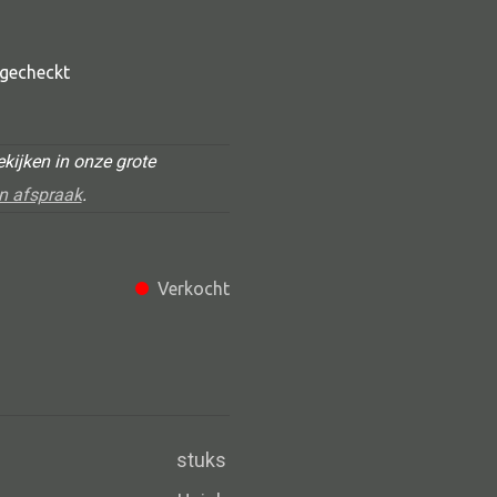
t gecheckt
kijken in onze grote
n afspraak
.
Alle deco
Verkocht
Vaas
Kandelaar
Object
Pilaar
stuks
Pot