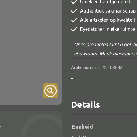
Uniek en handgemaakt
TV meubel
Authentiek vakmanschap
Rek
Alle artikelen op kwalitei
Eyecatcher in elke ruimte
Comode
Onze producten kunt u ook be
showroom. Maak hiervoor
ee
Artikelnummer: X0103642
Alle lampen
-
Hanglamp
Tafellamp
Details
Vloerlamp
Wandlamp
?
Eenheid
Lampenkappen