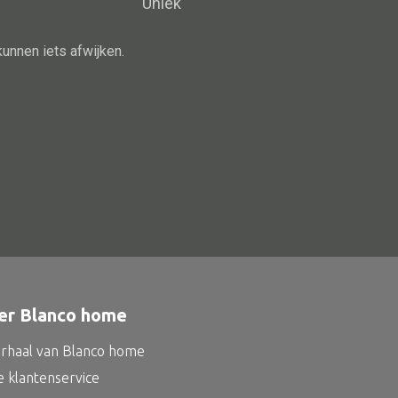
Uniek
Schaal
Dienblad
kunnen iets afwijken.
Mand
Roomdevider
Deco overig
Alle oosterse meubels
Oosterse kast
Oosterse tafel
er Blanco home
Oosterse tv meubel
Oosterse lampen
erhaal van Blanco home
e klantenservice