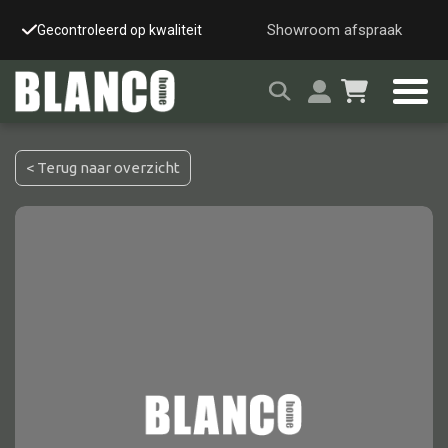
Showroom afspraak
Gecontroleerd op kwaliteit
Snelle & veilige leverin
< Terug naar overzicht
Alle tafels
Salontafel
Eettafel
Wandtafel
Bijzettafel
Bureau
Tafelblad