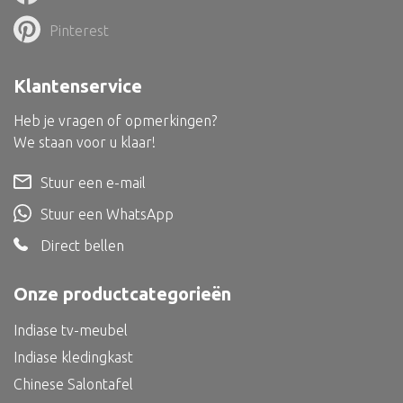
Dienblad
Pinterest
Mand
Roomdevider
Klantenservice
Deco overig
Heb je vragen of opmerkingen?
We staan voor u klaar!
Stuur een e-mail
Alle textiel
Stuur een WhatsApp
Kussen
Direct bellen
Tapijt
Onze productcategorieën
Kelim
Indiase tv-meubel
Indiase kledingkast
Chinese Salontafel
Alle bouwmateriaal