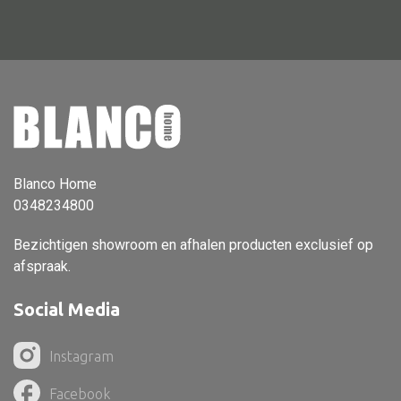
Vloerlamp
Wandlamp
Lampenkappen
Blanco Home
Alle deco
0348234800
Vaas
Bezichtigen showroom en afhalen producten exclusief op
Kandelaar
afspraak.
Object
Social Media
Pilaar
Pot
Instagram
Schaal
Facebook