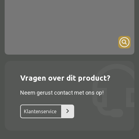
Onderstel
Bartafel
Console
Tafel overig
Alle kasten
Vragen over dit product?
Glaskast
Neem gerust contact met ons op!
Boekenkast
Dressoir
Klantenservice
Nachtkast
Kast overige