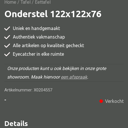
Vitrine
Home
/
Tafel
/ Eettafel
Onderstel 122x122x76
TV meubel
Rek
Uniek en handgemaakt
Comode
Authentiek vakmanschap
Alle artikelen op kwaliteit gecheckt
Eyecatcher in elke ruimte
Alle stoelen
Onze producten kunt u ook bekijken in onze grote
Eetkamer stoel
showroom. Maak hiervoor
een afspraak
.
Fautteuil
Artikelnummer: X0204557
Barstoel
-
Verkocht
Kinderstoel
Kruk
Details
Stoel overig