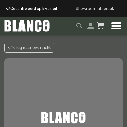
Showroom afspraak
Gecontroleerd op kwaliteit
Snelle & veilige leverin
< Terug naar overzicht
Alle tafels
Salontafel
Eettafel
Wandtafel
Bijzettafel
Bureau
Tafelblad