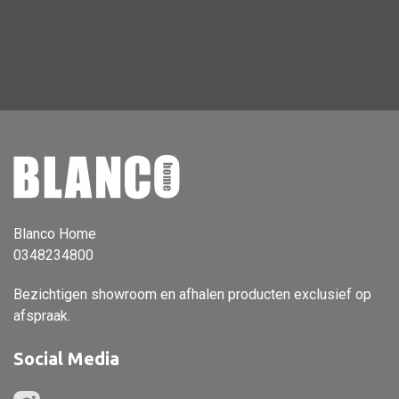
Vloerlamp
Wandlamp
Lampenkappen
Alle deco
Vaas
Blanco Home
Kandelaar
0348234800
Object
Bezichtigen showroom en afhalen producten exclusief op
Pilaar
afspraak.
Pot
Social Media
Schaal