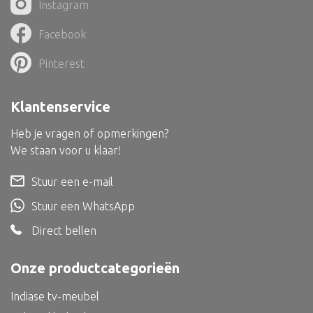
Instagram
Dienblad
Mand
Facebook
Roomdevider
Pinterest
Deco overig
Klantenservice
Heb je vragen of opmerkingen?
We staan voor u klaar!
Alle textiel
Kussen
Stuur een e-mail
Tapijt
Stuur een WhatsApp
Kelim
Direct bellen
Onze productcategorieën
Indiase tv-meubel
Alle bouwmateriaal