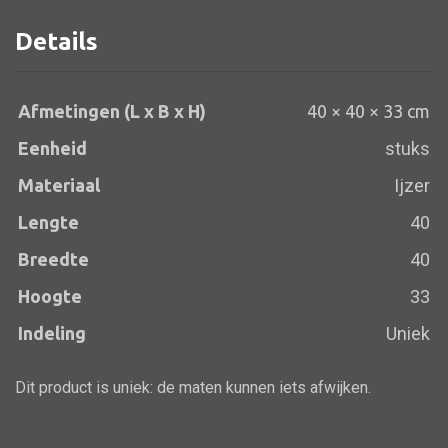
40x40x33
Details
aantal
Alle banken
Afmetingen (L x B x H)
40 × 40 × 33 cm
Bank gestoffeerd
Eenheid
stuks
Bank hout
Materiaal
Ijzer
Bank IJzer
Lengte
40
Chaise longues
Breedte
40
Poef
Hoogte
33
Indeling
Uniek
Alle lampen
Dit product is uniek: de maten kunnen iets afwijken.
Hanglamp
Tafellamp