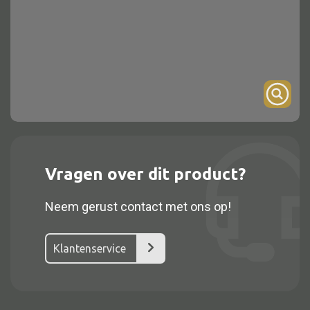
Onderstel
Bartafel
Console
Tafel overig
Alle kasten
Vragen over dit product?
Glaskast
Neem gerust contact met ons op!
Boekenkast
Dressoir
Klantenservice
Nachtkast
Kast overige