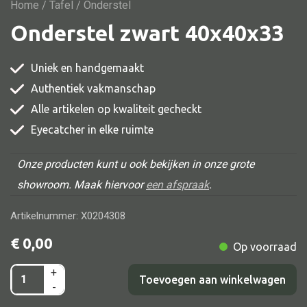
Vitrine
Home
/
Tafel
/ Onderstel
Onderstel zwart 40x40x33
TV meubel
Rek
Uniek en handgemaakt
Comode
Authentiek vakmanschap
Alle artikelen op kwaliteit gecheckt
Eyecatcher in elke ruimte
Alle stoelen
Onze producten kunt u ook bekijken in onze grote
Eetkamer stoel
showroom. Maak hiervoor
een afspraak
.
Fautteuil
Artikelnummer: X0204308
Barstoel
€
0,00
Op voorraad
Kinderstoel
Kruk
+
Onderstel
Toevoegen aan winkelwagen
-
Stoel overig
zwart