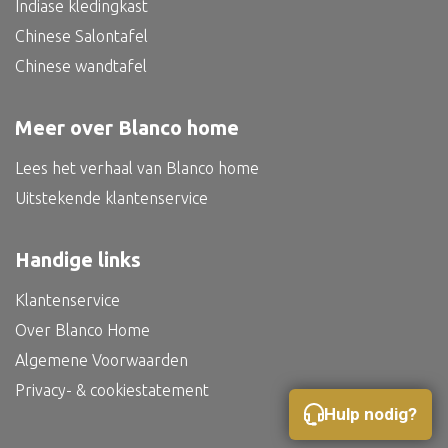
Indiase kledingkast
Bed
Chinese Salontafel
Chinese wandtafel
Meer over Blanco home
Alle oosterse meubels
Oosterse kast
Lees het verhaal van Blanco home
Uitstekende klantenservice
Oosterse tafel
Oosterse tv meubel
Handige links
Oosterse lampen
Klantenservice
Over Blanco Home
Algemene Voorwaarden
Privacy- & cookiestatement
Hulp nodig?