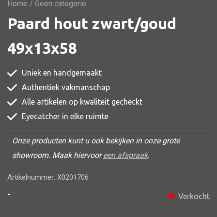
Vitrine
Home
/ Geen categorie
Paard hout zwart/goud
TV meubel
Rek
49x13x58
Comode
Uniek en handgemaakt
Authentiek vakmanschap
Alle artikelen op kwaliteit gecheckt
Alle stoelen
Eyecatcher in elke ruimte
Eetkamer stoel
Fautteuil
Onze producten kunt u ook bekijken in onze grote
showroom. Maak hiervoor
een afspraak
.
Barstoel
Kinderstoel
Artikelnummer: X0201706
Kruk
-
Verkocht
Stoel overig