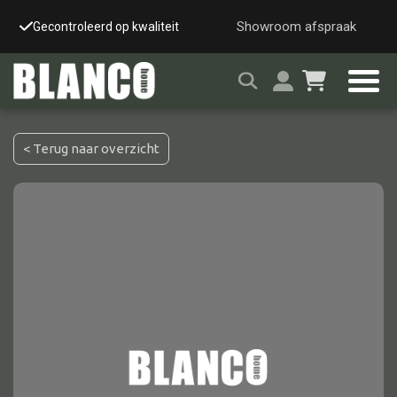
Showroom afspraak
Gecontroleerd op kwaliteit
Snelle & veilige leverin
< Terug naar overzicht
Alle tafels
Salontafel
Eettafel
Wandtafel
Bijzettafel
Bureau
Tafelblad