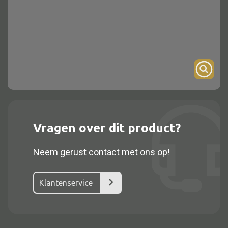
Onderstel
Bartafel
Console
Tafel overig
Alle kasten
Vragen over dit product?
Glaskast
Neem gerust contact met ons op!
Boekenkast
Dressoir
Klantenservice
Nachtkast
Kast overige