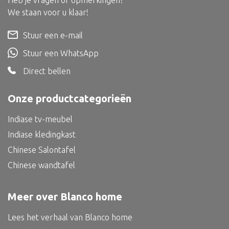
Heb je vragen of opmerkingen?
Dienblad
We staan voor u klaar!
Mand
Stuur een e-mail
Roomdevider
Stuur een WhatsApp
Deco overig
Direct bellen
Onze productcategorieën
Alle textiel
Indiase tv-meubel
Kussen
Indiase kledingkast
Tapijt
Chinese Salontafel
Chinese wandtafel
Kelim
Meer over Blanco home
Lees het verhaal van Blanco home
Alle bouwmateriaal