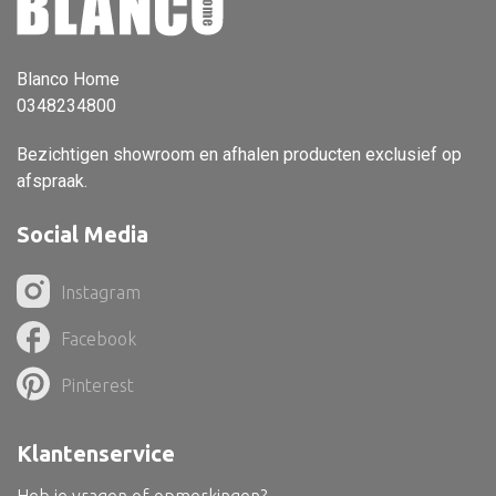
Vloerlamp
Wandlamp
Blanco Home
0348234800
Lampenkappen
Bezichtigen showroom en afhalen producten exclusief op
afspraak.
Social Media
Alle deco
Vaas
Instagram
Kandelaar
Facebook
Object
Pinterest
Pilaar
Pot
Klantenservice
Schaal