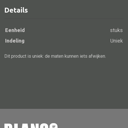
Details
Alle banken
Eenheid
stuks
Bank gestoffeerd
Indeling
Uniek
Bank hout
Bank IJzer
Dit product is uniek: de maten kunnen iets afwijken.
Chaise longues
Poef
Alle lampen
Hanglamp
Tafellamp