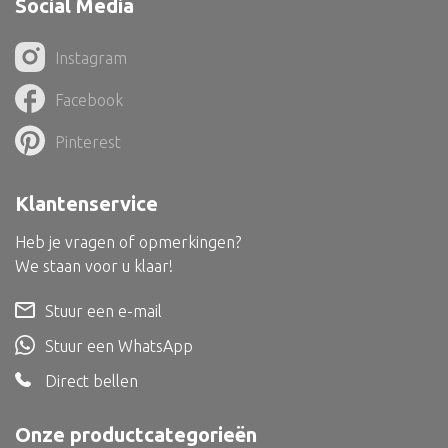
Social Media
Dienblad
Mand
Instagram
Roomdevider
Facebook
Deco overig
Pinterest
Klantenservice
Alle textiel
Heb je vragen of opmerkingen?
Kussen
We staan voor u klaar!
Tapijt
Stuur een e-mail
Kelim
Stuur een WhatsApp
Direct bellen
Onze productcategorieën
Alle bouwmateriaal