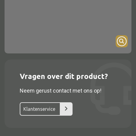
Onderstel
Bartafel
Console
Tafel overig
Alle kasten
Vragen over dit product?
Glaskast
Neem gerust contact met ons op!
Boekenkast
Dressoir
Klantenservice
Nachtkast
Kast overige