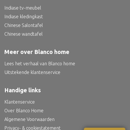
Bed
Indiase tv-meubel
Indiase kledingkast
Chinese Salontafel
Chinese wandtafel
Alle oosterse meubels
Oosterse kast
Meer over Blanco home
Oosterse tafel
Lees het verhaal van Blanco home
Oosterse tv meubel
Uitstekende klantenservice
Oosterse lampen
Handige links
Klantenservice
Over Blanco Home
Algemene Voorwaarden
Privacy- & cookiestatement