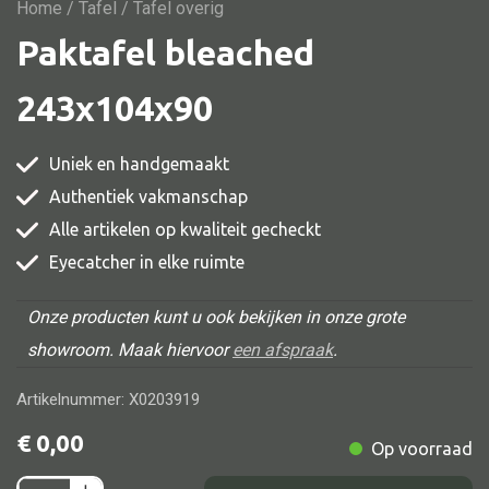
Vitrine
Home
/
Tafel
/ Tafel overig
Paktafel bleached
TV meubel
Rek
243x104x90
Comode
Uniek en handgemaakt
Authentiek vakmanschap
Alle artikelen op kwaliteit gecheckt
Alle stoelen
Eyecatcher in elke ruimte
Eetkamer stoel
Fautteuil
Onze producten kunt u ook bekijken in onze grote
showroom. Maak hiervoor
een afspraak
.
Barstoel
Kinderstoel
Artikelnummer: X0203919
Kruk
€
0,00
Op voorraad
Stoel overig