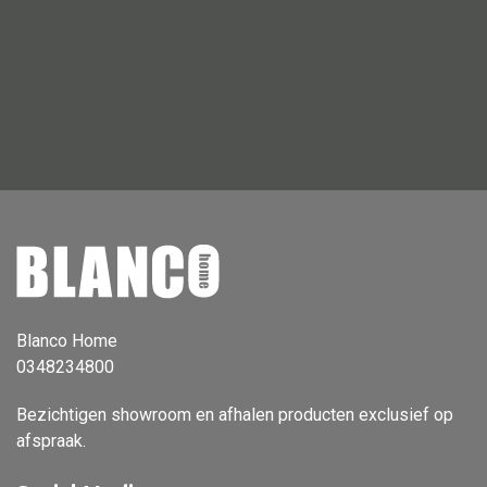
Vloerlamp
Wandlamp
Lampenkappen
Alle deco
Vaas
Kandelaar
Blanco Home
Object
0348234800
Pilaar
Bezichtigen showroom en afhalen producten exclusief op
Pot
afspraak.
Schaal