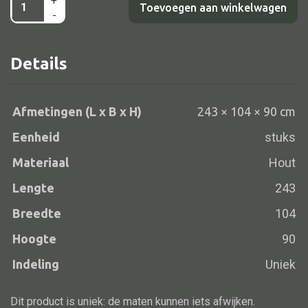
+
Paktafel
Toevoegen aan winkelwagen
-
bleached
243x104x90
Details
Alle banken
aantal
Bank gestoffeerd
Bank hout
Afmetingen (L x B x H)
243 × 104 × 90 cm
Bank IJzer
Eenheid
stuks
Chaise longues
Materiaal
Hout
Poef
Lengte
243
Breedte
104
Hoogte
90
Alle lampen
Indeling
Uniek
Hanglamp
Dit product is uniek: de maten kunnen iets afwijken.
Tafellamp