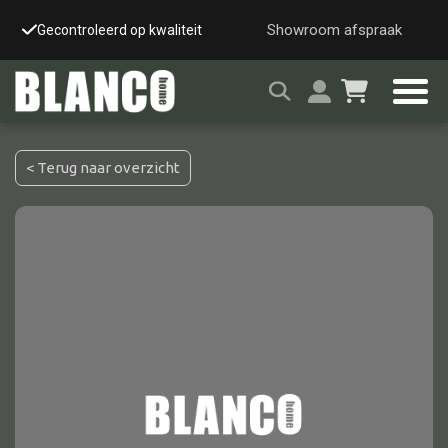
Showroom afspraak
Gecontroleerd op kwaliteit
Snelle & veilige leverin
< Terug naar overzicht
Alle tafels
Salontafel
Eettafel
Wandtafel
Bijzettafel
Bureau
Tafelblad