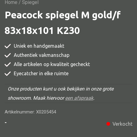
Vitrine
Home
/ Spiegel
Peacock spiegel M gold/f
TV meubel
Rek
83x18x101 K230
Comode
Uniek en handgemaakt
Authentiek vakmanschap
Alle artikelen op kwaliteit gecheckt
Alle stoelen
Eyecatcher in elke ruimte
Eetkamer stoel
Fautteuil
Onze producten kunt u ook bekijken in onze grote
showroom. Maak hiervoor
een afspraak
.
Barstoel
Kinderstoel
Artikelnummer: X0205454
Kruk
-
Verkocht
Stoel overig