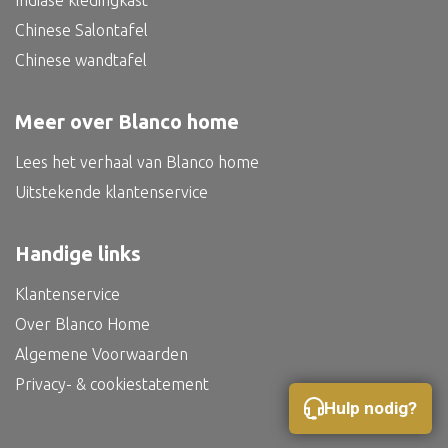
Indiase kledingkast
Bed
Chinese Salontafel
Chinese wandtafel
Meer over Blanco home
Alle oosterse meubels
Lees het verhaal van Blanco home
Oosterse kast
Uitstekende klantenservice
Oosterse tafel
Oosterse tv meubel
Handige links
Oosterse lampen
Klantenservice
Over Blanco Home
Algemene Voorwaarden
Privacy- & cookiestatement
Hulp nodig?