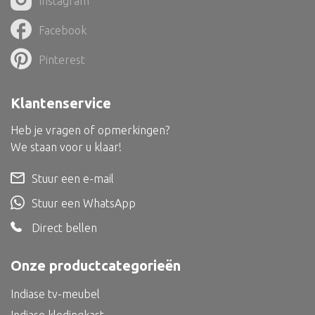
Instagram
Dienblad
Facebook
Mand
Roomdevider
Pinterest
Deco overig
Klantenservice
Heb je vragen of opmerkingen?
We staan voor u klaar!
Alle textiel
Stuur een e-mail
Kussen
Stuur een WhatsApp
Tapijt
Direct bellen
Kelim
Onze productcategorieën
Indiase tv-meubel
Alle bouwmateriaal