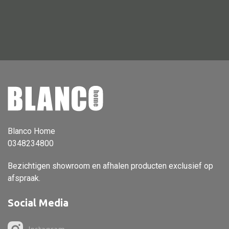
Vloerlamp
Wandlamp
Lampenkappen
Alle deco
Vaas
Blanco Home
0348234800
Kandelaar
Object
Bezichtigen showroom en afhalen producten exclusief op
afspraak.
Pilaar
Pot
Social Media
Schaal