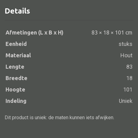
Details
Alle banken
Afmetingen (L x B x H)
83 × 18 × 101 cm
Bank gestoffeerd
Eenheid
stuks
Bank hout
Materiaal
Hout
Bank IJzer
Lengte
83
Chaise longues
Breedte
18
Poef
Hoogte
101
Indeling
Uniek
Alle lampen
Dit product is uniek: de maten kunnen iets afwijken.
Hanglamp
Tafellamp