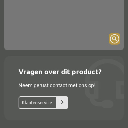
Onderstel
Bartafel
Console
Tafel overig
Alle kasten
Vragen over dit product?
Glaskast
Neem gerust contact met ons op!
Boekenkast
Dressoir
Klantenservice
Nachtkast
Kast overige