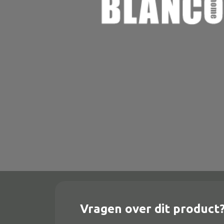
Onderstel
Bartafel
Console
Tafel overig
Alle banken
Bank gestoffeerd
Bank hout
Bank IJzer
Chaise longues
Vragen over dit product
Poef