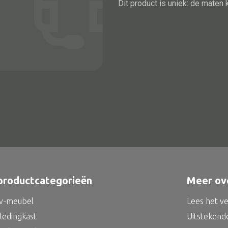
Dit product is uniek: de maten 
Alle bouwmateriaal
Bed
productcategorieën
Meer ov
tv-meubel
Lees het v
kledingkast
Uitstekend