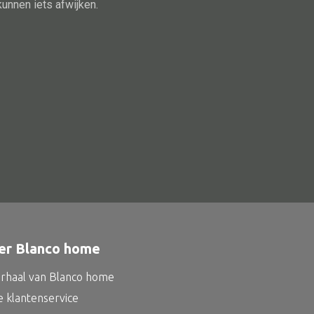
Schaal
kunnen iets afwijken.
Dienblad
Mand
Roomdevider
Deco overig
Alle oosterse meubels
Oosterse kast
Oosterse tafel
er Blanco home
Oosterse tv meubel
Oosterse lampen
erhaal van Blanco home
e klantenservice