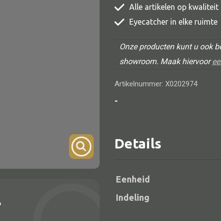
Alle artikelen op kwalitei
TV meubel
Eyecatcher in elke ruimte
Rek
Onze producten kunt u ook be
Comode
showroom. Maak hiervoor
ee
Artikelnummer: X0202974
-
Alle lampen
Hanglamp
Details
Tafellamp
Vloerlamp
Eenheid
Wandlamp
Indeling
?
Lampenkappen