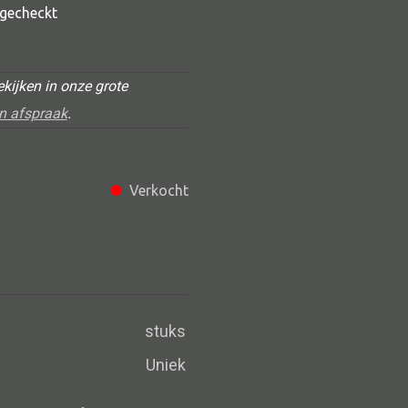
t gecheckt
kijken in onze grote
n afspraak
.
Verkocht
Alle deco
Vaas
Kandelaar
Object
stuks
Pilaar
Uniek
Pot