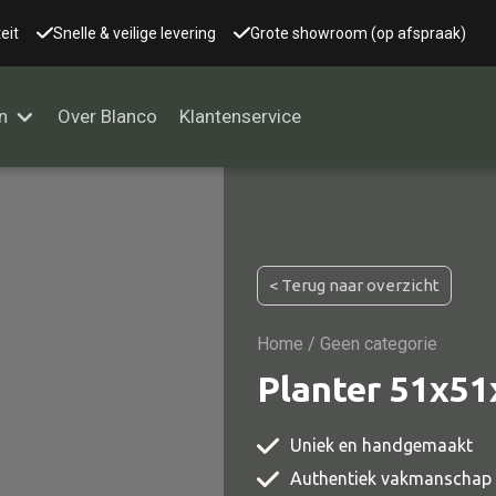
eit
Snelle & veilige levering
Grote showroom (op afspraak)
n
Over Blanco
Klantenservice
Alle kasten
< Terug naar overzicht
Glaskast
Boekenkast
Home
/ Geen categorie
Dressoir
Planter 51x51
Nachtkast
Uniek en handgemaakt
Kast overige
Authentiek vakmanschap
Vitrine