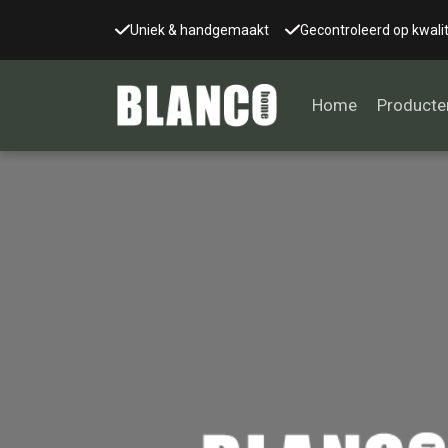
Uniek & handgemaakt
Gecontroleerd op kwalit
Home
Producte
Alle tafels
Salontafel
Eettafel
Wandtafel
Bijzettafel
Bureau
Tafelblad