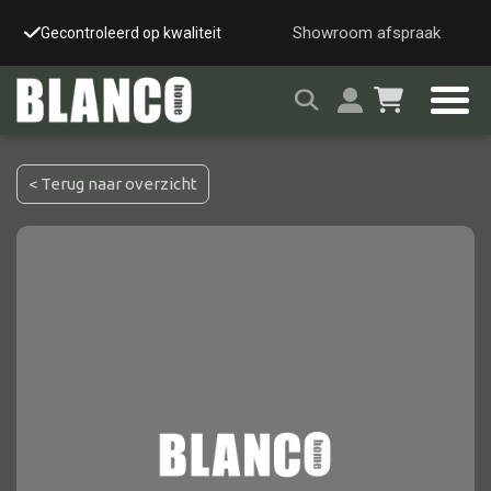
Showroom afspraak
Gecontroleerd op kwaliteit
Snelle & veilige leverin
< Terug naar overzicht
Alle tafels
Salontafel
Eettafel
Wandtafel
Bijzettafel
Bureau
Tafelblad