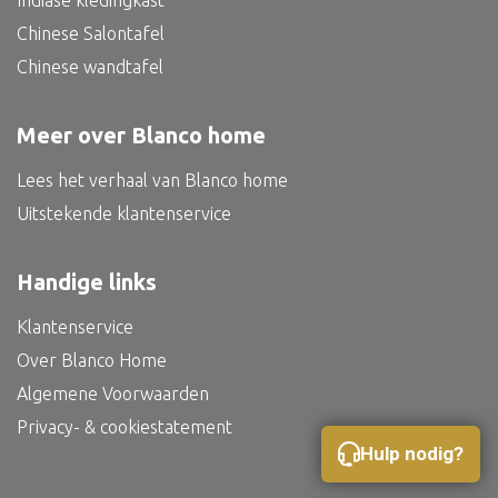
Indiase kledingkast
Bed
Chinese Salontafel
Chinese wandtafel
Meer over Blanco home
Alle oosterse meubels
Lees het verhaal van Blanco home
Oosterse kast
Uitstekende klantenservice
Oosterse tafel
Oosterse tv meubel
Handige links
Oosterse lampen
Klantenservice
Over Blanco Home
Algemene Voorwaarden
Privacy- & cookiestatement
Hulp nodig?