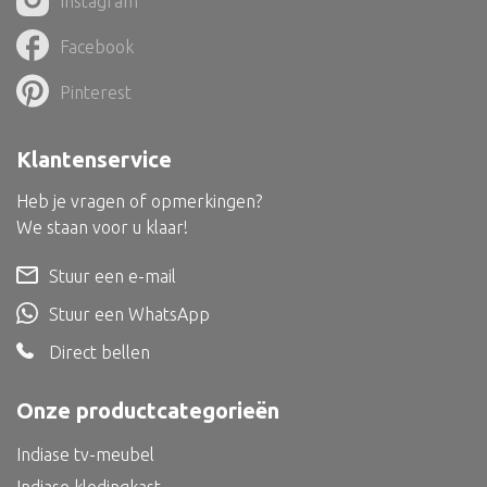
Instagram
Dienblad
Facebook
Mand
Roomdevider
Pinterest
Deco overig
Klantenservice
Heb je vragen of opmerkingen?
We staan voor u klaar!
Alle textiel
Stuur een e-mail
Kussen
Stuur een WhatsApp
Tapijt
Direct bellen
Kelim
Onze productcategorieën
Indiase tv-meubel
Alle bouwmateriaal