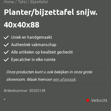
Vitrine
Home
/
Tafel
/ Bijzettafel
Planter/bijzettafel snijw.
TV meubel
Rek
40x40x88
Comode
Uniek en handgemaakt
Authentiek vakmanschap
Alle artikelen op kwaliteit gecheckt
Alle stoelen
Eyecatcher in elke ruimte
Eetkamer stoel
Fautteuil
Onze producten kunt u ook bekijken in onze grote
showroom. Maak hiervoor
een afspraak
.
Barstoel
Kinderstoel
Artikelnummer: X0202149
Kruk
-
Verkocht
Stoel overig