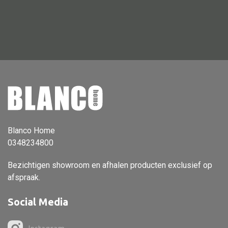
Vloerlamp
Wandlamp
Lampenkappen
Alle deco
Vaas
Blanco Home
0348234800
Kandelaar
Object
Bezichtigen showroom en afhalen producten exclusief op
afspraak.
Pilaar
Pot
Social Media
Schaal