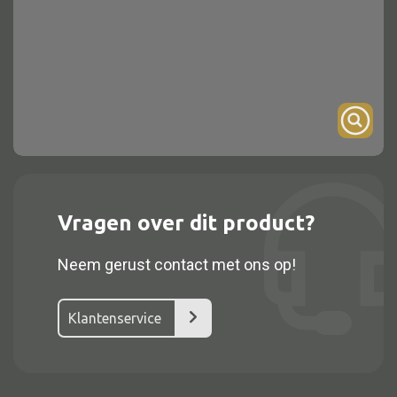
Onderstel
Bartafel
Console
Tafel overig
Alle kasten
Vragen over dit product?
Glaskast
Neem gerust contact met ons op!
Boekenkast
Dressoir
Klantenservice
Nachtkast
Kast overige