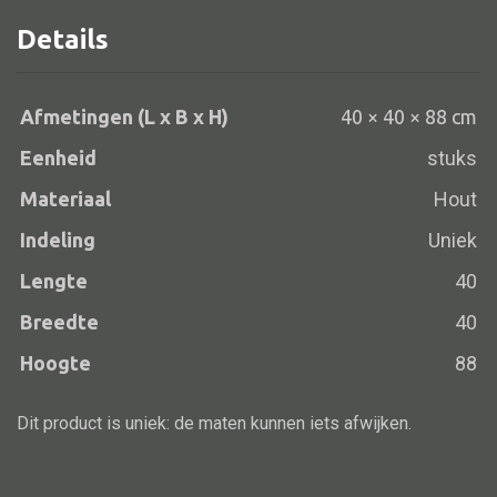
Details
Alle banken
Afmetingen (L x B x H)
40 × 40 × 88 cm
Bank gestoffeerd
Eenheid
stuks
Bank hout
Materiaal
Hout
Bank IJzer
Indeling
Uniek
Chaise longues
Lengte
40
Poef
Breedte
40
Hoogte
88
Alle lampen
Dit product is uniek: de maten kunnen iets afwijken.
Hanglamp
Tafellamp