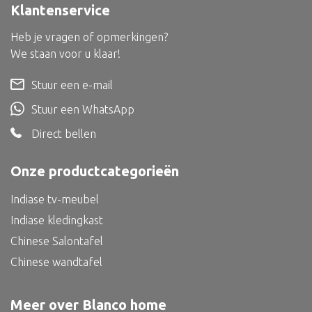
Klantenservice
Bed
Heb je vragen of opmerkingen?
We staan voor u klaar!
Stuur een e-mail
Alle oosterse meubels
Stuur een WhatsApp
Oosterse kast
Direct bellen
Oosterse tafel
Oosterse tv meubel
Onze productcategorieën
Oosterse lampen
Indiase tv-meubel
Indiase kledingkast
Chinese Salontafel
Chinese wandtafel
Meer over Blanco home