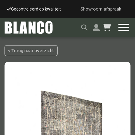
Showroom afspraak
Gecontroleerd op kwaliteit
Snelle & veilige leverin
< Terug naar overzicht
Alle tafels
Salontafel
Eettafel
Wandtafel
Bijzettafel
Bureau
Tafelblad