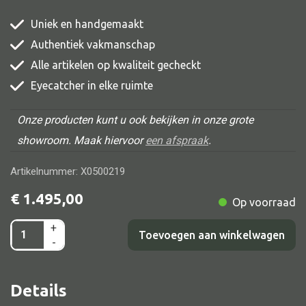
Uniek en handgemaakt
Authentiek vakmanschap
Alle banken
Alle artikelen op kwaliteit gecheckt
Eyecatcher in elke ruimte
Bank gestoffeerd
Bank hout
Onze producten kunt u ook bekijken in onze grote
Bank IJzer
showroom. Maak hiervoor
een afspraak
.
Chaise longues
Artikelnummer: X0500219
Poef
€
1.495,00
Op voorraad
+
Pompom
Toevoegen aan winkelwagen
-
carpet
Alle lampen
grijs/bloesem
Hanglamp
Details
301x193
Tafellamp