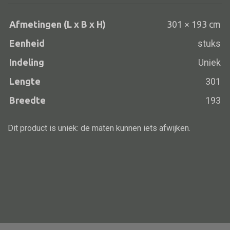
aantal
Vloerlamp
Afmetingen (L x B x H)
301 × 193 cm
Wandlamp
Eenheid
stuks
Lampenkappen
Indeling
Uniek
Lengte
301
Breedte
193
Alle deco
Vaas
Dit product is uniek: de maten kunnen iets afwijken.
Kandelaar
Object
Pilaar
Pot
Schaal