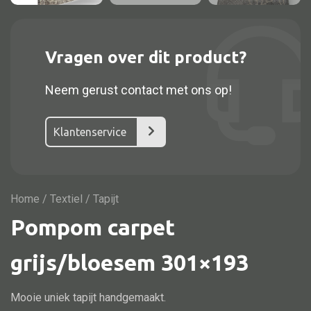
Vitrine
TV meubel
Rek
Vragen over dit product?
Comode
Neem gerust contact met ons op!
Klantenservice
Alle stoelen
Eetkamer stoel
Home
/
Textiel
/ Tapijt
Fautteuil
Pompom carpet
Barstoel
Kinderstoel
grijs/bloesem 301×193
Kruk
Mooie uniek tapijt handgemaakt.
Stoel overig