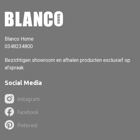
Dienblad
Mand
Roomdevider
Deco overig
Blanco Home
0348234800
Bezichtigen showroom en afhalen producten exclusief op
afspraak.
Alle textiel
Kussen
Social Media
Tapijt
Instagram
Kelim
Facebook
Pinterest
Alle bouwmateriaal