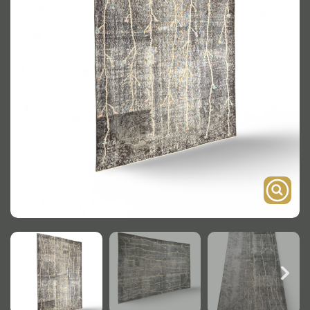
Onderstel
Bartafel
Console
Tafel overig
Alle kasten
Glaskast
Boekenkast
Dressoir
Nachtkast
Kast overige