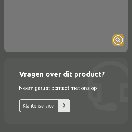
Onderstel
Bartafel
Console
Tafel overig
Alle kasten
Vragen over dit product?
Glaskast
Neem gerust contact met ons op!
Boekenkast
Dressoir
Klantenservice
Nachtkast
Kast overige