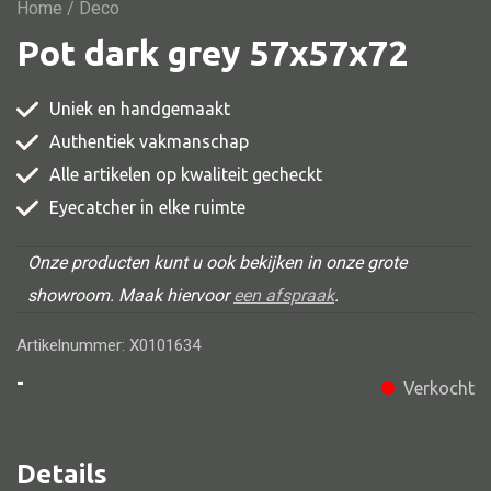
Vitrine
Home
/ Deco
Pot dark grey 57x57x72
TV meubel
Rek
Uniek en handgemaakt
Comode
Authentiek vakmanschap
Alle artikelen op kwaliteit gecheckt
Eyecatcher in elke ruimte
Alle stoelen
Onze producten kunt u ook bekijken in onze grote
Eetkamer stoel
showroom. Maak hiervoor
een afspraak
.
Fautteuil
Artikelnummer: X0101634
Barstoel
-
Verkocht
Kinderstoel
Kruk
Details
Stoel overig