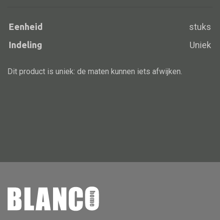
Eenheid
stuks
Indeling
Uniek
Alle banken
Bank gestoffeerd
Dit product is uniek: de maten kunnen iets afwijken.
Bank hout
Bank IJzer
Chaise longues
Poef
Alle lampen
Hanglamp
Tafellamp