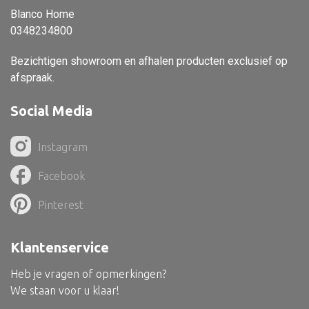
Blanco Home
Vloerlamp
0348234800
Wandlamp
Bezichtigen showroom en afhalen producten exclusief op
Lampenkappen
afspraak.
Social Media
Alle deco
Instagram
Vaas
Facebook
Kandelaar
Pinterest
Object
Pilaar
Klantenservice
Pot
Heb je vragen of opmerkingen?
Schaal
We staan voor u klaar!