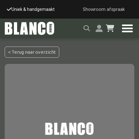
Showroom afspraak
Uniek & handgemaakt
Gecontroleerd op kwali
< Terug naar overzicht
Alle tafels
Salontafel
Eettafel
Wandtafel
Bijzettafel
Bureau
Tafelblad