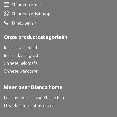
Dienblad
Stuur een e-mail
Mand
Stuur een WhatsApp
Roomdevider
Direct bellen
Deco overig
Onze productcategorieën
Indiase tv-meubel
Indiase kledingkast
Alle textiel
Chinese Salontafel
Kussen
Chinese wandtafel
Tapijt
Kelim
Meer over Blanco home
Lees het verhaal van Blanco home
Uitstekende klantenservice
Alle bouwmateriaal