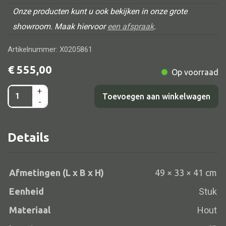
Onze producten kunt u ook bekijken in onze grote
showroom. Maak hiervoor
een afspraak
.
Alle banken
Artikelnummer: X0205861
Bank gestoffeerd
€
555,00
Op voorraad
Bank hout
+
Rood
Toevoegen aan winkelwagen
Bank IJzer
-
glaskastje
Chaise longues
2dr
Poef
Details
87x38x97
aantal
Afmetingen (L x B x H)
49 × 33 × 41 cm
Alle lampen
Eenheid
Stuk
Hanglamp
Materiaal
Hout
Tafellamp