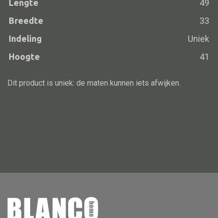
Lengte
49
Vloerlamp
Breedte
33
Wandlamp
Indeling
Uniek
Lampenkappen
Hoogte
41
Dit product is uniek: de maten kunnen iets afwijken.
Alle deco
Vaas
Kandelaar
Object
Pilaar
Pot
Schaal