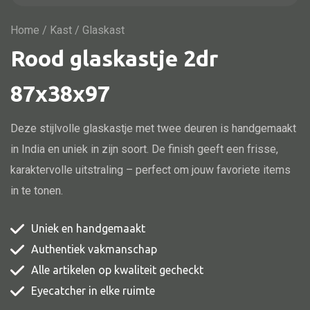
Vitrine
TV meubel
Home
/
Kast
/ Glaskast
Rood glaskastje 2dr
Rek
Comode
87x38x97
Deze stijlvolle glaskastje met twee deuren is handgemaakt
in India en uniek in zijn soort. De finish geeft een frisse,
Alle stoelen
karaktervolle uitstraling – perfect om jouw favoriete items
Eetkamer stoel
in te tonen.
Fautteuil
Barstoel
Uniek en handgemaakt
Kinderstoel
Authentiek vakmanschap
Alle artikelen op kwaliteit gecheckt
Kruk
Eyecatcher in elke ruimte
Stoel overig