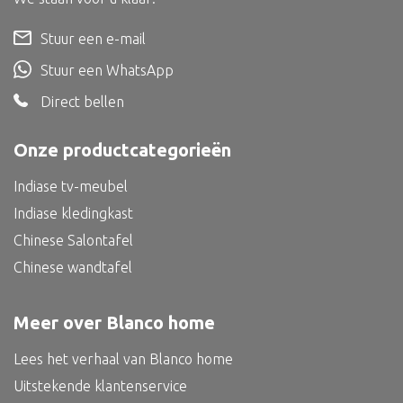
Bed
Stuur een e-mail
Stuur een WhatsApp
Direct bellen
Alle oosterse meubels
Onze productcategorieën
Oosterse kast
Oosterse tafel
Indiase tv-meubel
Oosterse tv meubel
Indiase kledingkast
Chinese Salontafel
Oosterse lampen
Chinese wandtafel
Meer over Blanco home
Lees het verhaal van Blanco home
Uitstekende klantenservice