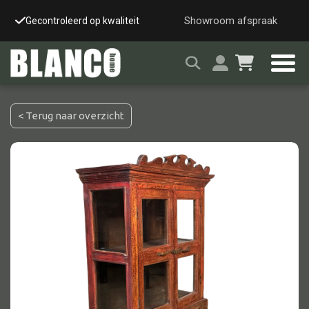
Showroom afspraak
Gecontroleerd op kwaliteit
Snelle & veilige leverin
< Terug naar overzicht
Alle tafels
Salontafel
Eettafel
Wandtafel
Bijzettafel
Bureau
Tafelblad