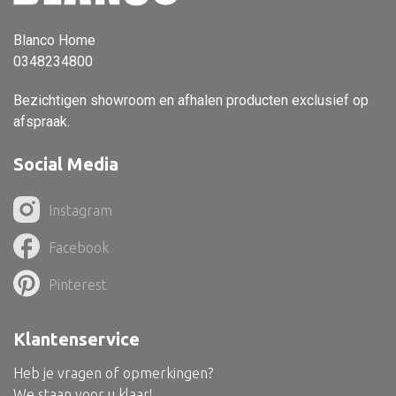
Dienblad
Mand
Blanco Home
0348234800
Roomdevider
Deco overig
Bezichtigen showroom en afhalen producten exclusief op
afspraak.
Social Media
Alle textiel
Instagram
Kussen
Facebook
Tapijt
Pinterest
Kelim
Klantenservice
Heb je vragen of opmerkingen?
Alle bouwmateriaal
We staan voor u klaar!