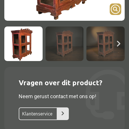
Onderstel
Bartafel
Console
Tafel overig
Alle kasten
Glaskast
Vragen over dit product?
Boekenkast
Neem gerust contact met ons op!
Dressoir
Nachtkast
Klantenservice
Kast overige