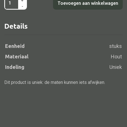
+
Salontafel
Toevoegen aan winkelwagen
-
hout
roze/blauw
Details
Alle banken
137x81x55
aantal
Bank gestoffeerd
Bank hout
Eenheid
stuks
Bank IJzer
Materiaal
Hout
Chaise longues
Indeling
Uniek
Poef
Dit product is uniek: de maten kunnen iets afwijken.
Alle lampen
Hanglamp
Tafellamp