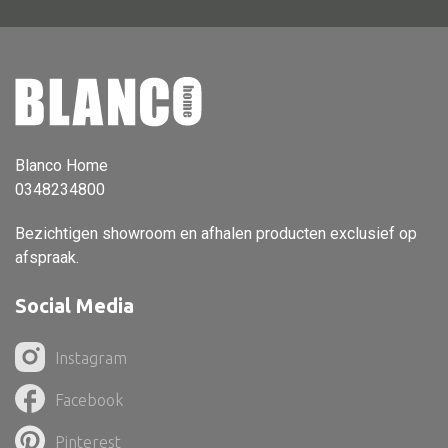
Vloerlamp
Wandlamp
Lampenkappen
Blanco Home
0348234800
Alle deco
Bezichtigen showroom en afhalen producten exclusief op
Vaas
afspraak.
Kandelaar
Social Media
Object
Pilaar
Instagram
Pot
Facebook
Schaal
Pinterest