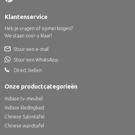
Dienblad
Mand
Klantenservice
Roomdevider
Heb je vragen of opmerkingen?
Deco overig
We staan voor u klaar!
Stuur een e-mail
Stuur een WhatsApp
Alle textiel
Direct bellen
Kussen
Onze productcategorieën
Tapijt
Kelim
Indiase tv-meubel
Indiase kledingkast
Chinese Salontafel
Chinese wandtafel
Alle bouwmateriaal