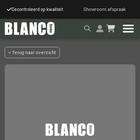
Showroom afspraak
Gecontroleerd op kwaliteit
Snelle & veilige leverin
< Terug naar overzicht
Alle tafels
Salontafel
Eettafel
Wandtafel
Bijzettafel
Bureau
Tafelblad