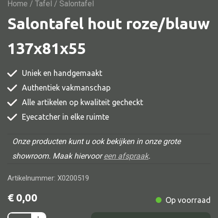
Vitrine
Home
/
Tafel
/ Salontafel
Salontafel hout roze/blauw
TV meubel
Rek
137x81x55
Comode
Uniek en handgemaakt
Authentiek vakmanschap
Alle artikelen op kwaliteit gecheckt
Alle stoelen
Eyecatcher in elke ruimte
Eetkamer stoel
Fautteuil
Onze producten kunt u ook bekijken in onze grote
showroom. Maak hiervoor
een afspraak
.
Barstoel
Kinderstoel
Artikelnummer: X0200519
Kruk
€
0,00
Op voorraad
Stoel overig