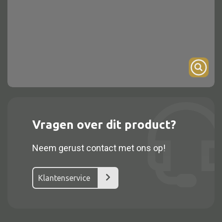
Onderstel
Bartafel
Console
Tafel overig
Alle kasten
Vragen over dit product?
Glaskast
Neem gerust contact met ons op!
Boekenkast
Dressoir
Klantenservice
Nachtkast
Kast overige