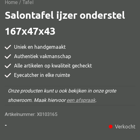
Vitrine
Home
/ Tafel
Salontafel ijzer onderstel
TV meubel
Rek
167x47x43
Comode
Uniek en handgemaakt
Authentiek vakmanschap
Alle artikelen op kwaliteit gecheckt
Alle stoelen
Eyecatcher in elke ruimte
Eetkamer stoel
Fautteuil
Onze producten kunt u ook bekijken in onze grote
showroom. Maak hiervoor
een afspraak
.
Barstoel
Kinderstoel
Artikelnummer: X0103165
Kruk
-
Verkocht
Stoel overig