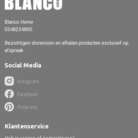
Vloerlamp
Wandlamp
Blanco Home
0348234800
Lampenkappen
Bezichtigen showroom en afhalen producten exclusief op
afspraak.
Social Media
Alle deco
Vaas
Instagram
Kandelaar
Facebook
Object
Pinterest
Pilaar
Pot
Klantenservice
Schaal