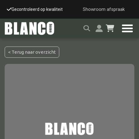
Showroom afspraak
Gecontroleerd op kwaliteit
Snelle & veilige leverin
< Terug naar overzicht
Alle tafels
Salontafel
Eettafel
Wandtafel
Bijzettafel
Bureau
Tafelblad