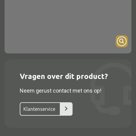
Onderstel
Bartafel
Console
Tafel overig
Alle kasten
Vragen over dit product?
Glaskast
Neem gerust contact met ons op!
Boekenkast
Dressoir
Klantenservice
Nachtkast
Kast overige