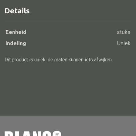
Details
Alle banken
Eenheid
stuks
Bank gestoffeerd
Indeling
Uniek
Bank hout
Bank IJzer
Dit product is uniek: de maten kunnen iets afwijken.
Chaise longues
Poef
Alle lampen
Hanglamp
Tafellamp