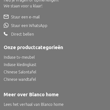
Heb je vragen of opmerkingen?
Dienblad
We staan voor u klaar!
Mand
Stuur een e-mail
Roomdevider
Stuur een WhatsApp
Deco overig
Direct bellen
Onze productcategorieën
Alle textiel
Indiase tv-meubel
Kussen
Indiase kledingkast
Tapijt
Chinese Salontafel
Chinese wandtafel
Kelim
Meer over Blanco home
Lees het verhaal van Blanco home
Alle bouwmateriaal