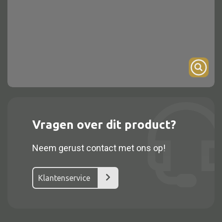
Onderstel
Bartafel
Console
Tafel overig
Alle kasten
Vragen over dit product?
Glaskast
Neem gerust contact met ons op!
Boekenkast
Dressoir
Klantenservice
Nachtkast
Kast overige