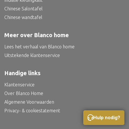
Indiase kledingkast
Bed
Chinese Salontafel
Chinese wandtafel
Meer over Blanco home
Alle oosterse meubels
Lees het verhaal van Blanco home
Oosterse kast
Uitstekende klantenservice
Oosterse tafel
Oosterse tv meubel
Handige links
Oosterse lampen
Klantenservice
Over Blanco Home
Algemene Voorwaarden
Privacy- & cookiestatement
Hulp nodig?