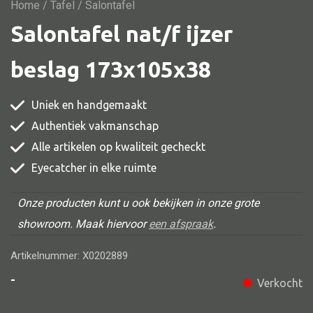
Vitrine
Home
/
Tafel
/ Salontafel
Salontafel nat/f ijzer
TV meubel
Rek
beslag 173x105x38
Comode
Uniek en handgemaakt
Authentiek vakmanschap
Alle artikelen op kwaliteit gecheckt
Alle stoelen
Eyecatcher in elke ruimte
Eetkamer stoel
Fautteuil
Onze producten kunt u ook bekijken in onze grote
showroom. Maak hiervoor
een afspraak
.
Barstoel
Kinderstoel
Artikelnummer: X0202889
Kruk
-
Verkocht
Stoel overig