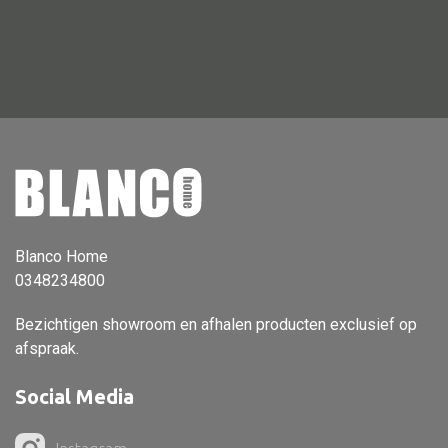
Vloerlamp
Wandlamp
Lampenkappen
Alle deco
Vaas
Blanco Home
0348234800
Kandelaar
Object
Bezichtigen showroom en afhalen producten exclusief op
afspraak.
Pilaar
Pot
Social Media
Schaal