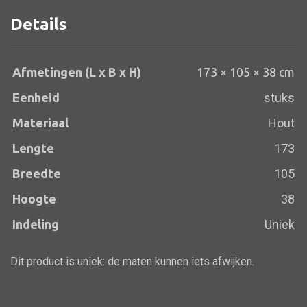
Details
Alle banken
Afmetingen (L x B x H)
173 × 105 × 38 cm
Bank gestoffeerd
Eenheid
stuks
Bank hout
Materiaal
Hout
Bank IJzer
Lengte
173
Chaise longues
Breedte
105
Poef
Hoogte
38
Indeling
Uniek
Alle lampen
Dit product is uniek: de maten kunnen iets afwijken.
Hanglamp
Tafellamp