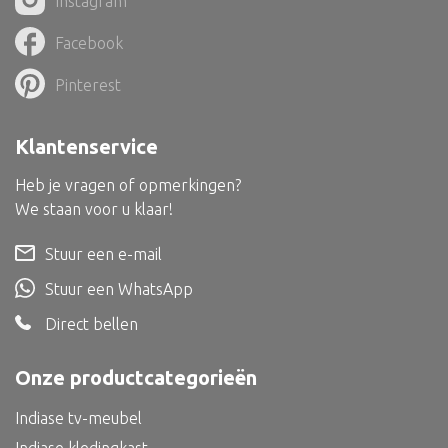
Instagram
Dienblad
Facebook
Mand
Roomdevider
Pinterest
Deco overig
Klantenservice
Heb je vragen of opmerkingen?
We staan voor u klaar!
Alle textiel
Stuur een e-mail
Kussen
Stuur een WhatsApp
Tapijt
Direct bellen
Kelim
Onze productcategorieën
Indiase tv-meubel
Alle bouwmateriaal