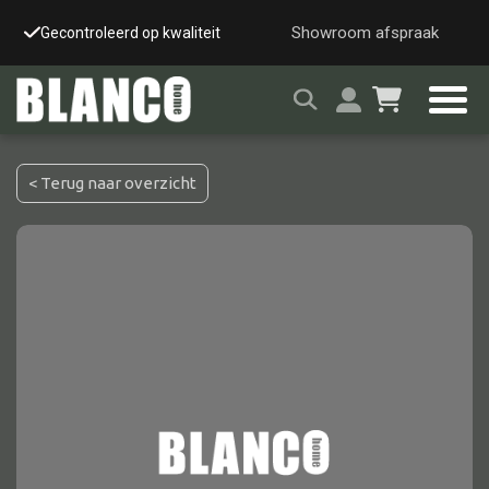
Showroom afspraak
Gecontroleerd op kwaliteit
Snelle & veilige leverin
< Terug naar overzicht
Alle tafels
Salontafel
Eettafel
Wandtafel
Bijzettafel
Bureau
Tafelblad