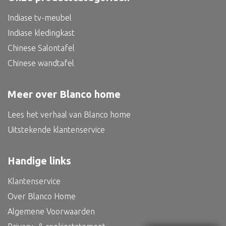
Bed
Indiase tv-meubel
Indiase kledingkast
Chinese Salontafel
Chinese wandtafel
Alle oosterse meubels
Oosterse kast
Meer over Blanco home
Oosterse tafel
Lees het verhaal van Blanco home
Oosterse tv meubel
Uitstekende klantenservice
Oosterse lampen
Handige links
Klantenservice
Over Blanco Home
Algemene Voorwaarden