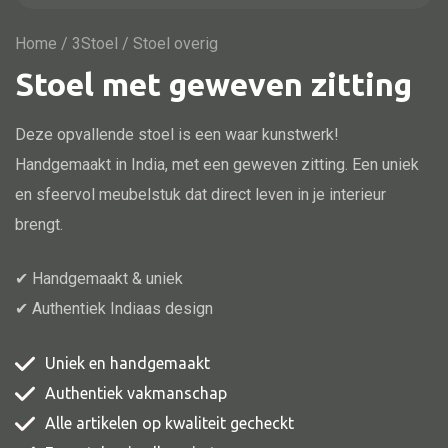
Vitrine
TV meubel
Home
/
3Stoel
/ Stoel overig
Stoel met geweven zitting
Rek
Comode
Deze opvallende stoel is een waar kunstwerk!
Handgemaakt in India, met een geweven zitting. Een uniek
en sfeervol meubelstuk dat direct leven in je interieur
Alle stoelen
brengt.
Eetkamer stoel
✔ Handgemaakt & uniek
Fautteuil
✔ Authentiek Indiaas design
Barstoel
Kinderstoel
Uniek en handgemaakt
Authentiek vakmanschap
Kruk
Alle artikelen op kwaliteit gecheckt
Stoel overig