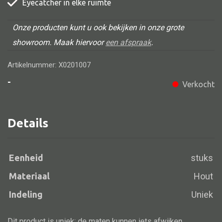
Eyecatcher in elke ruimte
Onze producten kunt u ook bekijken in onze grote
showroom. Maak hiervoor
een afspraak
.
Alle banken
Bank gestoffeerd
Artikelnummer: X0201007
Bank hout
-
Verkocht
Bank IJzer
Chaise longues
Details
Poef
Eenheid
stuks
Materiaal
Hout
Alle lampen
Indeling
Uniek
Hanglamp
Tafellamp
Dit product is uniek: de maten kunnen iets afwijken.