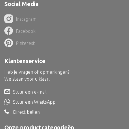
Dienblad
Social Media
Mand
Instagram
Roomdevider
Facebook
Deco overig
Pinterest
Klantenservice
Alle textiel
Heb je vragen of opmerkingen?
Kussen
We staan voor u klaar!
Tapijt
Stuur een e-mail
Kelim
Stuur een WhatsApp
Direct bellen
Alle bouwmateriaal
Onze productcategorieën