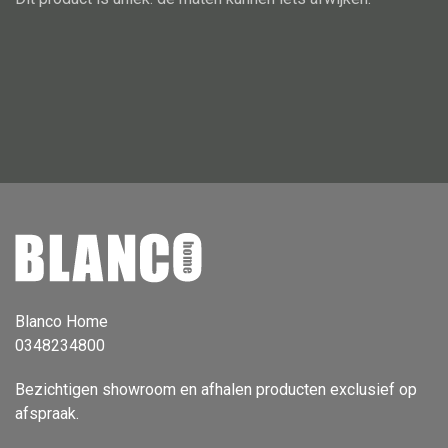
Vloerlamp
Wandlamp
Lampenkappen
Alle deco
Vaas
Kandelaar
Object
Blanco Home
0348234800
Pilaar
Pot
Bezichtigen showroom en afhalen producten exclusief op
afspraak.
Schaal