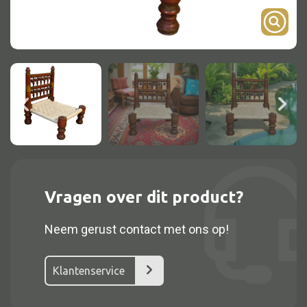
Onderstel
Bartafel
Console
Tafel overig
Alle kasten
Glaskast
Vragen over dit product?
Boekenkast
Neem gerust contact met ons op!
Dressoir
Nachtkast
Klantenservice
Kast overige