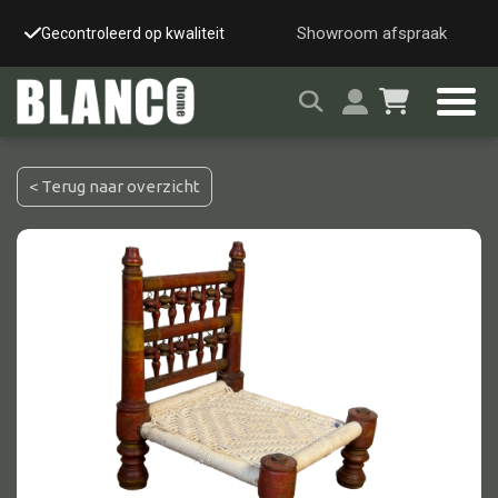
Showroom afspraak
Gecontroleerd op kwaliteit
Snelle & veilige leverin
< Terug naar overzicht
Alle tafels
Salontafel
Eettafel
Wandtafel
Bijzettafel
Bureau
Tafelblad