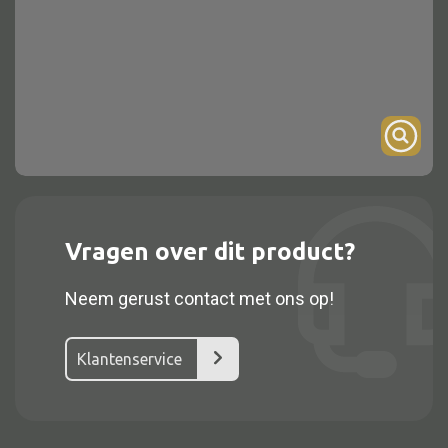
Onderstel
Bartafel
Console
Tafel overig
Alle kasten
Vragen over dit product?
Glaskast
Neem gerust contact met ons op!
Boekenkast
Dressoir
Klantenservice
Nachtkast
Kast overige