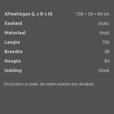
Afmetingen (L x B x H)
106 × 58 × 84 cm
Eenheid
stuks
Alle banken
Bank gestoffeerd
Materiaal
Hout
Bank hout
Lengte
106
Bank IJzer
Breedte
58
Chaise longues
Hoogte
84
Poef
Indeling
Uniek
Dit product is uniek: de maten kunnen iets afwijken.
Alle lampen
Hanglamp
Tafellamp