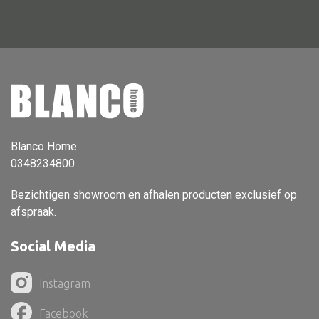
Vloerlamp
Wandlamp
Lampenkappen
Blanco Home
Alle deco
0348234800
Vaas
Bezichtigen showroom en afhalen producten exclusief op
Kandelaar
afspraak.
Object
Social Media
Pilaar
Pot
Instagram
Schaal
Facebook