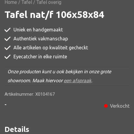
Vitrine
Home
/
Tafel
/ Tafel overig
Tafel nat/f 106x58x84
TV meubel
Rek
Uniek en handgemaakt
Comode
Authentiek vakmanschap
Alle artikelen op kwaliteit gecheckt
Eyecatcher in elke ruimte
Alle stoelen
Onze producten kunt u ook bekijken in onze grote
Eetkamer stoel
showroom. Maak hiervoor
een afspraak
.
Fautteuil
Artikelnummer: X0104167
Barstoel
-
Verkocht
Kinderstoel
Kruk
Details
Stoel overig