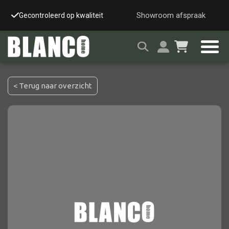
Showroom afspraak
Gecontroleerd op kwaliteit
Snelle & veilige leverin
< Terug naar overzicht
Alle tafels
Salontafel
Eettafel
Wandtafel
Bijzettafel
Bureau
Tafelblad