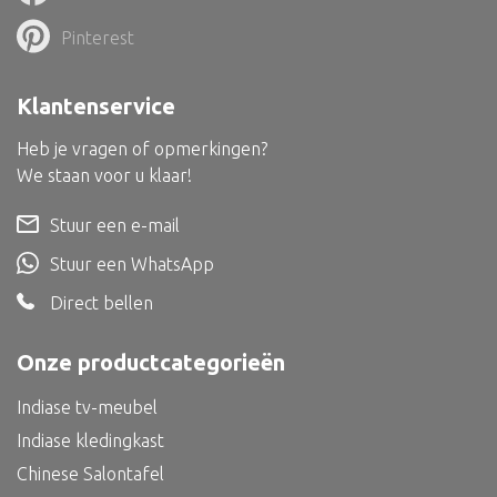
Dienblad
Pinterest
Mand
Roomdevider
Klantenservice
Deco overig
Heb je vragen of opmerkingen?
We staan voor u klaar!
Stuur een e-mail
Alle textiel
Stuur een WhatsApp
Kussen
Direct bellen
Tapijt
Onze productcategorieën
Kelim
Indiase tv-meubel
Indiase kledingkast
Chinese Salontafel
Alle bouwmateriaal