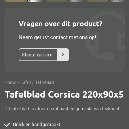
Vitrine
TV meubel
Rek
Vragen over dit product?
Comode
Neem gerust contact met ons op!
Klantenservice
Alle stoelen
Eetkamer stoel
Home
/
Tafel
/ Tafelblad
Fautteuil
Tafelblad Corsica 220x90x5
Barstoel
Kinderstoel
Dit tafelblad is stoer en robuust en gemaakt van teakhout.
Kruk
Stoel overig
Uniek en handgemaakt