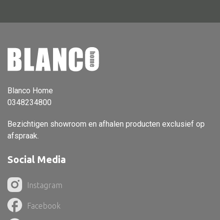
Dienblad
Mand
Roomdevider
Deco overig
Blanco Home
0348234800
Alle textiel
Bezichtigen showroom en afhalen producten exclusief op
Kussen
afspraak.
Tapijt
Social Media
Kelim
Instagram
Facebook
Alle bouwmateriaal