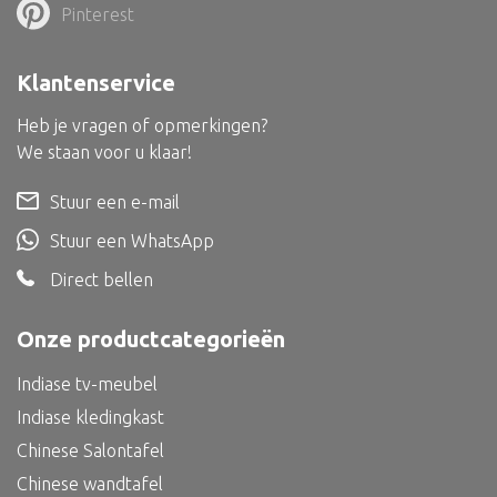
Pinterest
Bed
Klantenservice
Heb je vragen of opmerkingen?
Alle oosterse meubels
We staan voor u klaar!
Oosterse kast
Stuur een e-mail
Oosterse tafel
Stuur een WhatsApp
Oosterse tv meubel
Direct bellen
Oosterse lampen
Onze productcategorieën
Indiase tv-meubel
Indiase kledingkast
Chinese Salontafel
Chinese wandtafel