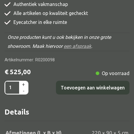
Authentiek vakmanschap
Alle artikelen op kwaliteit gecheckt
Eyecatcher in elke ruimte
Alle banken
Onze producten kunt u ook bekijken in onze grote
Bank gestoffeerd
showroom. Maak hiervoor
een afspraak
.
Bank hout
Bank IJzer
Artikelnummer: R0200098
Chaise longues
€
525,00
Op voorraad
Poef
+
Tafelblad
Toevoegen aan winkelwagen
-
Corsica
220x90x5
Details
Alle lampen
aantal
Hanglamp
Afmetingen (L x B x H)
220 × 90 × 5 cm
Tafellamp