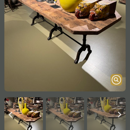
Onderstel
Bartafel
Console
Tafel overig
Alle kasten
Glaskast
Boekenkast
Dressoir
Nachtkast
Kast overige