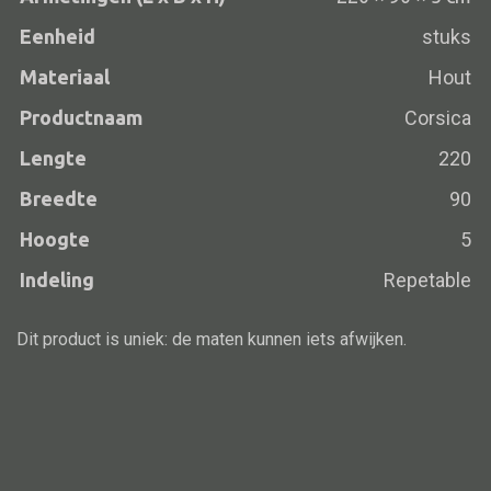
Vloerlamp
Eenheid
stuks
Wandlamp
Materiaal
Hout
Lampenkappen
Productnaam
Corsica
Lengte
220
Breedte
90
Alle deco
Hoogte
5
Vaas
Indeling
Repetable
Kandelaar
Dit product is uniek: de maten kunnen iets afwijken.
Object
Pilaar
Pot
Schaal