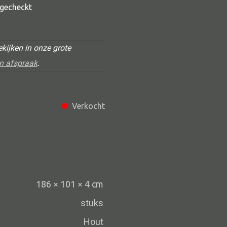
t gecheckt
kijken in onze grote
n afspraak
.
Verkocht
Alle deco
Vaas
Kandelaar
Object
186 × 101 × 4 cm
Pilaar
stuks
Pot
Hout