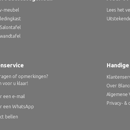
tv-meubel
Lees het v
kledingkast
Uitstekend
Salontafel
 wandtafel
enservice
Handige 
vragen of opmerkingen?
Klantenser
 voor u klaar!
Over Blan
Algemene 
r een e-mail
Privacy- &
ur een WhatsApp
ct bellen