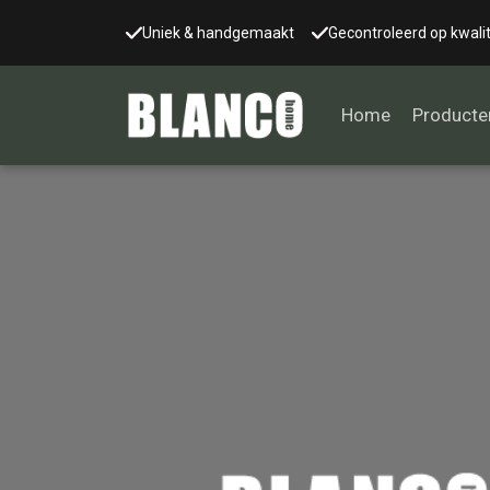
Uniek & handgemaakt
Gecontroleerd op kwalit
Home
Producte
Alle tafels
Salontafel
Eettafel
Wandtafel
Bijzettafel
Bureau
Tafelblad