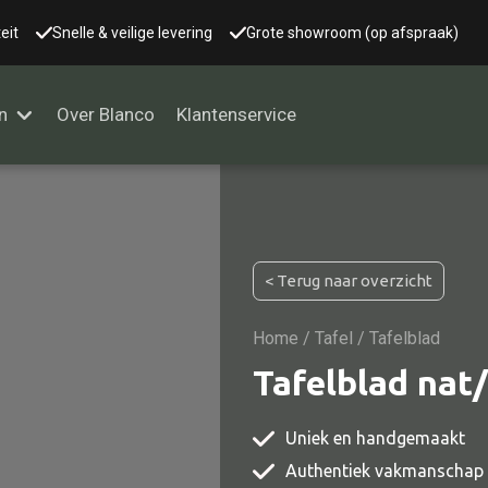
eit
Snelle & veilige levering
Grote showroom (op afspraak)
n
Over Blanco
Klantenservice
Alle kasten
< Terug naar overzicht
Glaskast
Boekenkast
Home
/
Tafel
/ Tafelblad
Dressoir
Tafelblad nat
Nachtkast
Uniek en handgemaakt
Kast overige
Authentiek vakmanschap
Vitrine