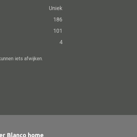
Schaal
Uniek
Dienblad
186
Mand
101
Roomdevider
4
Deco overig
kunnen iets afwijken.
Alle oosterse meubels
Oosterse kast
Oosterse tafel
Oosterse tv meubel
Oosterse lampen
er Blanco home