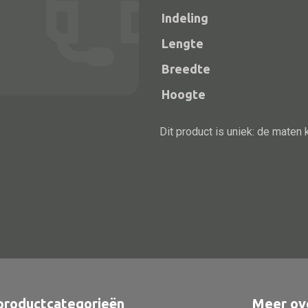
Indeling
Lengte
Breedte
Hoogte
Dit product is uniek: de maten 
Alle bouwmateriaal
Bed
productcategorieën
Meer ov