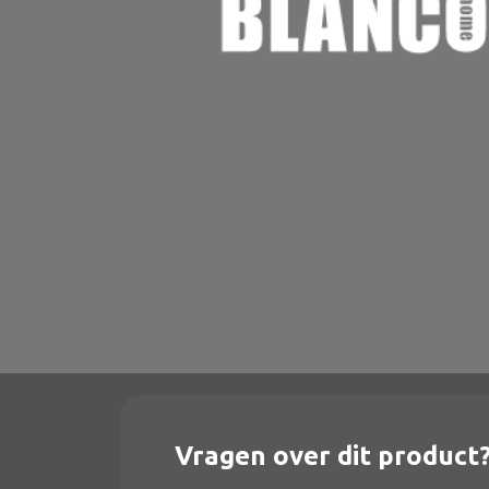
Onderstel
Bartafel
Console
Tafel overig
Alle banken
Bank gestoffeerd
Bank hout
Bank IJzer
Chaise longues
Vragen over dit product
Poef