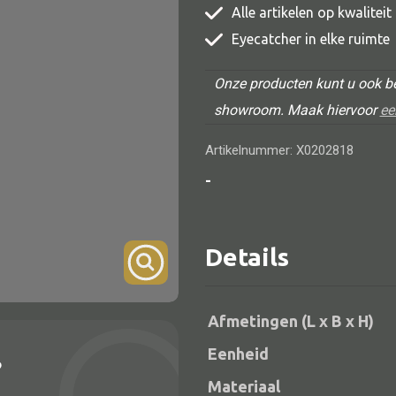
Alle artikelen op kwalitei
TV meubel
Eyecatcher in elke ruimte
Rek
Onze producten kunt u ook be
Comode
showroom. Maak hiervoor
ee
Artikelnummer: X0202818
-
Alle lampen
Hanglamp
Details
Tafellamp
Vloerlamp
Afmetingen (L x B x H)
Wandlamp
Eenheid
?
Lampenkappen
Materiaal