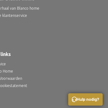
erhaal van Blanco home
e klantenservice
links
vice
co Home
Voorwaarden
 cookiestatement
Hulp nodig?