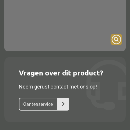
Onderstel
Bartafel
Console
Tafel overig
Alle kasten
Vragen over dit product?
Glaskast
Neem gerust contact met ons op!
Boekenkast
Dressoir
Klantenservice
Nachtkast
Kast overige