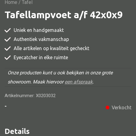
Vitrine
Home
/ Tafel
Tafellampvoet a/f 42x0x9
TV meubel
Rek
Uniek en handgemaakt
Comode
Authentiek vakmanschap
Alle artikelen op kwaliteit gecheckt
Eyecatcher in elke ruimte
Alle stoelen
Onze producten kunt u ook bekijken in onze grote
Eetkamer stoel
showroom. Maak hiervoor
een afspraak
.
Fautteuil
Artikelnummer: X0203032
Barstoel
-
Verkocht
Kinderstoel
Kruk
Details
Stoel overig