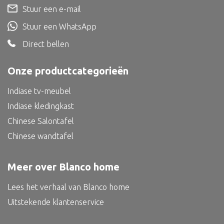
Dienblad
Stuur een e-mail
Mand
Stuur een WhatsApp
Roomdevider
Direct bellen
Deco overig
Onze productcategorieën
Indiase tv-meubel
Indiase kledingkast
Alle textiel
Chinese Salontafel
Kussen
Chinese wandtafel
Tapijt
Kelim
Meer over Blanco home
Lees het verhaal van Blanco home
Uitstekende klantenservice
Alle bouwmateriaal