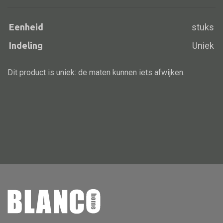
Eenheid
stuks
Indeling
Uniek
Alle banken
Bank gestoffeerd
Dit product is uniek: de maten kunnen iets afwijken.
Bank hout
Bank IJzer
Chaise longues
Poef
Alle lampen
Hanglamp
Tafellamp