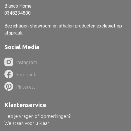
Blanco Home
Vloerlamp
0348234800
Wandlamp
Bezichtigen showroom en afhalen producten exclusief op
Lampenkappen
afspraak.
Social Media
Alle deco
Instagram
Vaas
Facebook
Kandelaar
Pinterest
Object
Pilaar
Klantenservice
Pot
Heb je vragen of opmerkingen?
Schaal
We staan voor u klaar!