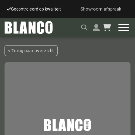
Showroom afspraak
Gecontroleerd op kwaliteit
Snelle & veilige leverin
< Terug naar overzicht
Alle tafels
Salontafel
Eettafel
Wandtafel
Bijzettafel
Bureau
Tafelblad