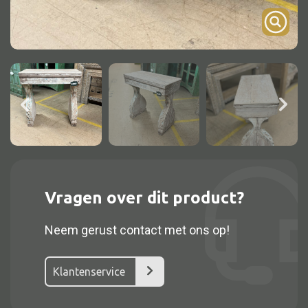
Onderstel
Bartafel
Console
Tafel overig
Alle kasten
Glaskast
Vragen over dit product?
Boekenkast
Neem gerust contact met ons op!
Dressoir
Nachtkast
Klantenservice
Kast overige