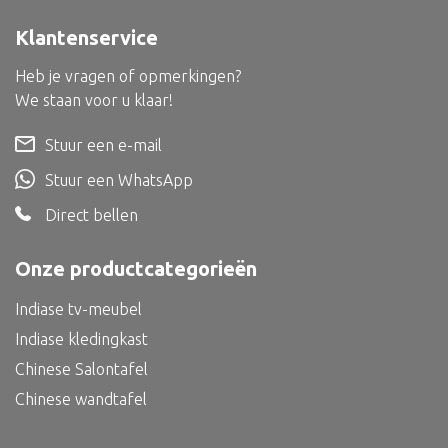
Dienblad
Klantenservice
Mand
Heb je vragen of opmerkingen?
Roomdevider
We staan voor u klaar!
Deco overig
Stuur een e-mail
Stuur een WhatsApp
Direct bellen
Alle textiel
Kussen
Onze productcategorieën
Tapijt
Indiase tv-meubel
Kelim
Indiase kledingkast
Chinese Salontafel
Chinese wandtafel
Alle bouwmateriaal