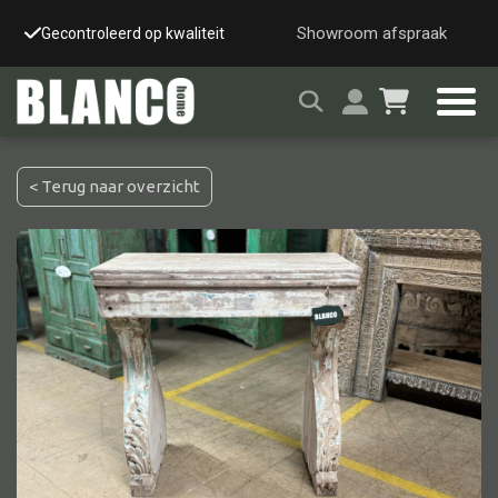
Showroom afspraak
Gecontroleerd op kwaliteit
Snelle & veilige leverin
< Terug naar overzicht
Alle tafels
Salontafel
Eettafel
Wandtafel
Bijzettafel
Bureau
Tafelblad