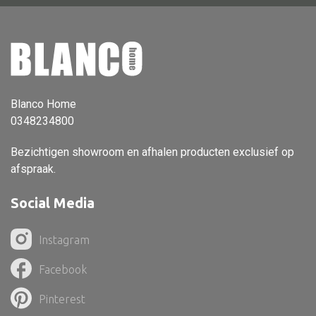
Vloerlamp
Wandlamp
Lampenkappen
Blanco Home
0348234800
Alle deco
Bezichtigen showroom en afhalen producten exclusief op
afspraak.
Vaas
Kandelaar
Social Media
Object
Instagram
Pilaar
Facebook
Pot
Schaal
Pinterest