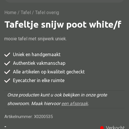
Vitrine
TV meubel
Home
/
Tafel
/ Tafel overig
Tafeltje snijw poot white/f
Rek
Comode
mooie tafel met snijwerk uniek.
Uniek en handgemaakt
Authentiek vakmanschap
Alle stoelen
Alle artikelen op kwaliteit gecheckt
Eetkamer stoel
Eyecatcher in elke ruimte
Fautteuil
Barstoel
Onze producten kunt u ook bekijken in onze grote
showroom. Maak hiervoor
een afspraak
.
Kinderstoel
Kruk
Artikelnummer: X0200535
Stoel overig
-
Verkocht