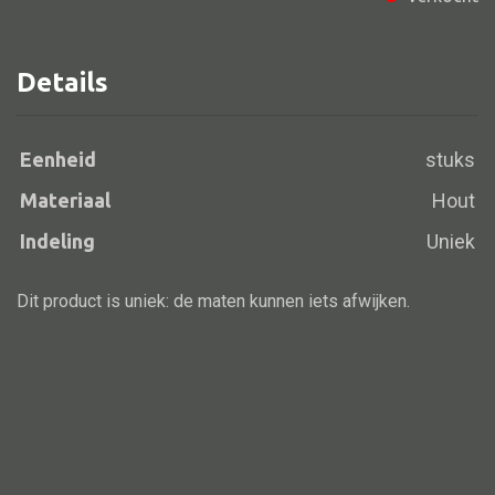
Details
Alle banken
Bank gestoffeerd
Eenheid
stuks
Bank hout
Materiaal
Hout
Bank IJzer
Indeling
Uniek
Chaise longues
Poef
Dit product is uniek: de maten kunnen iets afwijken.
Alle lampen
Hanglamp
Tafellamp