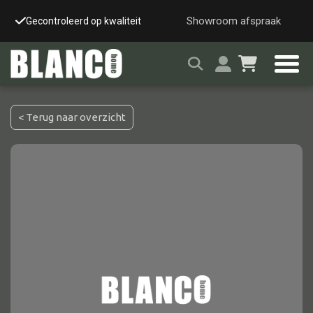
Showroom afspraak
Gecontroleerd op kwaliteit
Snelle & veilige leverin
< Terug naar overzicht
Alle tafels
Salontafel
Eettafel
Wandtafel
Bijzettafel
Bureau
Tafelblad