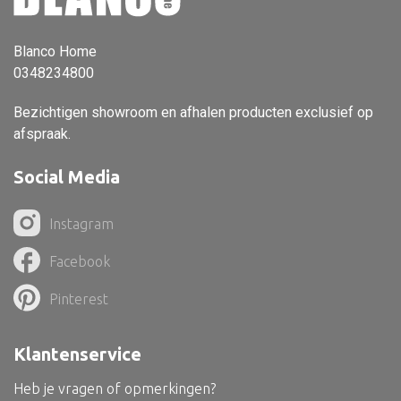
Vloerlamp
Blanco Home
Wandlamp
0348234800
Lampenkappen
Bezichtigen showroom en afhalen producten exclusief op
afspraak.
Social Media
Alle deco
Vaas
Instagram
Kandelaar
Facebook
Object
Pinterest
Pilaar
Pot
Klantenservice
Schaal
Heb je vragen of opmerkingen?