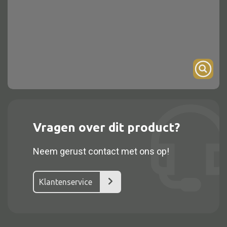
Onderstel
Bartafel
Console
Tafel overig
Alle kasten
Vragen over dit product?
Glaskast
Neem gerust contact met ons op!
Boekenkast
Dressoir
Klantenservice
Nachtkast
Kast overige