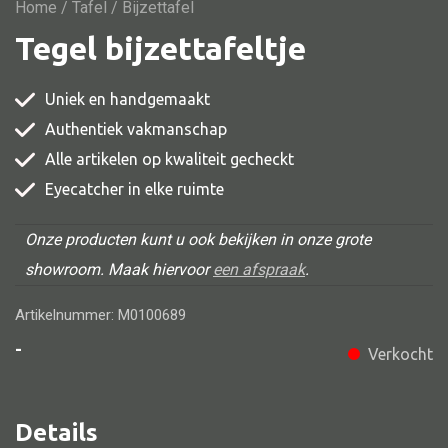
Vitrine
Home
/
Tafel
/ Bijzettafel
Tegel bijzettafeltje
TV meubel
Rek
Uniek en handgemaakt
Comode
Authentiek vakmanschap
Alle artikelen op kwaliteit gecheckt
Eyecatcher in elke ruimte
Alle stoelen
Onze producten kunt u ook bekijken in onze grote
Eetkamer stoel
showroom. Maak hiervoor
een afspraak
.
Fautteuil
Artikelnummer: M0100689
Barstoel
-
Verkocht
Kinderstoel
Kruk
Details
Stoel overig