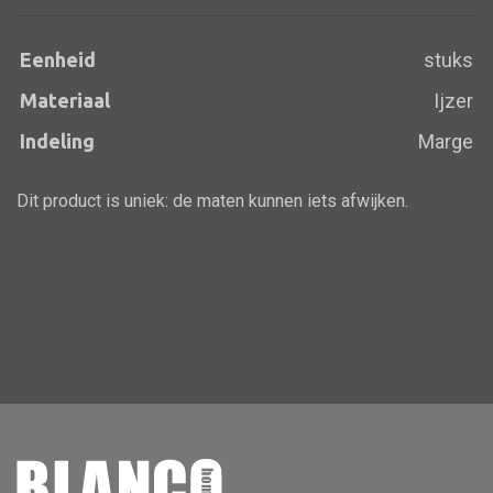
Eenheid
stuks
Materiaal
Ijzer
Alle banken
Bank gestoffeerd
Indeling
Marge
Bank hout
Dit product is uniek: de maten kunnen iets afwijken.
Bank IJzer
Chaise longues
Poef
Alle lampen
Hanglamp
Tafellamp