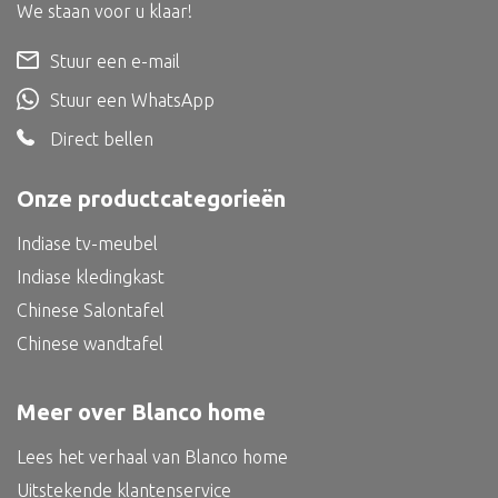
Dienblad
We staan voor u klaar!
Mand
Stuur een e-mail
Roomdevider
Stuur een WhatsApp
Deco overig
Direct bellen
Onze productcategorieën
Indiase tv-meubel
Alle textiel
Indiase kledingkast
Kussen
Chinese Salontafel
Tapijt
Chinese wandtafel
Kelim
Meer over Blanco home
Lees het verhaal van Blanco home
Alle bouwmateriaal
Uitstekende klantenservice