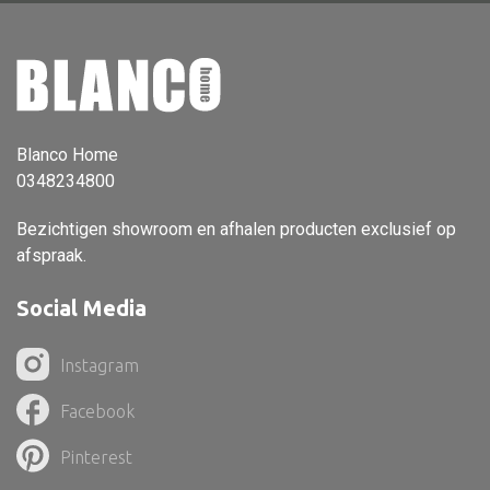
Dienblad
Mand
Roomdevider
Deco overig
Blanco Home
0348234800
Bezichtigen showroom en afhalen producten exclusief op
Alle textiel
afspraak.
Kussen
Social Media
Tapijt
Kelim
Instagram
Facebook
Pinterest
Alle bouwmateriaal