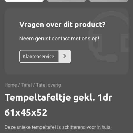
Vitrine
TV meubel
Rek
Vragen over dit product?
Comode
Neem gerust contact met ons op!
Klantenservice
Alle stoelen
Eetkamer stoel
Home
/
Tafel
/ Tafel overig
Fautteuil
Tempeltafeltje gekl. 1dr
Barstoel
Kinderstoel
61x45x52
Kruk
Deze unieke tempeltafel is schitterend voor in huis.
Stoel overig