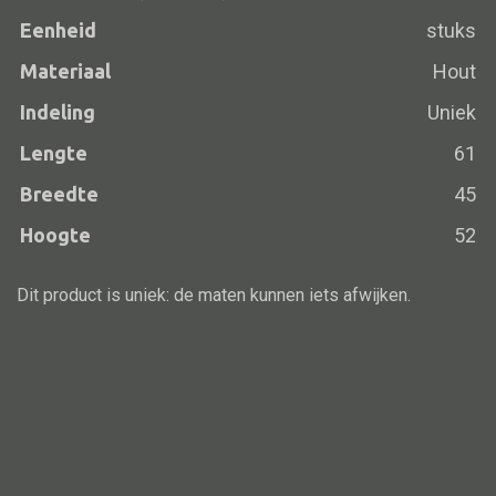
Eenheid
stuks
Vloerlamp
Materiaal
Hout
Wandlamp
Indeling
Uniek
Lampenkappen
Lengte
61
Breedte
45
Alle deco
Hoogte
52
Vaas
Dit product is uniek: de maten kunnen iets afwijken.
Kandelaar
Object
Pilaar
Pot
Schaal