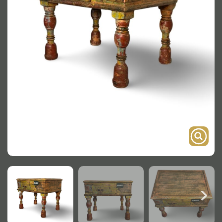
Onderstel
Bartafel
Console
Tafel overig
Alle kasten
Glaskast
Boekenkast
Dressoir
Nachtkast
Kast overige