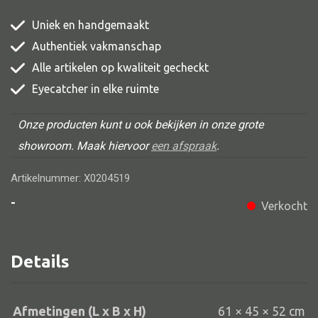
Uniek en handgemaakt
Authentiek vakmanschap
Alle banken
Alle artikelen op kwaliteit gecheckt
Eyecatcher in elke ruimte
Bank gestoffeerd
Bank hout
Onze producten kunt u ook bekijken in onze grote
Bank IJzer
showroom. Maak hiervoor
een afspraak
.
Chaise longues
Artikelnummer: X0204519
Poef
-
Verkocht
Details
Alle lampen
Hanglamp
Afmetingen (L x B x H)
61 × 45 × 52 cm
Tafellamp