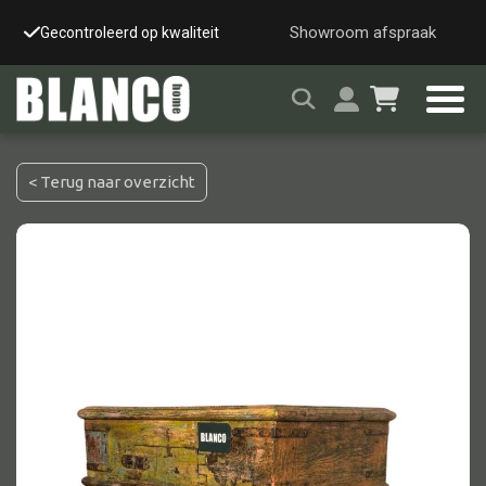
Showroom afspraak
Gecontroleerd op kwaliteit
Snelle & veilige leverin
< Terug naar overzicht
Alle tafels
Salontafel
Eettafel
Wandtafel
Bijzettafel
Bureau
Tafelblad