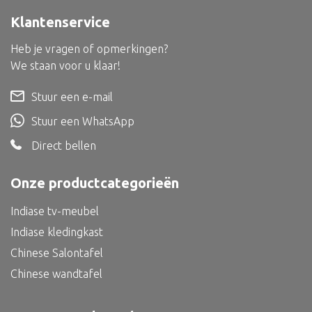
Bed
Klantenservice
Heb je vragen of opmerkingen?
We staan voor u klaar!
Alle oosterse meubels
Stuur een e-mail
Oosterse kast
Stuur een WhatsApp
Oosterse tafel
Direct bellen
Oosterse tv meubel
Onze productcategorieën
Oosterse lampen
Indiase tv-meubel
Indiase kledingkast
Chinese Salontafel
Chinese wandtafel