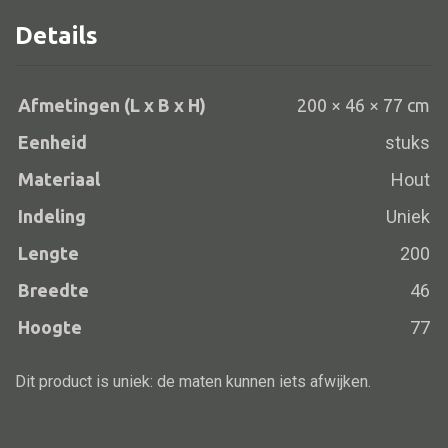
Details
Alle banken
Afmetingen (L x B x H)
200 × 46 × 77 cm
Bank gestoffeerd
Eenheid
stuks
Bank hout
Materiaal
Hout
Bank IJzer
Indeling
Uniek
Chaise longues
Lengte
200
Poef
Breedte
46
Hoogte
77
Alle lampen
Dit product is uniek: de maten kunnen iets afwijken.
Hanglamp
Tafellamp