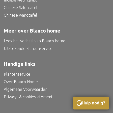
Indiase kledingkast
Bed
Chinese Salontafel
Chinese wandtafel
Meer over Blanco home
Alle oosterse meubels
Lees het verhaal van Blanco home
Oosterse kast
Uitstekende klantenservice
Oosterse tafel
Oosterse tv meubel
Handige links
Oosterse lampen
Klantenservice
Over Blanco Home
Algemene Voorwaarden
Privacy- & cookiestatement
Hulp nodig?