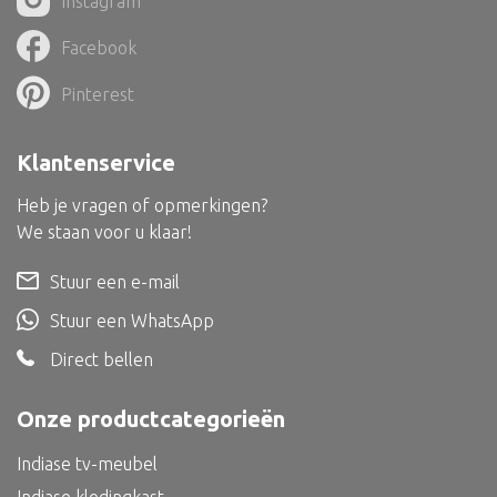
Instagram
Dienblad
Facebook
Mand
Roomdevider
Pinterest
Deco overig
Klantenservice
Heb je vragen of opmerkingen?
We staan voor u klaar!
Alle textiel
Stuur een e-mail
Kussen
Stuur een WhatsApp
Tapijt
Direct bellen
Kelim
Onze productcategorieën
Indiase tv-meubel
Alle bouwmateriaal