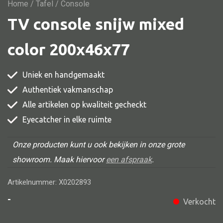
Vitrine
Home
/
Tafel
/ Console
TV console snijw mixed
TV meubel
Rek
color 200x46x77
Comode
Uniek en handgemaakt
Authentiek vakmanschap
Alle artikelen op kwaliteit gecheckt
Alle stoelen
Eyecatcher in elke ruimte
Eetkamer stoel
Fautteuil
Onze producten kunt u ook bekijken in onze grote
showroom. Maak hiervoor
een afspraak
.
Barstoel
Kinderstoel
Artikelnummer: X0202893
Kruk
-
Verkocht
Stoel overig