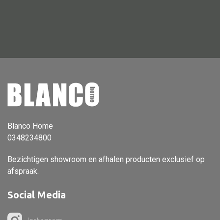
Vloerlamp
Wandlamp
Lampenkappen
Alle deco
Vaas
Blanco Home
0348234800
Kandelaar
Object
Bezichtigen showroom en afhalen producten exclusief op
afspraak.
Pilaar
Pot
Social Media
Schaal