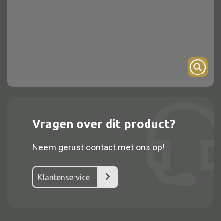
Onderstel
Bartafel
Console
Tafel overig
Alle kasten
Vragen over dit product?
Glaskast
Neem gerust contact met ons op!
Boekenkast
Dressoir
Klantenservice
Nachtkast
Kast overige