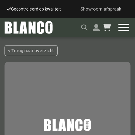
Showroom afspraak
Gecontroleerd op kwaliteit
Snelle & veilige leverin
< Terug naar overzicht
Alle tafels
Salontafel
Eettafel
Wandtafel
Bijzettafel
Bureau
Tafelblad