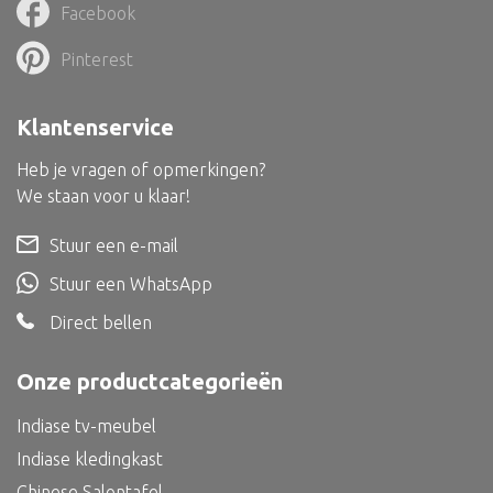
Dienblad
Facebook
Mand
Pinterest
Roomdevider
Deco overig
Klantenservice
Heb je vragen of opmerkingen?
We staan voor u klaar!
Alle textiel
Stuur een e-mail
Kussen
Stuur een WhatsApp
Tapijt
Direct bellen
Kelim
Onze productcategorieën
Indiase tv-meubel
Indiase kledingkast
Alle bouwmateriaal
Chinese Salontafel