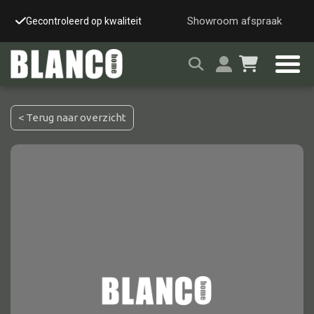
Showroom afspraak
Gecontroleerd op kwaliteit
Snelle & veilige leverin
< Terug naar overzicht
Alle tafels
Salontafel
Eettafel
Wandtafel
Bijzettafel
Bureau
Tafelblad