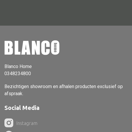
Vloerlamp
Wandlamp
Lampenkappen
Alle deco
Blanco Home
Vaas
0348234800
Kandelaar
Bezichtigen showroom en afhalen producten exclusief op
Object
afspraak.
Pilaar
Social Media
Pot
Instagram
Schaal