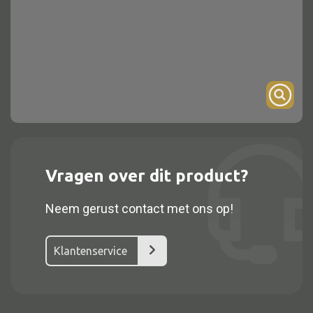
Onderstel
Bartafel
Console
Tafel overig
Alle kasten
Vragen over dit product?
Glaskast
Neem gerust contact met ons op!
Boekenkast
Dressoir
Klantenservice
Nachtkast
Kast overige