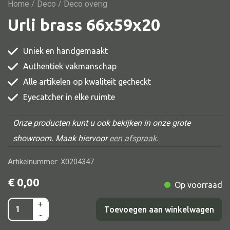
Vitrine
Home
/
Deco
/ Deco overig
Urli brass 66x59x20
TV meubel
Rek
Uniek en handgemaakt
Comode
Authentiek vakmanschap
Alle artikelen op kwaliteit gecheckt
Eyecatcher in elke ruimte
Alle stoelen
Onze producten kunt u ook bekijken in onze grote
Eetkamer stoel
showroom. Maak hiervoor
een afspraak
.
Fautteuil
Artikelnummer: X0204347
Barstoel
€
0,00
Op voorraad
Kinderstoel
Kruk
+
Urli
Toevoegen aan winkelwagen
-
Stoel overig
brass