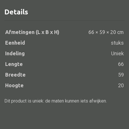
66x59x20
Details
aantal
Alle banken
Afmetingen (L x B x H)
66 × 59 × 20 cm
Bank gestoffeerd
Eenheid
stuks
Bank hout
Indeling
Uniek
Bank IJzer
Lengte
66
Chaise longues
Breedte
59
Poef
Hoogte
20
Dit product is uniek: de maten kunnen iets afwijken.
Alle lampen
Hanglamp
Tafellamp