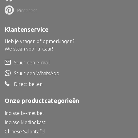
Dienblad
Pinterest
Mand
Roomdevider
Klantenservice
Deco overig
Heb je vragen of opmerkingen?
We staan voor u klaar!
Stuur een e-mail
Alle textiel
Stuur een WhatsApp
Kussen
Direct bellen
Tapijt
Onze productcategorieën
Kelim
Indiase tv-meubel
Indiase kledingkast
Chinese Salontafel
Alle bouwmateriaal