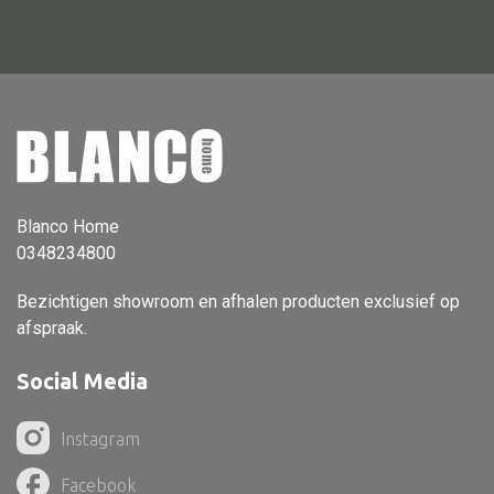
Vloerlamp
Wandlamp
Lampenkappen
Blanco Home
Alle deco
0348234800
Vaas
Bezichtigen showroom en afhalen producten exclusief op
Kandelaar
afspraak.
Object
Social Media
Pilaar
Pot
Instagram
Schaal
Facebook