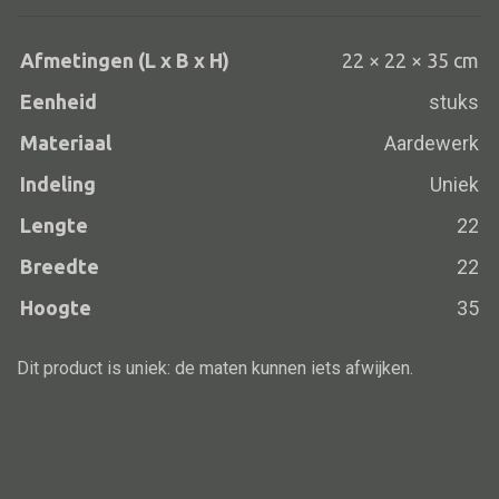
Afmetingen (L x B x H)
22 × 22 × 35 cm
Eenheid
stuks
Alle banken
Bank gestoffeerd
Materiaal
Aardewerk
Bank hout
Indeling
Uniek
Bank IJzer
Lengte
22
Chaise longues
Breedte
22
Poef
Hoogte
35
Dit product is uniek: de maten kunnen iets afwijken.
Alle lampen
Hanglamp
Tafellamp