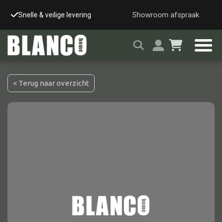
Showroom afspraak
Snelle & veilige levering
Grote showroom (op a
< Terug naar overzicht
Alle tafels
Salontafel
Eettafel
Wandtafel
Bijzettafel
Bureau
Tafelblad