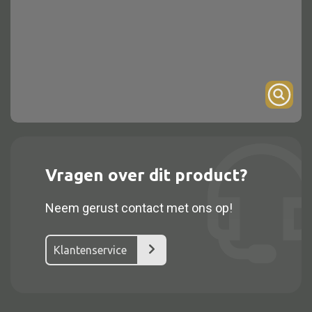
Onderstel
Bartafel
Console
Tafel overig
Alle kasten
Vragen over dit product?
Glaskast
Neem gerust contact met ons op!
Boekenkast
Dressoir
Klantenservice
Nachtkast
Kast overige