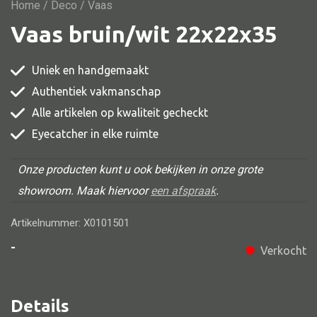
Vitrine
Home
/
Deco
/ Vaas
Vaas bruin/wit 22x22x35
TV meubel
Rek
Uniek en handgemaakt
Comode
Authentiek vakmanschap
Alle artikelen op kwaliteit gecheckt
Eyecatcher in elke ruimte
Alle stoelen
Onze producten kunt u ook bekijken in onze grote
Eetkamer stoel
showroom. Maak hiervoor
een afspraak
.
Fautteuil
Artikelnummer: X0101501
Barstoel
-
Verkocht
Kinderstoel
Kruk
Details
Stoel overig