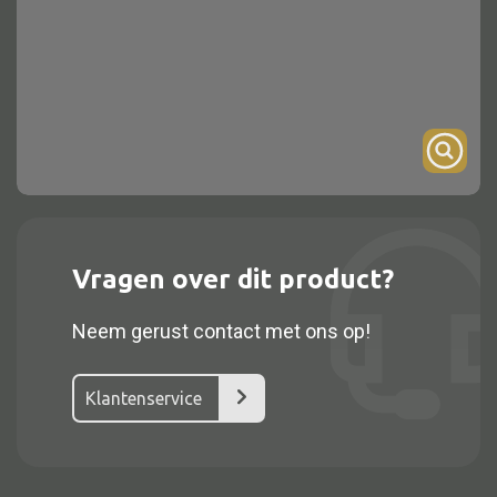
Onderstel
Bartafel
Console
Tafel overig
Alle kasten
Vragen over dit product?
Glaskast
Neem gerust contact met ons op!
Boekenkast
Dressoir
Klantenservice
Nachtkast
Kast overige