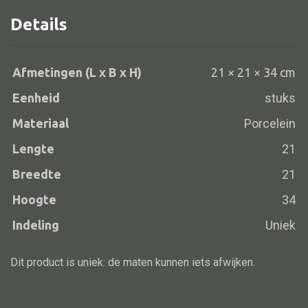
Details
Alle banken
Afmetingen (L x B x H)
21 × 21 × 34 cm
Bank gestoffeerd
Eenheid
stuks
Bank hout
Materiaal
Porcelein
Bank IJzer
Lengte
21
Chaise longues
Breedte
21
Poef
Hoogte
34
Indeling
Uniek
Alle lampen
Dit product is uniek: de maten kunnen iets afwijken.
Hanglamp
Tafellamp