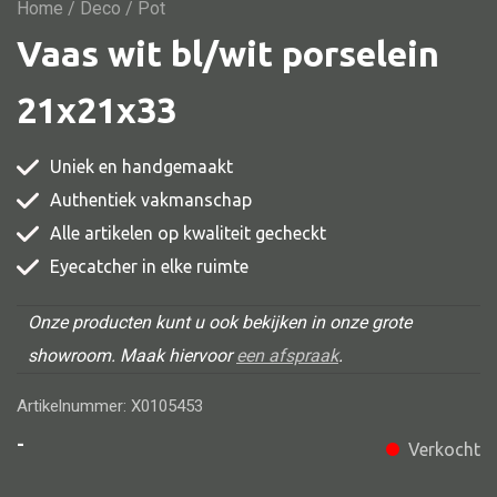
Vitrine
Home
/
Deco
/ Pot
Vaas wit bl/wit porselein
TV meubel
Rek
21x21x33
Comode
Uniek en handgemaakt
Authentiek vakmanschap
Alle artikelen op kwaliteit gecheckt
Alle stoelen
Eyecatcher in elke ruimte
Eetkamer stoel
Fautteuil
Onze producten kunt u ook bekijken in onze grote
showroom. Maak hiervoor
een afspraak
.
Barstoel
Kinderstoel
Artikelnummer: X0105453
Kruk
-
Verkocht
Stoel overig