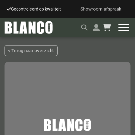
Showroom afspraak
Gecontroleerd op kwaliteit
Snelle & veilige leverin
< Terug naar overzicht
Alle tafels
Salontafel
Eettafel
Wandtafel
Bijzettafel
Bureau
Tafelblad