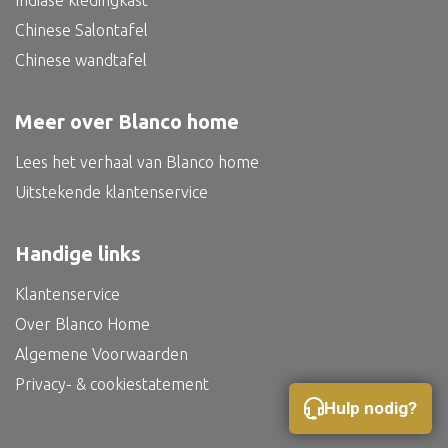
Indiase kledingkast
Bed
Chinese Salontafel
Chinese wandtafel
Meer over Blanco home
Alle oosterse meubels
Lees het verhaal van Blanco home
Oosterse kast
Uitstekende klantenservice
Oosterse tafel
Oosterse tv meubel
Handige links
Oosterse lampen
Klantenservice
Over Blanco Home
Algemene Voorwaarden
Privacy- & cookiestatement
Hulp nodig?