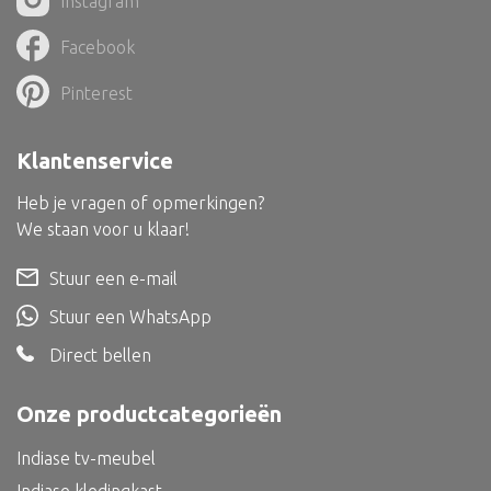
Instagram
Dienblad
Facebook
Mand
Roomdevider
Pinterest
Deco overig
Klantenservice
Heb je vragen of opmerkingen?
We staan voor u klaar!
Alle textiel
Stuur een e-mail
Kussen
Stuur een WhatsApp
Tapijt
Direct bellen
Kelim
Onze productcategorieën
Indiase tv-meubel
Alle bouwmateriaal