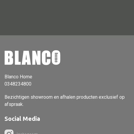
Vloerlamp
Wandlamp
Lampenkappen
Alle deco
Vaas
Blanco Home
0348234800
Kandelaar
Object
Bezichtigen showroom en afhalen producten exclusief op
afspraak.
Pilaar
Pot
Social Media
Schaal