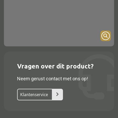
Onderstel
Bartafel
Console
Tafel overig
Alle kasten
Vragen over dit product?
Glaskast
Neem gerust contact met ons op!
Boekenkast
Dressoir
Klantenservice
Nachtkast
Kast overige