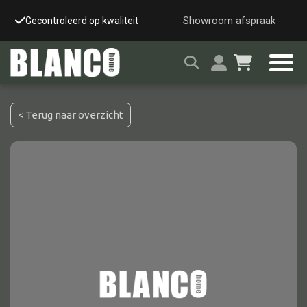
Showroom afspraak
Gecontroleerd op kwaliteit
Snelle & veilige leverin
< Terug naar overzicht
Alle tafels
Salontafel
Eettafel
Wandtafel
Bijzettafel
Bureau
Tafelblad