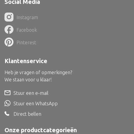
Social Media
Dienblad
Mand
Instagram
Roomdevider
Facebook
Deco overig
Pinterest
Klantenservice
Alle textiel
Heb je vragen of opmerkingen?
Kussen
We staan voor u klaar!
Tapijt
Stuur een e-mail
Kelim
Stuur een WhatsApp
Direct bellen
Onze productcategorieën
Alle bouwmateriaal