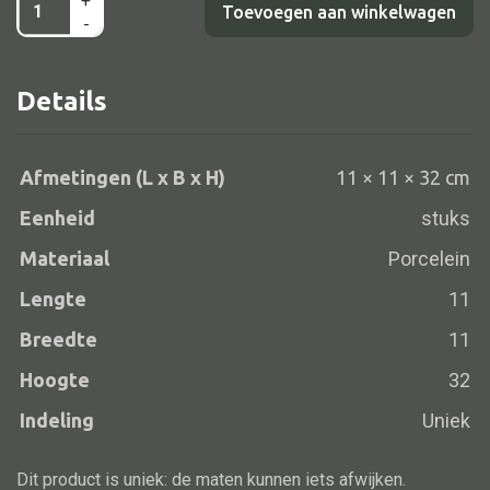
+
Vaas
Toevoegen aan winkelwagen
-
zwart
met
Details
Alle banken
witte
stippen
Bank gestoffeerd
11x11x32
Bank hout
Afmetingen (L x B x H)
11 × 11 × 32 cm
aantal
Bank IJzer
Eenheid
stuks
Chaise longues
Materiaal
Porcelein
Poef
Lengte
11
Breedte
11
Hoogte
32
Alle lampen
Indeling
Uniek
Hanglamp
Dit product is uniek: de maten kunnen iets afwijken.
Tafellamp