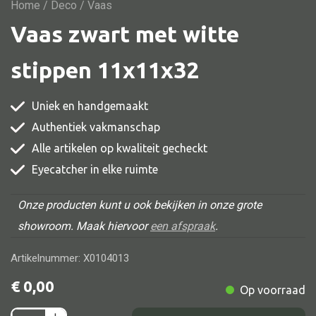
Vitrine
Home
/
Deco
/ Vaas
Vaas zwart met witte
TV meubel
Rek
stippen 11x11x32
Comode
Uniek en handgemaakt
Authentiek vakmanschap
Alle artikelen op kwaliteit gecheckt
Alle stoelen
Eyecatcher in elke ruimte
Eetkamer stoel
Fautteuil
Onze producten kunt u ook bekijken in onze grote
showroom. Maak hiervoor
een afspraak
.
Barstoel
Kinderstoel
Artikelnummer: X0104013
Kruk
€
0,00
Op voorraad
Stoel overig