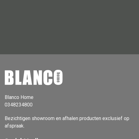
Vloerlamp
Wandlamp
Lampenkappen
Alle deco
Vaas
Kandelaar
Blanco Home
Object
0348234800
Pilaar
Bezichtigen showroom en afhalen producten exclusief op
Pot
afspraak.
Schaal