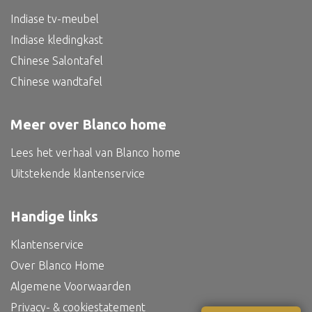
Bed
Indiase tv-meubel
Indiase kledingkast
Chinese Salontafel
Chinese wandtafel
Alle oosterse meubels
Oosterse kast
Meer over Blanco home
Oosterse tafel
Lees het verhaal van Blanco home
Oosterse tv meubel
Uitstekende klantenservice
Oosterse lampen
Handige links
Klantenservice
Over Blanco Home
Algemene Voorwaarden
Privacy- & cookiestatement