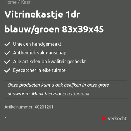
Vitrine
Home
/ Kast
Vitrinekastje 1dr
TV meubel
Rek
blauw/groen 83x39x45
Comode
Uniek en handgemaakt
Authentiek vakmanschap
Alle artikelen op kwaliteit gecheckt
Alle stoelen
Eyecatcher in elke ruimte
Eetkamer stoel
Fautteuil
Onze producten kunt u ook bekijken in onze grote
showroom. Maak hiervoor
een afspraak
.
Barstoel
Kinderstoel
Artikelnummer: X0201261
Kruk
-
Verkocht
Stoel overig