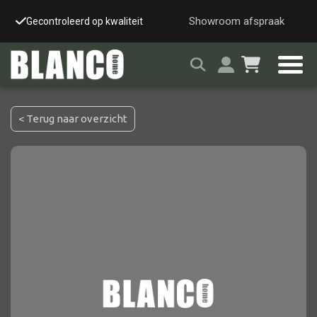
Showroom afspraak
Gecontroleerd op kwaliteit
Snelle & veilige leverin
< Terug naar overzicht
Alle tafels
Salontafel
Eettafel
Wandtafel
Bijzettafel
Bureau
Tafelblad