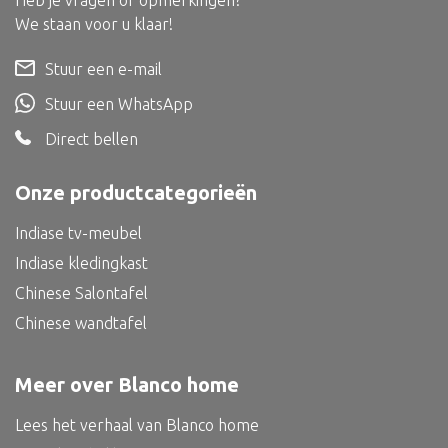
Heb je vragen of opmerkingen?
Dienblad
We staan voor u klaar!
Mand
Stuur een e-mail
Roomdevider
Stuur een WhatsApp
Deco overig
Direct bellen
Onze productcategorieën
Alle textiel
Indiase tv-meubel
Kussen
Indiase kledingkast
Tapijt
Chinese Salontafel
Chinese wandtafel
Kelim
Meer over Blanco home
Lees het verhaal van Blanco home
Alle bouwmateriaal