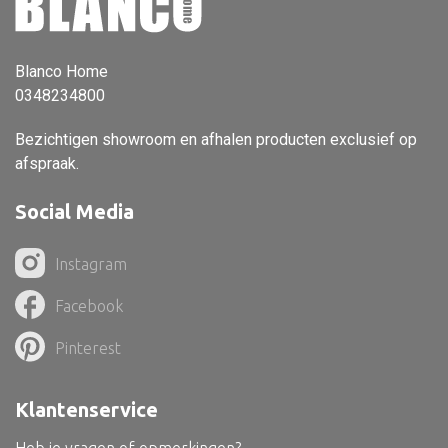
Vloerlamp
Wandlamp
Blanco Home
0348234800
Lampenkappen
Bezichtigen showroom en afhalen producten exclusief op
afspraak.
Social Media
Alle deco
Vaas
Instagram
Kandelaar
Facebook
Object
Pinterest
Pilaar
Pot
Klantenservice
Schaal