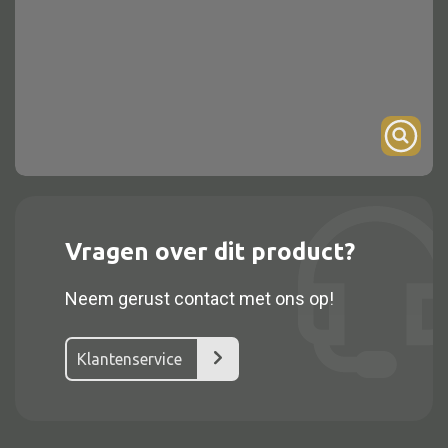
Onderstel
Bartafel
Console
Tafel overig
Alle kasten
Vragen over dit product?
Glaskast
Neem gerust contact met ons op!
Boekenkast
Dressoir
Klantenservice
Nachtkast
Kast overige