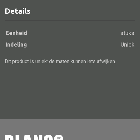
Details
Alle banken
Eenheid
stuks
Bank gestoffeerd
Indeling
Uniek
Bank hout
Bank IJzer
Dit product is uniek: de maten kunnen iets afwijken.
Chaise longues
Poef
Alle lampen
Hanglamp
Tafellamp