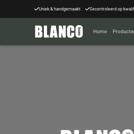
Uniek & handgemaakt
Gecontroleerd op kwalit
Home
Producte
Alle tafels
Salontafel
Eettafel
Wandtafel
Bijzettafel
Bureau
Tafelblad