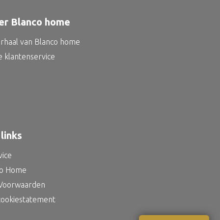
er Blanco home
erhaal van Blanco home
e klantenservice
links
vice
co Home
Voorwaarden
 cookiestatement