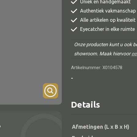
Uniek en handgemaakt
TV meubel
Authentiek vakmanschap
Rek
Alle artikelen op kwalitei
Eyecatcher in elke ruimte
Comode
Onze producten kunt u ook be
showroom. Maak hiervoor
ee
Artikelnummer: X0104578
Alle lampen
-
Hanglamp
Tafellamp
Details
Vloerlamp
Wandlamp
?
Afmetingen (L x B x H)
Lampenkappen