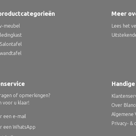
productcategorieën
Meer ov
tv-meubel
Lees het v
kledingkast
Uitstekend
Salontafel
 wandtafel
enservice
Handige 
vragen of opmerkingen?
Klantenser
 voor u klaar!
Over Blan
Algemene 
r een e-mail
Privacy- &
ur een WhatsApp