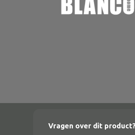
Onderstel
Bartafel
Console
Tafel overig
Alle banken
Bank gestoffeerd
Bank hout
Bank IJzer
Chaise longues
Vragen over dit product
Poef