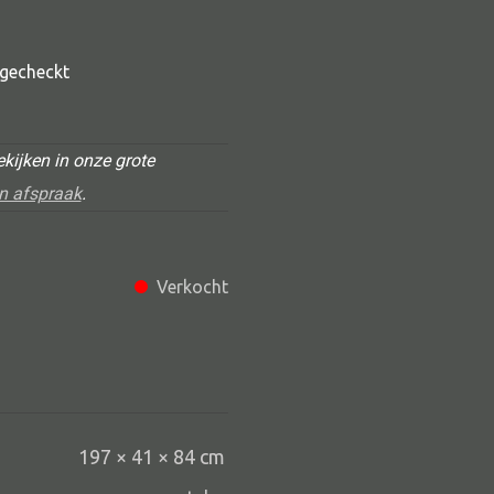
t gecheckt
kijken in onze grote
n afspraak
.
Alle deco
Verkocht
Vaas
Kandelaar
Object
Pilaar
197 × 41 × 84 cm
Pot