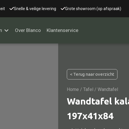
eit
Snelle & veilige levering
Grote showroom (op afspraak)
n
Over Blanco
Klantenservice
Alle kasten
< Terug naar overzicht
Glaskast
Boekenkast
Home
/
Tafel
/ Wandtafel
Dressoir
Wandtafel ka
Nachtkast
197x41x84
Kast overige
Vitrine