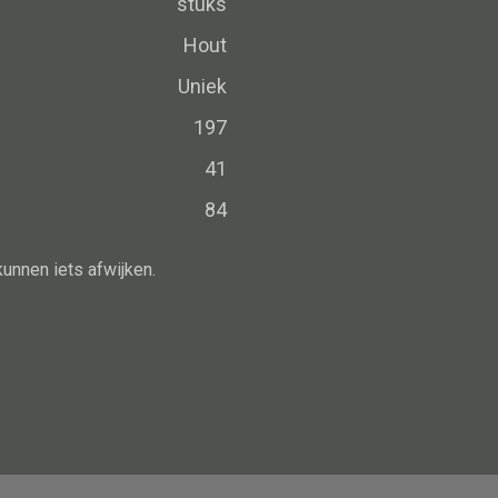
stuks
Schaal
Dienblad
Hout
Mand
Uniek
Roomdevider
197
Deco overig
41
84
kunnen iets afwijken.
Alle oosterse meubels
Oosterse kast
Oosterse tafel
Oosterse tv meubel
Oosterse lampen