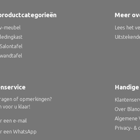
productcategorieën
Meer ov
tv-meubel
Lees het v
kledingkast
Uitstekend
Salontafel
 wandtafel
enservice
Handige 
vragen of opmerkingen?
Klantenser
 voor u klaar!
Over Blan
Algemene 
r een e-mail
Privacy- &
ur een WhatsApp