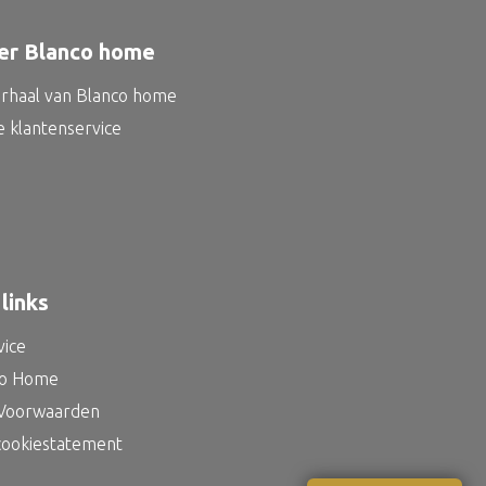
er Blanco home
erhaal van Blanco home
e klantenservice
links
vice
co Home
Voorwaarden
 cookiestatement