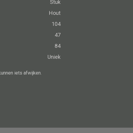
Schaal
Stuk
Dienblad
Hout
Mand
104
Roomdevider
47
Deco overig
84
Uniek
kunnen iets afwijken.
Alle oosterse meubels
Oosterse kast
Oosterse tafel
Oosterse tv meubel
Oosterse lampen