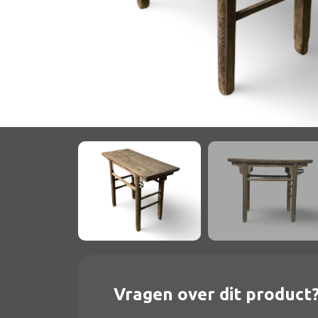
Onderstel
Bartafel
Console
Tafel overig
Alle banken
Bank gestoffeerd
Bank hout
Bank IJzer
Chaise longues
Vragen over dit product
Poef