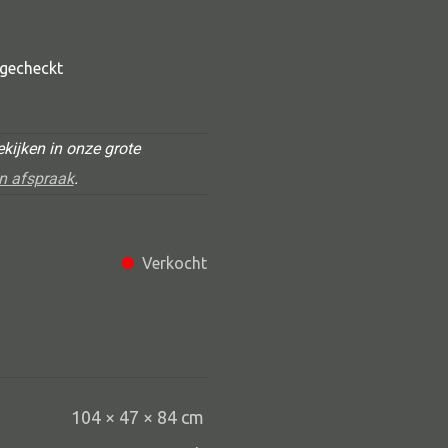
t gecheckt
kijken in onze grote
n afspraak
.
Alle deco
Verkocht
Vaas
Kandelaar
Object
Pilaar
104 × 47 × 84 cm
Pot