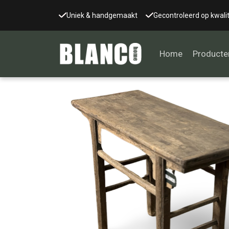
Uniek & handgemaakt
Gecontroleerd op kwalit
Home
Producte
Alle tafels
Salontafel
Eettafel
Wandtafel
Bijzettafel
Bureau
Tafelblad