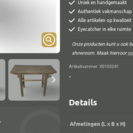
Uniek en handgemaakt
TV meubel
Authentiek vakmanschap
Rek
Alle artikelen op kwalitei
Comode
Eyecatcher in elke ruimte
Onze producten kunt u ook be
showroom. Maak hiervoor
ee
Artikelnummer: X0103241
Alle lampen
-
Hanglamp
Tafellamp
Details
Vloerlamp
Wandlamp
?
Afmetingen (L x B x H)
Lampenkappen