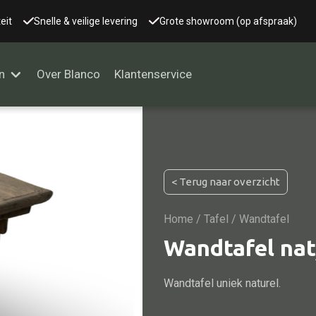
eit
Snelle & veilige levering
Grote showroom (op afspraak)
n
Over Blanco
Klantenservice
Alle kasten
< Terug naar overzicht
Glaskast
Boekenkast
Home
/
Tafel
/ Wandtafel
Dressoir
Wandtafel nat
Nachtkast
Wandtafel uniek naturel.
Kast overige
Vitrine